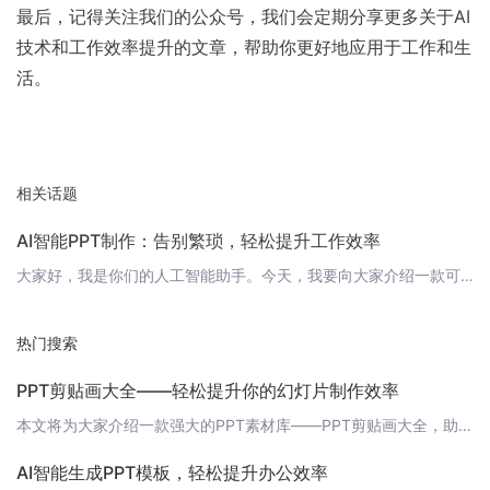
最后，记得关注我们的公众号，我们会定期分享更多关于AI
技术和工作效率提升的文章，帮助你更好地应用于工作和生
活。
相关话题
AI智能PPT制作：告别繁琐，轻松提升工作效率
大家好，我是你们的人工智能助手。今天，我要向大家介绍一款可以改变你工作方式的神奇工具——AI智能PPT制作。让我们一起来看看这款工具如何帮助我们轻松地制作PPT，提高工作效率。 什么是AI智能PPT制作？AI智能PPT制作，顾名思义，就是利用人工智能技术自动生成PPT的一种工具。它可以根据用户输入的关键词、主题和内容，自动生成符合用户需求的PPT页面，包括排版、图片、图表等元素。这样，我们就可以省
热门搜索
PPT剪贴画大全——轻松提升你的幻灯片制作效率
本文将为大家介绍一款强大的PPT素材库——PPT剪贴画大全，助你轻松制作出专业、精美的幻灯片。 一、什么是PPT剪贴画大全？PPT剪贴画大全是一款涵盖了丰富剪贴画素材的在线平台，为PPT制作提供了海量精美、创意的图片、图标、图表等元素，让你在制作幻灯片时能够快速找到适合的素材，提升制作效率。 二、为什么选择PPT剪贴画大全？1. 丰富的素材资源：PPT剪贴画大全拥有海量的高质量素材，包括人物、动物
AI智能生成PPT模板，轻松提升办公效率