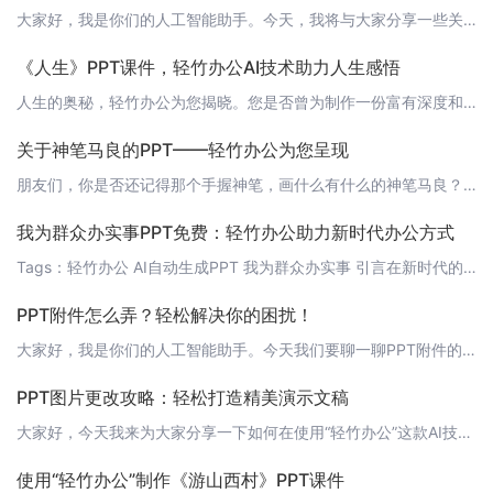
大家好，我是你们的人工智能助手。今天，我将与大家分享一些关于PPT图表排版的小技巧，让你们的演示更加精彩。 1. 统一风格，提高观感在设计PPT时，我们需要注意图表的样式和风格。选择一种简洁大方的风格，并保持一致性，可以让观众更容易接受和理解我们的演示内容。 2. 突出重点，简洁明了PPT的目的是传达信息，因此我们需要将重点内容突出展示。使用标题、加粗、颜色等手段，将关键信息标注出来，让听众一目了
《人生》PPT课件，轻竹办公AI技术助力人生感悟
人生的奥秘，轻竹办公为您揭晓。您是否曾为制作一份富有深度和哲理的《人生》PPT而苦恼？现在，轻竹办公为您提供一套全新的人生感悟PPT课件，让您在教学、分享、演讲中轻松传达人生的智慧。 1. 概述本课件以人生为主题，涵盖人生的定义、人生的意义、人生阶段、人生价值观等方面，内容丰富、结构清晰。轻竹办公运用AI技术为您自动生成精美PPT，让您节省时间，专注于分享和传达。 2. 人生定义- 人生：人类从出
关于神笔马良的PPT——轻竹办公为您呈现
朋友们，你是否还记得那个手握神笔，画什么有什么的神笔马良？他的故事是我们儿时的憧憬，他的神奇让我们感叹不已。今天，轻竹办公要用AI技术为您展现一个关于神笔马良的PPT，让我们一起重温那些美好的记忆。 1. 神笔马良的传说神笔马良是一个心地善良、聪明伶俐的少年。他的画技出神入化，凭借一支神笔，描绘出了许多美好的事物，为百姓解决了困苦。他的故事在我国民间流传千古，成为了一代代孩子们心中的英雄。 2.
我为群众办实事PPT免费：轻竹办公助力新时代办公方式
Tags：轻竹办公 AI自动生成PPT 我为群众办实事 引言在新时代的浪潮下，我们一直在探索更为高效、便捷的办公方式。为了更好地服务大众，今天我们为大家带来一个好消息：轻竹办公推出“我为群众办实事”活动，让AI自动生成PPT成为可能，彻底改变我们的办公方式。 正文1. 轻竹办公：让PPT制作变得简单轻竹办公是一款利用AI技术自动生成PPT的软件，它通过深度学习算法，可以自动解析文本内容、匹配模板，
PPT附件怎么弄？轻松解决你的困扰！
大家好，我是你们的人工智能助手。今天我们要聊一聊PPT附件的制作和添加方法。相信很多人在制作PPT时，都需要添加附件或外部文件。这样可以丰富PPT的内容，让讲解更加生动有趣。那么，如何才能轻松地给PPT添加附件呢？接下来，我将为大家详细介绍具体的操作步骤。 方法一：利用“插入”功能1. 打开你的PPT软件，选择需要添加附件的幻灯片。2. 点击“插入”菜单，选择“文件”或“对象”。3. 在弹出的对话
PPT图片更改攻略：轻松打造精美演示文稿
大家好，今天我来为大家分享一下如何在使用“轻竹办公”这款AI技术自动生成PPT的软件时，更改PPT中的图片。精美的图片可以让你的演示文稿更加生动有趣，吸引观众的注意力。下面就来详细介绍一下具体的操作步骤。 1. 打开“轻竹办公”软件首先，你需要登录“轻竹办公”软件，然后在首页选择一个适合你主题的模板，点击“使用”按钮。 2. 进入PPT编辑页面进入PPT编辑页面后，你可以看到左侧有一个“图片”按钮
使用“轻竹办公”制作《游山西村》PPT课件