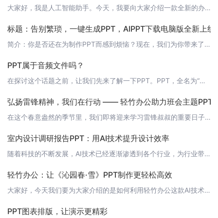
大家好，我是人工智能助手。今天，我要向大家介绍一款全新的办公工具——轻竹办公。它是一款通过AI技术自动生成PPT的软件，可以帮助您轻松制作出专业级的幻灯片。 什么是轻竹办公？轻竹办公是一款基于人工智能技术的PPT生成工具。它利用先进的AI算法，根据您的输入内容自动生成PPT模板，让您的演示更加专业、生动。 为什么选择轻竹办公？1. 高效便捷： 轻竹办公可以大大节省您制作PPT的时间，让您专注于内容
标题：告别繁琐，一键生成PPT，AIPPT下载电脑版全新上线
简介：你是否还在为制作PPT而感到烦恼？现在，我们为你带来了一款全新的AI办公助手——AIPPT！它能够帮你自动生成精美的PPT，让你告别繁琐的排版和设计工作，轻松提升工作效率。今天，AIPPT下载电脑版正式上线，让我们一起来看看它的强大功能吧！ 功能介绍：1. 智能模板推荐：AIPPT根据你的演讲主题和内容，智能推荐适合的PPT模板，让你省去挑选模板的时间。2. 一键生成幻灯片：只需输入你的演
PPT属于音频文件吗？
在探讨这个话题之前，让我们先来了解一下PPT。PPT，全名为“演示文稿”（PowerPoint），是一种非常流行的微软Office办公软件，广泛应用于会议、讲座、教学等多种场合，用以辅助展示和说明内容。然而，PPT本身并不属于音频文件，它主要是以图形化、文字化、动画化等形式呈现信息的视觉文档。然而，在某些情况下，PPT中可能包含音频内容。例如，演示文稿的制作者可以在PPT中插入音频文件（比如MP3
弘扬雷锋精神，我们在行动 —— 轻竹办公助力班会主题PPT
在这个春意盎然的季节里，我们即将迎来学习雷锋叔叔的重要日子。雷锋精神是我们每一个人都应该学习的宝贵精神财富，它代表了无私奉献、助人为乐、敬业爱岗等美好品质。为了让这种精神深深植根于我们的心中，各班级都将举行班会活动，来弘扬和学习雷锋精神。 班会主题PPT制作，弘扬雷锋精神为了让雷锋精神在班会上得到更好的传承和展示，轻竹办公为您提供了强大的AI技术支持，帮您轻松制作出富有感染力和教育意义的班会主题P
室内设计调研报告PPT：用AI技术提升设计效率
随着科技的不断发展，AI技术已经逐渐渗透到各个行业，为行业带来前所未有的变革。在室内设计领域，一款名为“轻竹办公”的软件通过AI技术自动生成PPT，为设计师提供了极大的便利。本文将为大家介绍如何利用“轻竹办公”这款软件，快速制作一份专业的室内设计调研报告PPT。 1. 概述 1.1 项目背景在进行室内设计项目时，设计师需要对项目进行充分的调研，以便为后续的设计工作提供有力支持。一份专业的调研报告P
轻竹办公：让《沁园春·雪》PPT制作更轻松高效
大家好，今天我们要为大家介绍的是如何利用轻竹办公这款AI技术自动生成PPT的软件，来打造一份精美的《沁园春·雪》PPT。相信很多朋友在制作诗词类PPT时，都会遇到内容展示与设计风格难以平衡的问题。而轻竹办公正是能够帮助你轻松解决这一痛点。让我们一起来看看吧！ 1. 输入标题及内容首先，在轻竹办公中创建一个新的PPT，输入标题“沁园春·雪”。接着，将诗词内容逐句输入到每个幻灯片中，轻竹办公会根据内容
PPT图表排版，让演示更精彩