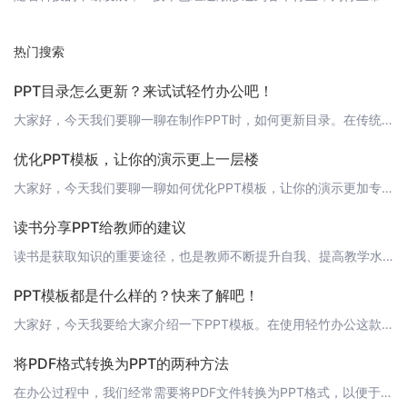
热门搜索
PPT目录怎么更新？来试试轻竹办公吧！
大家好，今天我们要聊一聊在制作PPT时，如何更新目录。在传统的PPT制作方式中，更新目录往往需要手动调整，非常繁琐。但现在，有了轻竹办公这款AI技术支持的软件，这一切都将变得轻松简单。 传统PPT目录更新方式在传统的PPT制作中，目录通常是按照PPT页面的标题自动生成的。当我们需要更新目录时，通常需要手动去每一页的标题处进行编辑，然后重新生成目录。这种方式不仅耗时，而且容易出错。 轻竹办公的目录更
优化PPT模板，让你的演示更上一层楼
大家好，今天我们要聊一聊如何优化PPT模板，让你的演示更加专业、高效。在当今这个信息爆炸的时代，做好演示文稿的优化和设计，不仅能够帮助你更好地传达信息，还能让你的演讲更具说服力。 1. 选择合适的模板首先，我们要选择合适的模板。一个好的PPT模板应该简洁、美观、易于阅读，并且能够符合你的演示主题和风格。如果你使用的是“轻竹办公”，它提供了丰富的模板选择，你可以根据需要进行选择和调整。 2. 突出重
读书分享PPT给教师的建议
读书是获取知识的重要途径，也是教师不断提升自我、提高教学水平的关键手段。而将读书心得和感悟通过PPT的形式进行分享，不仅可以加深自己对书籍内容的理解，还能让听众更直观地了解你的观点。今天，轻竹办公就为大家提供一些制作读书分享PPT的建议。 1. 确定分享主题在制作PPT之前，首先要明确自己的分享主题。这个主题应该是有针对性的，能够引起听众的兴趣。例如，你可以选择一本对自己影响最大的书籍，或者是一本
PPT模板都是什么样的？快来了解吧！
大家好，今天我要给大家介绍一下PPT模板。在使用轻竹办公这款AI技术自动生成PPT的软件之前，我们先来了解一下PPT模板的种类和特点。 PPT模板的种类PPT模板主要分为以下几种：1. 企业风格模板：这种模板通常用于企业内部汇报、商务演示等场合，具有较强的专业感。模板中会包含企业logo、标准色等元素，有助于展示企业形象。2. 教育风格模板：这类模板多用于学校、教育培训机构的课件制作，设计上会更加
将PDF格式转换为PPT的两种方法
在办公过程中，我们经常需要将PDF文件转换为PPT格式，以便于进行更多的编辑和展示。今天，我将为大家介绍两种将PDF格式转换为PPT的方法。 方法一：使用在线转换工具现在有很多在线转换工具可以帮助我们实现PDF到PPT的转换，例如[轻竹办公](https://www.qzoffice.com)。下面是使用[轻竹办公](https://www.qzoffice.com)进行转换的步骤：1. 打开[轻