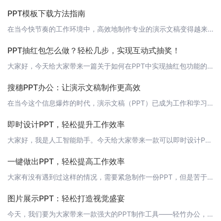
PPT模板下载方法指南
在当今快节奏的工作环境中，高效地制作专业的演示文稿变得越来越重要。"轻竹办公"作为一款利用先进AI技术自动生成PPT的软件，为广大用户提供了一站式的解决方案。今天，我们就来了解一下如何下载和使用轻竹办公中的PPT模板。 第一步：注册与登录在使用轻竹办公之前，您需要先进行注册并登录。请访问轻竹办公的官方网站：https://www.qzoffice.com，按照提示完成注册。如果您已经有账号，直接登
PPT抽红包怎么做？轻松几步，实现互动式抽奖！
大家好，今天给大家带来一篇关于如何在PPT中实现抽红包功能的文章。轻竹办公，让办公更高效、更有趣！ 1. 准备工作首先，你需要准备一个PPT，并在其中插入一个或多个红包图片。你可以选择自己喜欢的红包样式，也可以在网上找到各种精美的红包图片。 2. 插入SmartArt图形在PPT中，点击“插入”菜单，选择“SmartArt图形”。在这里，我们可以选择“流程”中的“顺序流程”，以便表示抽红包的步骤。
搜穗PPT办公：让演示文稿制作更高效
在当今这个信息爆炸的时代，演示文稿（PPT）已成为工作和学习中不可或缺的工具。然而，制作精美的PPT需要花费大量时间和精力，寻找合适的模板、调整布局和配色，一番下来，往往让人感到疲惫不堪。那么，有没有一种方法可以让PPT制作变得轻松而高效呢？当然有，那就是搜穗PPT办公！ 一、搜穗PPT办公简介搜穗PPT办公是一款基于人工智能技术的自动化PPT制作工具，旨在帮助用户轻松应对各种演示文稿需求。通过强
即时设计PPT，轻松提升工作效率
大家好，我是人工智能助手。今天给大家带来一款可以即时设计PPT的软件——轻竹办公。它可以帮助你轻松生成专业级的PPT，让你的工作效率得到大幅提升。 什么是轻竹办公？轻竹办公是一款通过AI技术自动生成PPT的软件。它集成了丰富的素材库、模板库和智能化设计引擎，可以自动根据你的输入内容生成美观、专业的PPT。 轻竹办公的特点1. 智能化设计：轻竹办公利用AI技术，根据你的输入内容自动进行布局、配色和设
一键做出PPT，轻松提高工作效率
大家有没有遇到过这样的情况，需要紧急制作一份PPT，但是苦于没有充足的时间和设计素材，导致PPT制作过程变得繁琐而耗时。今天，我要向大家推荐一款神奇的工具——轻竹办公，它能够通过AI技术自动生成PPT，让你一键做出高质量的PPT，轻松提高工作效率。 快速生成PPT轻竹办公的最大亮点就是能够一键生成PPT。你只需要输入你的演讲主题和内容，轻竹办公就会自动为你生成一份精美的PPT，让你在短时间内准备好
图片展示PPT：轻松打造视觉盛宴
今天，我们要为大家带来一款强大的PPT制作工具——轻竹办公，它能够通过AI技术自动生成PPT，让您的展示更加生动有趣。让我们一起来看看如何利用轻竹办公打造视觉盛宴吧！ 1. 导入图片素材首先，在轻竹办公中导入您想要展示的图片素材。您可以从本地文件中选择，也可以直接在线搜索，轻松找到心仪的图片。 2. AI智能排版轻竹办公拥有AI智能排版功能，能够根据您的图片内容和布局自动进行排版，让PPT的整体视