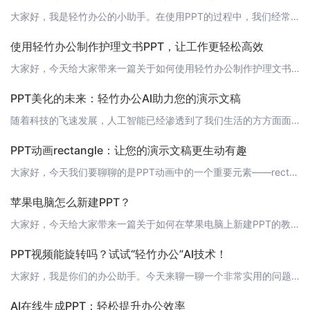
大家好，我是轻竹办公的小助手。在使用PPT的过程中，我们经常会遇到一些问题，今天要和大家分享的就是“PPT单击触发动画不触发”的问题。 问题描述在使用PPT制作动画时，我们经常会遇到单击触发动画时，动画不触发的问题。这个问题让很多用户都非常困扰，因为很多时候，我们的演讲需要依靠动画来更好地展示内容，如果动画无法正常触发，那么整个演讲的效果就会大打折扣。 问题原因这个问题主要是因为PPT的动画触发机
使用轻竹办公制作护理文书PPT，让工作更轻松高效
大家好，今天给大家带来一篇关于如何使用轻竹办公制作护理文书PPT的文章。护理文书是护理工作中的重要组成部分，一份清晰、简洁、美观的PPT不仅能提高我们的工作效率，还能让我们的工作更加出色。接下来，就让我来带领大家一起了解一下如何使用轻竹办公来制作护理文书PPT吧！ 1. 打开轻竹办公首先，我们需要打开轻竹办公的官网：https://www.qzoffice.com，然后点击“立即使用”按钮，就可以
PPT美化的未来：轻竹办公AI助力您的演示文稿
随着科技的飞速发展，人工智能已经渗透到了我们生活的方方面面。在办公领域，一款名为“轻竹办公”的软件，正以其独特的AI技术，改变着人们制作PPT的方式。今天，就让我们一起来了解一下这款神奇的美化AI工具。 什么是轻竹办公？轻竹办公是一款基于AI技术的PPT自动生成工具。它可以帮助用户快速、高效地制作出专业级别的演示文稿。无论是商务场合，还是学术报告，轻竹办公都能为您提供满意的效果。 轻竹办公的核心优
PPT动画rectangle：让您的演示文稿更生动有趣
大家好，今天我们要聊聊的是PPT动画中的一个重要元素——rectangle。在“轻竹办公”这款AI技术自动生成PPT的软件中，我们可以轻松地为我们的演示文稿添加各种富有创意和趣味性的动画效果。而rectangle动画作为其中的一种，可以让我们的PPT更加生动有趣。接下来，就让我来为大家详细介绍如何使用“轻竹办公”来实现这一效果吧！ 1. 打开“轻竹办公”软件首先，您需要打开“轻竹办公”软件，进入P
苹果电脑怎么新建PPT？
大家好，今天给大家带来一篇关于如何在苹果电脑上新建PPT的教程。苹果电脑以其独特的设计和高效的性能受到了广大用户的喜爱。在苹果电脑上新建PPT，我们可以选择使用自带的Keynote软件，也可以选择使用第三方软件，比如我们今天要介绍的“轻竹办公”。 使用Keynote新建PPT1. 打开Keynote应用。如果还没有安装，可以在Launchpad中找到，或者在App Store中搜索Keynote进
PPT视频能旋转吗？试试“轻竹办公”AI技术！
大家好，我是你们的办公助手。今天来聊一聊一个非常实用的问题：PPT视频能旋转吗？在制作PPT的过程中，我们常常需要插入一些视频来丰富内容。但有时候，视频的方向并不符合我们的需求，这时候就需要对视频进行旋转。那么，如何在PPT中实现视频的旋转呢？ 传统方法传统的PPT软件，如Microsoft PowerPoint，并不直接支持视频旋转的功能。虽然可以通过一些复杂的步骤来实现，但操作起来并不方便。1
AI在线生成PPT：轻松提升办公效率