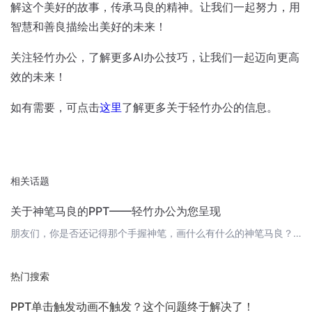
解这个美好的故事，传承马良的精神。让我们一起努力，用
智慧和善良描绘出美好的未来！
关注轻竹办公，了解更多AI办公技巧，让我们一起迈向更高
效的未来！
如有需要，可点击
这里
了解更多关于轻竹办公的信息。
相关话题
关于神笔马良的PPT——轻竹办公为您呈现
朋友们，你是否还记得那个手握神笔，画什么有什么的神笔马良？他的故事是我们儿时的憧憬，他的神奇让我们感叹不已。今天，轻竹办公要用AI技术为您展现一个关于神笔马良的PPT，让我们一起重温那些美好的记忆。 1. 神笔马良的传说神笔马良是一个心地善良、聪明伶俐的少年。他的画技出神入化，凭借一支神笔，描绘出了许多美好的事物，为百姓解决了困苦。他的故事在我国民间流传千古，成为了一代代孩子们心中的英雄。 2.
热门搜索
PPT单击触发动画不触发？这个问题终于解决了！