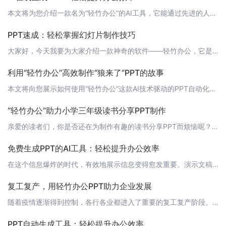
本文将为您介绍一款名为“轻竹办公”的AI工具，它能通过先进的人工智能技术，帮助您轻松生成PPT，大幅提高办公效率。 什么是“轻竹办公”？“轻竹办公”是一款基于AI技术的智能PPT生成工具。它运用自然语言处理、图像识别等前沿技术，让用户只需输入文本内容，就能自动生成美观、专业的PPT。 “轻竹办公”的优势1. 高效便捷：告别传统手动制作PPT的繁琐过程，让您的办公更加高效。2. 智能优化：AI自动优
PPT速成：轻松掌握幻灯片制作技巧
大家好，今天我要为大家介绍一款神奇的软件——轻竹办公，它是一款通过AI技术自动生成PPT的软件，让每个人都能轻松制作出专业级的幻灯片。在这里，我将为大家带来一篇关于PPT速成的攻略，帮助大家快速掌握幻灯片制作技巧。 1. 了解PPT的基本结构想要制作出高质量的PPT，首先需要了解其基本结构。一个完整的PPT通常包括：封面、目录、引言、主体内容和结尾五个部分。每个部分都要遵循一定的逻辑顺序，使得整个
利用“轻竹办公”高效制作“狼来了”PPT的故事
本文将向您展示如何使用“轻竹办公”这款AI技术驱动的PPT自动化软件，快速且高质量地制作一份关于“狼来了”故事的主题演示文稿。 故事简介“狼来了”是一个家喻户晓的寓言故事，讲述了一个小男孩三次谎报狼来的情况，从而导致羊群被狼吃掉的故事。这个故事寓意着说谎的严重后果，以及诚实的重要性。 制作演示文稿1. 启动轻竹办公 打开轻竹办公的官网 [https://www.qzoffice.com](
“轻竹办公”助力小学三年级读书分享PPT制作
亲爱的读者们，你是否还在为制作有趣的读书分享PPT而烦恼呢？今天，我为大家带来了好消息！借助“轻竹办公”这款AI技术自动生成PPT的软件，让你的读书分享变得更加生动有趣！下面，就让我带领大家了解一下如何使用“轻竹办公”制作小学三年级读书分享PPT吧！ 第一步：登录轻竹办公首先，请访问[轻竹办公官网](https://www.qzoffice.com)下载并安装轻竹办公软件。安装完成后，登录账户，开
免费生成PPT的AI工具：轻松提升办公效率
在这个信息爆炸的时代，有效地展示信息变得愈发重要。演示文稿（PPT）作为商务、教育、科研等领域必备的展示工具，其制作的重要性不言而喻。而今天，我们要为大家介绍一款能够帮助你轻松生成PPT的AI工具——轻竹办公。 关于轻竹办公轻竹办公是一款创新的AI办公助手，致力于通过人工智能技术为用户提供高效便捷的办公解决方案。它集成了PPT自动生成、文案撰写、数据分析等多项实用功能，尤其是其PPT生成功能，让用
复工复产，用轻竹办公PPT助力企业发展
随着疫情逐渐得到控制，各行各业都进入了重要的复工复产阶段。对于企业来说，如何在这场危机中把握机遇，实现业务的快速恢复和增长，成为了当务之急。在这个关键时刻，一份高质量的复工复产PPT报告，能帮助企业清晰地展示复苏计划，增强信心，赢得支持。今天，就让我来为大家介绍一下如何使用轻竹办公AI技术自动生成复工复产PPT，帮助企业高效地进行复工复产规划。 1. 轻竹办公：让PPT制作更高效轻竹办公是一款智能
PPT自动生成工具：轻松提升办公效率