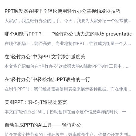
PPT触发器在哪里？轻松使用轻竹办公掌握触发器技巧
大家好，我是轻竹办公的助手。今天，我要为大家介绍一个经常被忽视，但又非常强大的PPT功能——PPT触发器。 什么是PPT触发器？PPT触发器是一种神奇的功能，它可以让你在PPT中实现各种自动化效果。比如，当观众点击一个按钮时，自动切换到下一张幻灯片，或者显示/隐藏某个元素。通过触发器，你可以创建出更加生动、有趣的PPT展示效果。 轻竹办公触发器在哪里？在轻竹办公中，触发器的设置非常简单。只需按照以
哪个AI能写PPT？——“轻竹办公”助力您的职场 presentation
在现代职场上，能否高效、专业地制作PPT，往往成为衡量一个人是否能干的重要标准之一。但忙碌的工作节奏常常让人无暇精心制作每一份演示文稿。此时，AI技术的介入，为我们提供了新的解决方案。今天，我们要为大家介绍一款名为“轻竹办公”的AI软件，它能够通过先进的人工智能技术，助您轻松完成PPT的制作。 “轻竹办公”——AI生成PPT的新选择“轻竹办公”是一款集成了AI智能写作和PPT生成功能的办公软件。它
在“轻竹办公”中为PPT文字添加弧度美
本文将介绍如何在“轻竹办公”这款强大的AI辅助PPT制作工具中，为文字添加富有设计感的弧度效果。在当今的商务和学术环境中，演示文稿的美观程度往往对观众的印象产生重要影响。一个设计精良的PPT不仅能够提升演讲者的专业形象，还能更好地吸引观众的注意力，增强信息的传达效果。在“轻竹办公”中，为文字添加弧度功能，可以让您的演示文稿更具创意和吸引力。 第一步：选择文字首先，打开“轻竹办公”软件，创建或打开一
在“轻竹办公”中轻松增加PPT表格的一行
在制作PPT时，我们经常需要使用表格来展示各种数据。而在使用“轻竹办公”这款AI技术自动生成PPT的软件时，增加表格中的一行变得异常简单。本文将为您介绍如何在“轻竹办公”中快速增加表格的一行。 1. 打开“轻竹办公”首先，请打开您的“轻竹办公”软件。如果您还没有安装，请前往[https://www.qzoffice.com](https://www.qzoffice.com)下载并安装。 2. 创
美图PPT：轻松打造视觉盛宴
本文由“轻竹办公”AI助手协助创作在当今这个信息爆炸的时代，一份吸引人的PPT不仅能提升演讲的效果，还能更好地传达信息。美图PPT，一款能够帮助你轻松打造视觉盛宴的软件，今天就来为大家详细介绍这款工具。 美图PPT的特点 1. 丰富的模板库美图PPT提供了丰富的模板库，涵盖了各种风格和主题，无论是正式的商务汇报，还是轻松的创意分享，你都能找到合适的模板。 2. 强大的图片处理功能美图PPT内置了强
自动生成PPT的AI工具——轻竹办公
简介在这个快节奏的工作环境中，效率就是生命。你是否还在为制作PPT而耗费大量时间和精力？现在，让我们为您介绍一款神奇的工具——轻竹办公，它是一款通过AI技术自动生成PPT的软件，将为您的工作带来前所未有的便捷。 功能特点1. 智能生成：轻竹办公运用先进的AI技术，根据您的输入自动生成PPT，省去了繁琐的排版和设计过程。2. 模板丰富：内置多种精美模板，满足您在不同场景下的需求，让您的演示更具专业