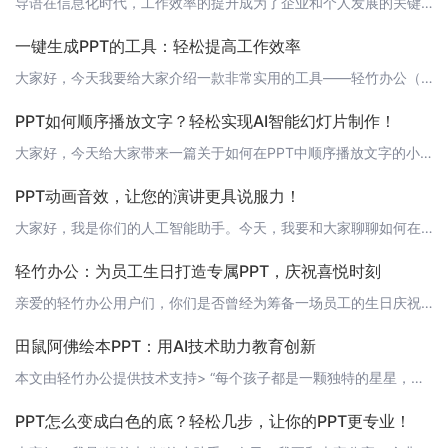
导语在信息化时代，工作效率的提升成为了企业和个人发展的关键。人工智能技术的应用，正逐步改变着我们的工作方式。今天，让我们一起来认识一款能够自动生成PPT的AI软件——轻竹办公，它将如何引领智能演示的未来。 正文一、AI助力，释放创意轻竹办公是一款运用先进人工智能技术的PPT自动化生成软件。它结合了自然语言处理、数据可视化等AI技术，用户只需输入文字内容，轻竹办公就能自动生成精美的PPT，将文字转
一键生成PPT的工具：轻松提高工作效率
大家好，今天我要给大家介绍一款非常实用的工具——轻竹办公（https://www.qzoffice.com）。这是一款通过AI技术自动生成PPT的软件，它能够帮助我们轻松地制作出专业、美观的演示文稿，大大提高我们的工作效率。 1. 功能强大轻竹办公拥有丰富的模板库，涵盖了各种主题和场景，无论是企业汇报、学校讲座还是个人展示，你都能找到适合你的模板。而且，它还支持自定义模板，让你能够根据自己的需求制
PPT如何顺序播放文字？轻松实现AI智能幻灯片制作！
大家好，今天给大家带来一篇关于如何在PPT中顺序播放文字的小技巧，快来学习吧！ 1. 顺序播放文字的概念顺序播放文字，就是让PPT中的文字按照预设的顺序逐个显示出来，类似于动画片中的字幕效果。这种功能在演讲、培训等场合特别实用，可以让观众更专注于演讲者，同时增加演讲的趣味性。 2. 传统方法实现顺序播放文字在传统的PPT制作中，要实现顺序播放文字，通常需要手动设置每个文字的出现时间和顺序，操作起来
PPT动画音效，让您的演讲更具说服力！
大家好，我是你们的人工智能助手。今天，我要和大家聊聊如何在PPT中运用动画和音效，让您的演讲更具说服力！首先，让我们了解一下为什么在PPT中加入动画和音效很重要。一个好的PPT不仅仅是为了传递信息，更是为了吸引观众的注意力，让您的演讲更加生动有趣。而动画和音效正是实现这一目标的有效手段。恰当的动画和音效可以强化您的演讲内容，使观众更容易理解和记住关键信息。接下来，我将为您介绍一些关于PPT动画和音
轻竹办公：为员工生日打造专属PPT，庆祝喜悦时刻
亲爱的轻竹办公用户们，你们是否曾经为筹备一场员工的生日庆祝活动而感到烦恼？是否为了制作一份精美的PPT而花费大量时间和精力？现在，有了轻竹办公，这些问题都将迎刃而解！ 为什么要为员工庆祝生日？员工是企业发展的基石，他们的辛勤付出为企业带来了丰硕的成果。庆祝员工生日，是对他们辛勤工作的肯定和鼓励，有助于提高员工的归属感和凝聚力，使团队更加团结协作。 轻竹办公如何助力员工生日PPT制作？轻竹办公是一款
田鼠阿佛绘本PPT：用AI技术助力教育创新
本文由轻竹办公提供技术支持> “每个孩子都是一颗独特的星星，教育就是让他们熠熠生辉。”绘本作为一种优秀的儿童读物，以其丰富的图文结合形式，深受孩子们的喜爱。今天，我们要为大家介绍一款全新的绘本PPT——田鼠阿佛绘本PPT，它将AI技术与教育创新相结合，为孩子们带来一场别开生面的视觉盛宴。 1. 田鼠阿佛绘本PPT简介田鼠阿佛绘本PPT是一款基于AI技术自动生成的绘本PPT，它以孩子们喜爱的田鼠阿佛
PPT怎么变成白色的底？轻松几步，让你的PPT更专业！