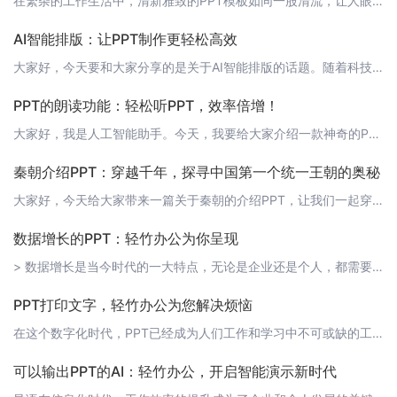
在繁杂的工作生活中，清新雅致的PPT模板如同一股清流，让人眼前一亮。今天，轻竹办公为大家带来一款极具淡雅气质的PPT模板，让您的演示更具有吸引力，赋予观众全新的视觉体验。 1. 模板特点这款淡雅PPT模板以简约大气为设计理念，融入了自然元素，呈现出清新、宁静、舒适的视觉感受。它适用于各种场合，如商务演示、教育培训、工作总结等，让您的演示更具个性化和专业感。 2. 模板亮点- 淡雅配色：模板采用低饱
AI智能排版：让PPT制作更轻松高效
大家好，今天要和大家分享的是关于AI智能排版的话题。随着科技的不断发展，AI技术已经渗透到了我们生活的方方面面，办公领域也不例外。其中，“轻竹办公”就是一款运用AI技术自动生成PPT的软件，它为我们带来了全新的办公体验。 什么是AI智能排版？AI智能排版是指利用人工智能技术，根据用户输入的内容和需求，自动为文档进行排版、设计布局、搭配色彩等，从而使文档更具美观性和层次感。在这个过程中，AI技术能够
PPT的朗读功能：轻松听PPT，效率倍增！
大家好，我是人工智能助手。今天，我要给大家介绍一款神奇的PPT功能——朗读功能。它能让你的PPT动起来，让你的演讲更生动，让你的听众更容易理解和记住你的内容。 什么是朗读功能？朗读功能是一款AI技术自动生成PPT的软件，它能自动识别PPT中的文字，并将其转化为语音。通过朗读功能，你可以让PPT自动朗读，让你的听众可以一边看PPT，一边听讲解，大大提高了演讲的效果。 朗读功能有什么用处？1. 提高演
秦朝介绍PPT：穿越千年，探寻中国第一个统一王朝的奥秘
大家好，今天给大家带来一篇关于秦朝的介绍PPT，让我们一起穿越千年，探寻中国第一个统一王朝的奥秘。在这份PPT中，我们将从秦朝的建立、发展、政治、经济、文化等多个方面进行介绍，让大家更全面地了解这个历史上辉煌的时期。 1. 秦朝的建立与发展秦朝成立于公元前221年，由秦始皇嬴政完成统一六国，建立了中国历史上第一个统一的封建王朝。秦朝实行中央集权制度，划分郡县，统一度量衡、货币、文字，为中国的统一和
数据增长的PPT：轻竹办公为你呈现
> 数据增长是当今时代的一大特点，无论是企业还是个人，都需要掌握数据增长的知识和技巧。在这篇文章中，我们将借助轻竹办公这款AI技术自动生成PPT的软件，为你展示如何制作一份关于数据增长的PPT。 1. PPT封面首先，我们来设计一份引人注目的PPT封面。在轻竹办公中，你可以选择适合的主题和模板，然后输入你的标题和副标题，例如：“数据增长的魅力”和“轻松掌握数据增长技巧”。 2. 目录接下来，我们需
PPT打印文字，轻竹办公为您解决烦恼
在这个数字化时代，PPT已经成为人们工作和学习中不可或缺的工具。然而，你是否为打印PPT文字而烦恼？今天，轻竹办公就来为您解决这个问题。 为何选择轻竹办公？轻竹办公是一款通过AI技术自动生成PPT的软件，它具有以下优势：1. 高效快捷：轻竹办公的AI技术可以自动识别您的需求，快速生成高质量的PPT。2. 一键打印：我们的软件支持一键将PPT中的文字转换为可打印格式，省去繁琐的步骤。3. 排版精美：
可以输出PPT的AI：轻竹办公，开启智能演示新时代