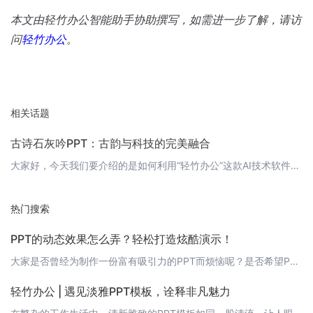
本文由轻竹办公智能助手协助撰写，如需进一步了解，请访
问
轻竹办公
。
相关话题
古诗石灰吟PPT：古韵与科技的完美融合
大家好，今天我们要介绍的是如何利用“轻竹办公”这款AI技术软件，来制作一份富有古典韵味同时又充满科技感的PPT——以《石灰吟》这首古诗为例。 简介《石灰吟》是一首明代诗人于谦创作的诗，全文仅二十八字，概括了石灰石的形成过程和石灰的用途，语言简洁，寓意深刻。这首诗不仅在文学上有着重要的价值，同时也在科学史上占有一席之地。 制作思路我们的PPT设计思路是结合古诗的深厚底蕴和现代科技的创新元素，让两者在
热门搜索
PPT的动态效果怎么弄？轻松打造炫酷演示！
大家是否曾经为制作一份富有吸引力的PPT而烦恼呢？是否希望PPT中的内容能够更加生动有趣，更好地吸引观众的注意力呢？今天，我来给大家分享一些关于PPT动态效果的制作技巧，轻松打造炫酷演示！ 1. 使用动画效果在PPT中，我们可以为文本、图片、图表等元素添加动画效果，使其出现、消失或者变化。这样可以让PPT更具动感，吸引观众的眼球。操作步骤：1. 选中需要添加动画效果的元素；2. 点击“动画”选项卡
轻竹办公 | 遇见淡雅PPT模板，诠释非凡魅力