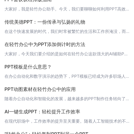
大家好，我是轻竹办公助手。今天，我们要聊聊如何利用PPT高效排版会议议程。掌握正确的议程排版技巧，不仅能提升会议的专业度，还能让参会者更容易跟上讨论节奏。接下来，我将带你一步步了解如何制作精美的会议议程PPT。 1. 设计模板首先，我们需要一个简洁明了的PPT模板。可以使用轻竹办公的AI设计助手，快速生成符合你需求的PPT模板。选择一个专业且具有清晰议程结构的模板，是提升会议效率的第一步。 2.
传统美德PPT：一份传承与弘扬的礼物
在这个快速发展的时代，我们时常被繁忙的生活和工作所淹没，而在这样的环境下，回顾并弘扬我们的传统美德显得尤为重要。今天，我想和大家分享一份特别的礼物——基于AI技术自动生成的“传统美德PPT”，让我们一起走进这个充满智慧和教益的世界。 1. 介绍“轻竹办公”是一款领先的AI办公自动化工具，能够帮助用户轻松生成各类PPT、报表等文件。今天，我们将运用轻竹办公的AI技术，为您打造一份富有创意和感染力的“
在轻竹办公中为PPT添加倒计时的方法
大家好，今天我们要介绍的是如何在轻竹办公这款强大的AI辅助PPT制作工具中添加一个简单而实用的功能——倒计时。在演讲或者会议中，倒计时功能可以帮助我们更好地控制时间，确保演讲内容在既定时间内完整呈现。 1. 打开轻竹办公首先，打开轻竹办公的客户端。如果你还没有安装，可以通过访问[轻竹办公官网](https://www.qzoffice.com)下载并安装。 2. 创建或打开PPT登录后，创建一个新
PPT模板是什么意思？
在办公自动化和数字演示的趋势下，PPT模板已经成为许多职场人士和学生的必备工具。本文将深入探讨PPT模板的定义、用途和重要性，并介绍如何使用“轻竹办公”这款AI软件来优化您的演示文稿制作流程。 什么是PPT模板？PPT模板是一种预先设计好的演示文稿框架，它包含了排版、颜色方案、字体样式、以及一些常用的设计元素（如图标、图表、图片等）。使用模板可以快速启动一个新的演示文稿，节省设计时间，保持整体风格
PPT动图素材在轻竹办公中的应用
随着办公自动化和智能化的发展，越来越多的PPT制作任务转向了AI辅助的工具。今天，我们要讲的就是一款非常出色的AI智能PPT制作工具 —— 轻竹办公。 什么是动图素材？动图素材是指那些具有动态效果的图片素材，它可以使PPT页面更加生动有趣，提高观众的兴趣和参与度。轻竹办公正是提供了大量的优质动图素材，帮助用户轻松制作出富有吸引力的PPT。 轻竹办公的优势轻竹办公利用先进的AI技术，能够自动生成PP
AI一键生成PPT：轻松提升工作效率
在现代职场中，工作效率的提升至关重要。随着人工智能技术的不断发展，许多繁琐的工作任务正逐渐被自动化工具所取代。今天，我们要为大家介绍一款能够自动生成PPT的AI工具——轻竹办公。 什么是轻竹办公？轻竹办公是一款基于人工智能技术的PPT自动化生成工具。通过简单的输入，AI将自动为您生成精美、专业的PPT，让您在短时间内完成演示文稿的制作。轻松应对各种商务、学术场合，让您的展示更加出色。 轻竹办公的优