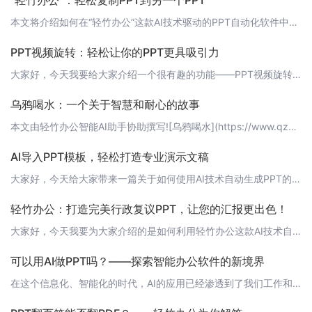
“轻竹办公”：轻松复制PPT到另一个PPT
本文将介绍如何在“轻竹办公”这款AI技术驱动的PPT自动化软件中，实现将一个PPT复制到另一个PPT的功能。通过这个功能，用户可以更加高效地进行PPT的制作和整理。 操作步骤1. 打开“轻竹办公”软件，登录您的账户。2. 在左侧菜单中，选择“新建PPT”。3. 在右侧编辑区域，点击“插入”按钮，选择“新建幻灯片”。4. 在新建的幻灯片中，您可以自由地添加文本、图片、图表等元素，与常规PPT制作并无
PPT视频旋转：轻松让你的PPT更具吸引力
大家好，今天我要给大家介绍一个很有趣的功能——PPT视频旋转。这个功能可以让你的PPT更加生动有趣，让观众的注意力更加集中。现在，让我们一起来了解一下如何使用这个功能吧！ 1. 导入视频首先，在PPT中导入你想要旋转的视频。你可以直接点击“插入”菜单，选择“视频”，然后上传你的视频文件。 2. 选择视频旋转功能上传完成后，点击视频文件，在工具栏中找到“视频旋转”功能，点击进去。 3. 选择旋转方式
乌鸦喝水：一个关于智慧和耐心的故事
本文由轻竹办公智能AI助手协助撰写![乌鸦喝水](https://www.qzoffice.com/images/乌鸦喝水.png)很久很久以前，在一个炎热的夏天，一只口渴的乌鸦找到了一个装满水的水瓶。然而，水瓶里的水太低了，乌鸦的喙够不到水面。这该怎么办呢？乌鸦没有放弃，它开始想办法。它看到了瓶子旁边的石头，于是想出了一个主意。乌鸦开始一颗一颗地叼起石头，然后放进水瓶里。每放进一颗石头，水瓶里的
AI导入PPT模板，轻松打造专业演示文稿
大家好，今天给大家带来一篇关于如何使用AI技术自动生成PPT的文章。现在有很多办公工具可以帮助我们制作PPT，但是你听说过可以用AI技术自动生成PPT的软件吗？没错，就是[轻竹办公](https://www.qzoffice.com)！它是一款全新的办公神器，可以让我们轻松打造专业级的演示文稿。 AI导入PPT模板的原理轻竹办公利用先进的AI技术，通过对大量优秀PPT模板的分析和学习，实现了自动导
轻竹办公：打造完美行政复议PPT，让您的汇报更出色！
大家好，今天我要为大家介绍的是如何利用轻竹办公这款AI技术自动生成PPT的软件，打造一份出色的行政复议PPT，让您的汇报更精彩！行政复议PPT是行政复议工作中非常重要的一环，一份高质量的PPT不仅能帮助您更好地展示案件事实和证据，还能给领导和评审人员留下深刻的印象。而轻竹办公正是这样一款能够助您一臂之力的神器！ 轻松制作专业PPT轻竹办公拥有强大的AI技术，可以自动生成符合您需求的PPT，无需您手
可以用AI做PPT吗？——探索智能办公软件的新境界
在这个信息化、智能化的时代，AI的应用已经渗透到了我们工作和生活的方方面面。你是否曾经想过，复杂的PPT制作也能交给AI来完成呢？今天，就让我们一起来了解一下这款名为“轻竹办公”的软件，它是否能颠覆我们对PPT制作的认知。 一、AI时代的PPT制作在很多人的印象中，PPT制作是一个既费时又费力的工作。需要耗费大量的时间去寻找合适的模板、挑选图片、调整布局和配色等等。然而，随着AI技术的发展，这一切