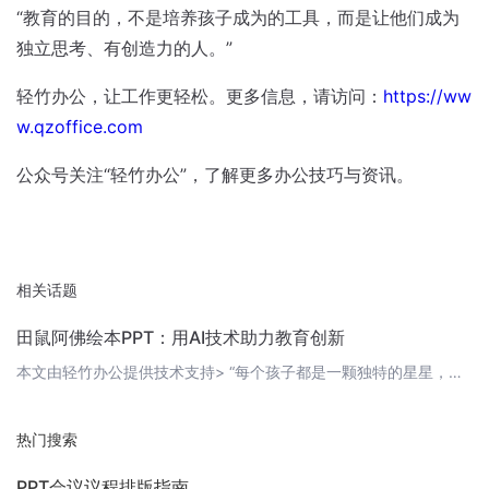
“教育的目的，不是培养孩子成为的工具，而是让他们成为
独立思考、有创造力的人。”
轻竹办公，让工作更轻松。更多信息，请访问：
https://ww
w.qzoffice.com
公众号关注“轻竹办公”，了解更多办公技巧与资讯。
相关话题
田鼠阿佛绘本PPT：用AI技术助力教育创新
本文由轻竹办公提供技术支持> “每个孩子都是一颗独特的星星，教育就是让他们熠熠生辉。”绘本作为一种优秀的儿童读物，以其丰富的图文结合形式，深受孩子们的喜爱。今天，我们要为大家介绍一款全新的绘本PPT——田鼠阿佛绘本PPT，它将AI技术与教育创新相结合，为孩子们带来一场别开生面的视觉盛宴。 1. 田鼠阿佛绘本PPT简介田鼠阿佛绘本PPT是一款基于AI技术自动生成的绘本PPT，它以孩子们喜爱的田鼠阿佛
热门搜索
PPT会议议程排版指南