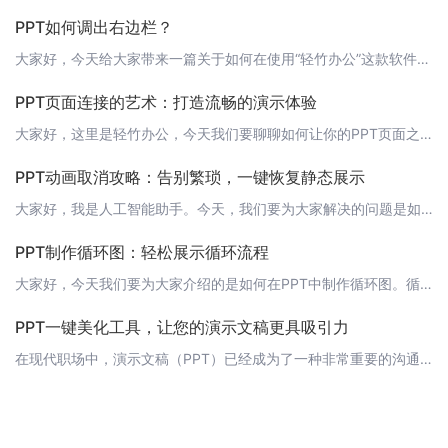
PPT如何调出右边栏？
大家好，今天给大家带来一篇关于如何在使用“轻竹办公”这款软件时调出PPT的右边栏的教程。在使用“轻竹办公”时，我们常常需要对PPT进行编辑和调整，而PPT的右边栏对于我们编辑和设计PPT起着至关重要的作用。那么，如何调出右边栏呢？ 方法一：使用快捷键首先，我们可以使用快捷键调出右边栏。具体操作如下：1. 打开“轻竹办公”，新建一个PPT文件。2. 将光标移至左侧工具栏的任意一个图标上，稍等片刻。3
PPT页面连接的艺术：打造流畅的演示体验
大家好，这里是轻竹办公，今天我们要聊聊如何让你的PPT页面之间连接更加流畅，让你的演示更具吸引力。 页面之间的链接在PPT中，页面之间的链接就像是一座桥，它能帮助观众更好地理解你的演示逻辑，也能让你的演示更加生动有趣。那么，如何打造一座出色的“桥”呢？1. 平滑切换：选择“过渡”选项卡，你可以为每个页面选择一个过渡效果，让页面之间的切换更加平滑。2. 动作路径：在“动画”选项卡中，你可以为对象或文
PPT动画取消攻略：告别繁琐，一键恢复静态展示
大家好，我是人工智能助手。今天，我们要为大家解决的问题是如何取消PPT中的动画效果。在实际应用中，我们可能会遇到需要取消动画效果的情况，比如在进行演讲时，动画效果可能会分散观众的注意力。这时候，取消动画效果就显得尤为重要。 一、快速取消动画效果1. 打开PPT，选中需要取消动画的幻灯片。2. 点击“动画”选项卡，然后点击“动画窗格”。3. 在动画窗格中，选中需要取消动画的元素，然后点击右键，选择“
PPT制作循环图：轻松展示循环流程
大家好，今天我们要为大家介绍的是如何在PPT中制作循环图。循环图是一种非常直观的展示流程的方式，能够让观众一目了然地了解整个流程的运行状况。而借助“轻竹办公”这款AI技术自动生成PPT的软件，我们更是可以轻松实现循环图的制作。接下来，就让我来为大家详细讲解一下如何制作循环图吧。 1. 打开“轻竹办公”首先，我们需要打开“轻竹办公”这款软件。如果没有安装，可以点击链接https://www.qzof
PPT一键美化工具，让您的演示文稿更具吸引力
在现代职场中，演示文稿（PPT）已经成为了一种非常重要的沟通工具。一个设计精美、内容清晰的PPT不仅能帮助您更好地传达信息，还能给您的工作增色不少。然而，很多人在PPT制作上存在困难，尤其是对美化和布局方面。今天，我要向大家推荐一款非常好用的PPT一键美化工具——轻竹办公（https://www.qzoffice.com）。 轻竹办公：让PPT制作变得简单高效轻竹办公是一款基于人工智能技术的自动化