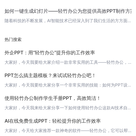
如何一键生成幻灯片——轻竹办公为您提供高效PPT制作方案
随着科技的不断发展，AI智能技术已经深入到了我们生活的方方面面。在办公领域，一款名为“轻竹办公”的软件，运用先进的AI技术，帮助我们轻松生成精美的PPT。本文将为您介绍如何使用轻竹办公一键生成幻灯片。 1. 注册并登录轻竹办公首先，请访问轻竹办公官网：[https://www.qzoffice.com](https://www.qzoffice.com) 注册账号并登录。 2. 选择模板登录后，您
热门搜索
外企PPT：用“轻竹办公”提升你的工作效率
大家好，今天我要给大家介绍一款非常实用的工具——轻竹办公，这是一款可以通过AI技术自动生成PPT的软件。对于许多外企员工来说，制作PPT是日常工作中不可或缺的一部分，而轻竹办公可以帮助你大大提升工作效率。 高效自动生成PPT轻竹办公的最大特点就是可以通过AI技术自动生成PPT，你只需要输入关键词和主题，轻竹办公就可以自动为你生成一份精美的PPT，省去了你大量的时间和精力。 丰富的模板和素材轻竹办公
PPT怎么搞主题模板？来试试轻竹办公吧！
大家好，今天我要给大家分享一个非常实用的技能：如何为PPT设置主题模板。相信大家经常需要制作PPT，而一个美观、专业的PPT主题模板可以让你的演示更加吸引人。现在，有了轻竹办公，这一切都将变得轻松简单！ 1. 轻竹办公简介轻竹办公是一款通过AI技术自动生成PPT的软件，它可以帮助你快速创建高质量的PPT，节省你的时间和精力。无论你是学生、职场人士还是创业者，轻竹办公都能满足你的需求。而且，它还提供
使用轻竹办公制作学生手册PPT，高效简洁！
大家好，今天我来给大家分享一下如何使用轻竹办公这款AI技术自动生成PPT的软件，来制作一份高质量的学生手册PPT。 学生手册PPT的重要性学生手册PPT是学校发给学生的重要文件，其中包含了学校的规章制度、课程设置、校园生活等信息，对于学生来说是非常重要的。轻竹办公可以帮助你快速制作出专业的学生手册PPT，让你的学习生活更加顺利。 制作学生手册PPT的步骤1. 新建PPT：打开轻竹办公，选择新建一个
AI在线免费生成PPT：轻松提升你的工作效率
大家好，今天给大家推荐一款神奇的软件——轻竹办公，它可以帮助你自动生成PPT，而且完全免费！让你告别繁琐的PPT制作，轻松提升工作效率。 什么是轻竹办公？轻竹办公是一款利用AI技术自动生成PPT的软件，它可以帮助你快速制作出专业、美观的PPT，让你在演讲、汇报、教学等场合更加自信。而且，轻竹办公完全免费，无需注册，让你随时随地都能使用。 轻竹办公的优势1. 完全免费：轻竹办公提供完全免费的在线服务