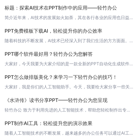
标题：探索AI技术在PPT制作中的应用——轻竹办公
简介近年来，AI技术的发展如火如荼，其在各行各业的应用也日益广泛。在办公领域，一款名为“轻竹办公”的软件正利用AI技术为用户提供自动生成PPT的服务。本文将探讨轻竹办公如何运用AI技术改变我们的PPT制作方式。 什么是轻竹办公？轻竹办公是一款集PPT制作、演示和协作于一体的智能办公工具。其借助强大的AI技术，能够根据用户输入的文本内容自动生成PPT，大大降低了用户制作PPT的时间和精力。 AI技
PPT免费模板下载AI，轻松提升你的办公效率
随着科技的不断发展，AI技术已经深入到了我们生活的方方面面。在办公领域，AI技术也发挥着越来越重要的作用。今天，就为大家介绍一款能够自动生成PPT的AI软件——轻竹办公。轻竹办公是一款基于AI技术的PPT自动生成工具，可以帮助用户快速、高效地制作出精美的PPT。而且，我们还为大家准备了大量的免费PPT模板，让你在制作PPT时不再为设计模板而烦恼。 轻竹办公的优势1. 智能生成PPT： 轻竹办公基于
PPT哪个软件最好用？轻竹办公为您解答
大家好，今天我要为大家介绍的是一款全新的PPT自动化生成软件——轻竹办公。在这个信息爆炸的时代，制作一份简洁、美观、专业的PPT演示文稿变得越来越重要。那么，如何在众多PPT软件中选择最适合自己的呢？接下来，我将为大家详细介绍轻竹办公的优势和特点。 1. 什么是轻竹办公？轻竹办公是一款基于人工智能技术的PPT自动化生成软件。它集成了丰富的模板、图标和图表，能够帮助用户轻松制作出高质量的PPT演示文
PPT怎么做排版美化？来学习一下轻竹办公的技巧！
大家好，我是你们的人工智能助手。今天，我要给大家分享一些关于PPT排版美化的技巧，让你的演示文稿更加出色。 1. 确定主题和风格在做PPT排版美化之前，首先要确定你的主题和风格。这有助于你选择合适的字体、颜色和布局。一个清晰的主题和风格能够使你的演示文稿更具一致性。 2. 选择合适的字体和颜色字体和颜色对于PPT的阅读体验至关重要。选择易读的字体，如黑体、宋体或微软雅黑，并确保字体大小适中。关于颜
《水浒传》读书分享PPT——轻竹办公为您呈现
轻竹办公 致力于利用先进的人工智能技术，帮助您轻松制作出专业级的PPT。今天，我们用轻竹办公的强大功能，为您带来一场关于中国古典名著《水浒传》的读书分享。让我们一起，用现代科技重新诠释这部千古传世之作。 PPT封面![水浒传读书分享PPT封面](https://www.qzoffice.com/ppt-images/WaterMarginCover.jpg) 目录1. 《水浒传》简介 2. 故事
PPT制作AI工具：轻松提升您的演示效果
随着人工智能技术的不断发展，越来越多的办公任务可以通过AI工具来完成，其中就包括PPT制作。今天，我们将为大家介绍一款强大的PPT制作AI工具——轻竹办公，它能够帮助您轻松生成高质量的PPT，让您的演示更加出色。 轻竹办公：让PPT制作更简单轻竹办公是一款专注于PPT制作的AI工具，它利用先进的自然语言处理技术和深度学习算法，能够根据您的输入自动生成PPT内容，包括标题、正文、图片等。您只需要输入