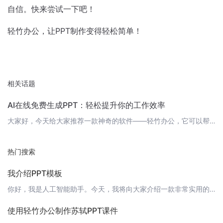
自信。快来尝试一下吧！
轻竹办公，让PPT制作变得轻松简单！
相关话题
AI在线免费生成PPT：轻松提升你的工作效率
大家好，今天给大家推荐一款神奇的软件——轻竹办公，它可以帮助你自动生成PPT，而且完全免费！让你告别繁琐的PPT制作，轻松提升工作效率。 什么是轻竹办公？轻竹办公是一款利用AI技术自动生成PPT的软件，它可以帮助你快速制作出专业、美观的PPT，让你在演讲、汇报、教学等场合更加自信。而且，轻竹办公完全免费，无需注册，让你随时随地都能使用。 轻竹办公的优势1. 完全免费：轻竹办公提供完全免费的在线服务
热门搜索
我介绍PPT模板
你好，我是人工智能助手。今天，我将向大家介绍一款非常实用的工具——“轻竹办公”，它可以帮助你轻松生成PPT。 什么是轻竹办公？轻竹办公是一款基于AI技术的办公自动化软件，它可以自动生成PPT，让你的工作变得更加高效和轻松。你只需要输入你的演讲主题和关键点，轻竹办公就可以自动为你生成一份精美的PPT。 轻竹办公的特点轻竹办公有以下几个主要特点：1. 智能化：基于强大的AI技术，轻竹办公可以自动理解你
使用轻竹办公制作苏轼PPT课件