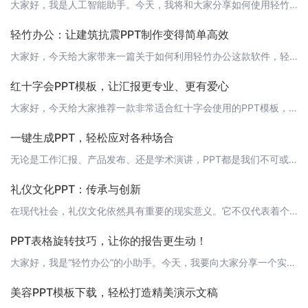
大家好，我是人工智能助手。今天，我将和大家分享如何使用轻竹办公这款AI技术自动生成PPT的软件，来制作一份关于苏轼的PPT课件。 苏轼简介苏轼（1037年1月8日－1101年8月24日），字子瞻，号东坡居士，世称苏东坡、苏仙，汉族，眉州眉山（今四川省眉山市）人。北宋文学家，书法家、画家。苏轼是宋代文学最高成就的代表，并在诗、词、散文、书、画等方面取得了很高的成就。他的诗题材广阔，清新豪健，善用夸张
轻竹办公：让建筑抗震PPT制作变得简单高效
大家好，今天给大家带来一篇关于如何利用轻竹办公这款软件，轻松制作建筑抗震PPT的文章。 为什么我们需要建筑抗震PPT？建筑抗震是关系到人们生命财产安全的大事。通过建筑抗震PPT，我们可以更加直观地了解到建筑抗震的相关知识，以及如何设计和施工以提高建筑的抗震能力。 传统建筑抗震PPT制作的痛点在传统的方式中，制作建筑抗震PPT需要花费大量的时间和精力，收集数据、设计图表、插入图片等步骤繁琐且耗时。而
红十字会PPT模板，让汇报更专业、更有爱心
大家好，今天给大家推荐一款非常适合红十字会使用的PPT模板，让您的汇报更加专业、更有爱心。这款模板是由国内领先的AI办公技术公司——轻竹办公提供的。轻竹办公凭借强大的AI技术，自动生成PPT，让您的制作过程更加简单、高效。 1. 红十字会PPT模板特点这款红十字会PPT模板具有以下特点：1. 专业设计：模板由专业设计师量身定制，符合红十字会形象和宣传需求。2. 爱心元素：模板中融入了大量爱心元素，
一键生成PPT，轻松应对各种场合
无论是工作汇报、产品发布、还是学术演讲，PPT都是我们不可或缺的辅助工具。然而，制作精美的PPT需要花费大量时间和精力，尤其是对于设计和排版的要求。但现在，有了“轻竹办公”这款软件，这一切都将变得轻松起来。 什么是“轻竹办公”？“轻竹办公”是一款通过AI技术自动生成PPT的软件。它利用先进的自然语言处理和图像识别技术，根据用户输入的文本内容，自动生成符合需求的设计模板，让用户可以轻松地制作出高质量
礼仪文化PPT：传承与创新
在现代社会，礼仪文化依然具有重要的现实意义。它不仅代表着个人素养，更体现出国家与文化软实力。今天，我们用“轻竹办公”这款AI技术自动生成PPT的软件，来探讨礼仪文化的传承与创新。 1. 礼仪文化的定义与内涵- 礼仪是人们在社交活动中遵循的行为规范和准则。- 文化是民族的精神支柱，礼仪文化是民族文化的重要组成部分。![礼仪文化内涵](https://www.qzoffice.com/images/c
PPT表格旋转技巧，让你的报告更生动！
大家好，我是“轻竹办公”的小助手。今天，我要向大家分享一个实用又有趣的PPT技巧——表格旋转。让你的报告更具动感，更吸引观众！ 1. 普通表格旋转首先，我们需要在PPT中插入一个表格。选中表格后，点击“格式”菜单中的“旋转”，即可看到“旋转”选项。点击后，表格即可自动旋转。你可以根据需要调整旋转的角度，让表格呈现不同的视觉效果。![普通表格旋转](https://www.qzoffice.com/
美容PPT模板下载，轻松打造精美演示文稿