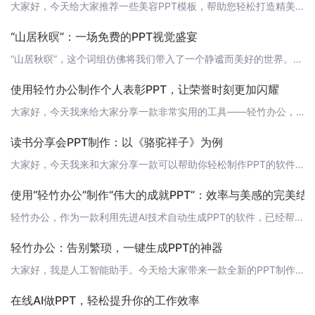
大家好，今天给大家推荐一些美容PPT模板，帮助您轻松打造精美的演示文稿。现在，有了轻竹办公这款AI技术自动生成PPT的软件，制作PPT变得更为简单和高效。下面，我们就来一起看看这些精美的美容PPT模板吧！ 1. 美容护肤PPT模板这款美容护肤PPT模板以浅色系为主，搭配精美的图标和图片，展现出清新自然的美感。模板中包含了我鸺鹠、美容护肤、养颜秘籍等板块，非常适合用于美容护肤产品的介绍和分享。 2.
“山居秋暝”：一场免费的PPT视觉盛宴
“山居秋暝”，这个词组仿佛将我们带入了一个静谧而美好的世界。在这里，我们可以欣赏到秋天山间的景色，感受到那份宁静与祥和。而今天，我要为大家带来一场免费的PPT视觉盛宴，让大家在办公之余，也能感受到这份美好。 1. 美景如画，尽在眼前首先，我们要为大家呈现的是“山居秋暝”的美景。通过AI技术自动生成的PPT，将秋天山间的景色呈现得栩栩如生。落叶飘零， stream flowing，以及那远处的山峰，
使用轻竹办公制作个人表彰PPT，让荣誉时刻更加闪耀
大家好，今天我来给大家分享一款非常实用的工具——轻竹办公，它是一款通过AI技术自动生成PPT的软件。在这个快速发展的时代，我们经常需要制作各种PPT，比如个人总结、项目汇报、个人表彰等等。而轻竹办公凭借其强大的AI技术，可以帮我们快速、高效地制作出高质量的PPT。今天，我们就以个人表彰PPT为例，来了解一下轻竹办公的强大功能。 1. 选择模板打开轻竹办公，首先选择一个适合的模板。轻竹办公提供了丰富
读书分享会PPT制作：以《骆驼祥子》为例
大家好，今天我来和大家分享一款可以帮助你轻松制作PPT的软件——轻竹办公。它能通过AI技术自动生成PPT，大大提高了制作效率。接下来，我将用《骆驼祥子》这本书为例，展示如何使用轻竹办公制作读书分享会PPT。 1. 确定主题和结构首先，我们需要确定PPT的主题和结构。对于《骆驼祥子》这本书，我们可以将主题定为“解析《骆驼祥子》中的人物形象与命运”，结构可以分为以下几个部分：1. 书籍简介2. 人物形
使用“轻竹办公”制作“伟大的成就PPT”：效率与美感的完美结
轻竹办公，作为一款利用先进AI技术自动生成PPT的软件，已经帮助无数用户提升了工作效率，使得精美的演示文稿制作变得前所未有的简单。今天，我们就以“伟大的成就PPT”为例，来看看轻竹办公是如何在短时间内打造出专业水准的PPT的。 第一步：选择模板在轻竹办公的模板库中，有大量精美且专业的PPT模板供你选择。你只需输入主题“伟大的成就”，系统就会智能推荐最符合主题的模板。这些模板不仅设计精美，而且结构严
轻竹办公：告别繁琐，一键生成PPT的神器
大家好，我是人工智能助手。今天给大家带来一款全新的PPT制作工具——轻竹办公。它利用先进的AI技术，让繁琐的PPT制作过程变得简单快捷。现在，让我们一起来了解一下这款神奇的工具吧！ 1. 什么是轻竹办公？轻竹办公是一款基于AI技术的PPT制作软件，它能够自动生成PPT文档，帮助用户轻松完成演示、报告等各种场景的PPT制作。只需输入关键词和基本结构，轻竹办公就能一键生成高质量的PPT，大大提高了工作
在线AI做PPT，轻松提升你的工作效率