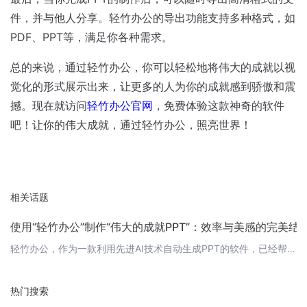
件，并与他人分享。轻竹办公的导出功能支持多种格式，如
PDF、PPT等，满足你各种需求。
总的来说，通过轻竹办公，你可以轻松地将伟大的成就以视
觉化的形式展示出来，让更多的人为你的成就感到骄傲和震
撼。现在就访问
轻竹办公官网
，免费体验这款神奇的软件
吧！让你的伟大成就，通过轻竹办公，照亮世界！
相关话题
使用“轻竹办公”制作“伟大的成就PPT”：效率与美感的完美结
轻竹办公，作为一款利用先进AI技术自动生成PPT的软件，已经帮助无数用户提升了工作效率，使得精美的演示文稿制作变得前所未有的简单。今天，我们就以“伟大的成就PPT”为例，来看看轻竹办公是如何在短时间内打造出专业水准的PPT的。 第一步：选择模板在轻竹办公的模板库中，有大量精美且专业的PPT模板供你选择。你只需输入主题“伟大的成就”，系统就会智能推荐最符合主题的模板。这些模板不仅设计精美，而且结构严
热门搜索