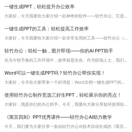
一键生成PPT，轻松提升办公效率
大家好，今天我要给大家介绍一款神奇的软件——轻竹办公。它是一款通过AI技术自动生成PPT的软件，让您的办公生活更加轻松便捷。让我们一起来看看如何实现一键生成PPT吧！ 第一步：注册和登录首先，您需要访问轻竹办公的官方网站：https://www.qzoffice.com，进行注册并登录。注册过程非常简单，只需要填写一些基本信息即可。 第二步：选择模板登录后，您可以在轻竹办公的模板库中选择适合您需求
一键生成PPT的工具：轻松提高工作效率
大家好，今天我要给大家介绍一款非常实用的工具——轻竹办公（https://www.qzoffice.com）。这是一款通过AI技术自动生成PPT的软件，它能够帮助我们轻松地制作出专业、美观的演示文稿，大大提高我们的工作效率。 1. 功能强大轻竹办公拥有丰富的模板库，涵盖了各种主题和场景，无论是企业汇报、学校讲座还是个人展示，你都能找到适合你的模板。而且，它还支持自定义模板，让你能够根据自己的需求制
轻竹办公：轻松一触，图片即现——你的AI PPT助手
在当今快节奏的工作环境中，效率就是生命。作为职场人士，我们经常需要制作PPT来展示项目、汇报工作或进行演讲。而找到合适的图片，将其插入PPT，并调整到最佳状态，往往需要花费大量时间。但现在，有了轻竹办公，这一切都将变得简单。轻竹办公，一款通过AI技术自动生成PPT的软件，可以帮助你轻松地完成PPT的制作，尤其擅长在PPT中快速添加图片。下面，我将向你介绍如何在轻竹办公中，通过简单的一步操作，快速添
Word可以一键生成PPT吗？轻竹办公帮你实现！
大家好，今天给大家带来一个好消息：Word文档一键生成PPT的功能已经实现了！这要归功于一款名为“轻竹办公”的软件，它利用先进的AI技术，让我们告别繁琐的PPT制作过程。现在，只需轻松几步，我们就能将Word文档转化为精美的PPT。 什么是轻竹办公？轻竹办公是一款基于AI技术的办公自动化软件，它可以自动将Word文档生成PPT，大大提高了我们的工作效率。此外，轻竹办公还支持多种文档格式之间的转换，
使用轻竹办公制作竞选三好生PPT，轻松展示你的亮点！
大家好，我是你们的办公助手。今天，我要向大家分享如何使用轻竹办公这款AI技术自动生成PPT的软件，来制作一份竞选三好生的PPT，让你的展示更加出色！ 第一步：打开轻竹办公首先，你需要下载并安装轻竹办公。访问https://www.qzoffice.com，下载适合你操作系统的版本，并按照提示进行安装。 第二步：创建新的PPT安装完成后，打开轻竹办公，点击“新建”按钮，选择“PPT”模板，然后点击“
《寓言四则》PPT优秀课件——轻竹办公AI助力教学
今天，我们要为大家分享一套由轻竹办公AI技术自动生成的《寓言四则》PPT优秀课件。寓言是一种含有讽刺或明显教训意义的故事，通过假托的故事表达寓意，以给人启示。本套课件精选了四则寓言故事，分别是《掩耳盗铃》、《刻舟求剑》、《守株待兔》和《狐假虎威》，让我们一起来看看吧。 1. 掩耳盗铃![掩耳盗铃](https://www.qzoffice.com/images/yuyan/yaner_daolin