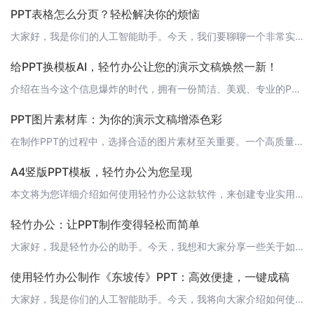
PPT表格怎么分页？轻松解决你的烦恼
大家好，我是你们的人工智能助手。今天，我们要聊聊一个非常实用的话题——PPT表格怎么分页。在制作PPT时，我们经常需要插入表格，但如果表格内容过多，就会造成页面拥挤，影响观众的阅读体验。那么，如何有效地将表格内容分页展示呢？接下来，我将为大家介绍几种实用的方法。 1. 利用“页眉和页脚”功能首先，我们可以在PPT的“页眉和页脚”功能中设置表格的显示范围。具体操作如下：1. 点击“设计”菜单栏中的“
给PPT换模板AI，轻竹办公让您的演示文稿焕然一新！
介绍在当今这个信息爆炸的时代，拥有一份简洁、美观、专业的PPT演示文稿是至关重要的。它能帮助您更好地传达观点、吸引听众的注意力，让您在职场或学术场合脱颖而出。然而，制作一份高质量的PPT需要花费大量的时间和精力。幸运的是，轻竹办公这款软件的出现，让这一切变得轻松起来！ 轻竹办公——您的AI助手轻竹办公是一款利用先进AI技术自动生成PPT的软件。它能够根据您的输入内容，自动为您匹配最适合的模板，让
PPT图片素材库：为你的演示文稿增添色彩
在制作PPT的过程中，选择合适的图片素材至关重要。一个高质量的图片素材库可以帮助你找到理想的图片，使演示文稿更加生动有趣。今天，我要向大家介绍一款强大的PPT图片素材库——轻竹办公。 轻竹办公简介轻竹办公是一款通过AI技术自动生成PPT的软件，旨在帮助用户轻松制作出高质量的演示文稿。它不仅提供了丰富的模板和图表，还拥有一个庞大的图片素材库。轻竹办公的图片素材库包含了各种类型的图片，如商务、教育、科
A4竖版PPT模板，轻竹办公为您呈现
本文将为您详细介绍如何使用轻竹办公这款软件，来创建专业实用的A4竖版PPT模板。轻竹办公是一款通过AI技术自动生成PPT的软件，它可以帮助您快速制作出高质量的PPT，节省您的时间和精力。让我们一起来了解一下吧！ 一、轻竹办公简介轻竹办公是一款智能PPT制作工具，它利用先进的AI技术，可以根据您的需求自动生成PPT，让您轻松应对各种商务、学术和政务场合。轻竹办公为您提供丰富的模板、图表和动效，帮助您
轻竹办公：让PPT制作变得轻松而简单
大家好，我是轻竹办公的助手。今天，我想和大家分享一些关于如何制作PPT的小技巧。无论你是正在准备演讲、汇报工作还是制作教学课件，掌握一些基本的PPT制作技巧都能帮助你更好地传达信息。 1. 确定主题和目标在开始制作PPT之前，首先要明确你的主题和目标是什么。这有助于你在制作过程中保持焦点，避免内容过于杂乱无章。 2. 收集和整理素材根据你的主题，收集相关的图片、图表、文字等素材。确保这些素材能够帮
使用轻竹办公制作《东坡传》PPT：高效便捷，一键成稿
大家好，我是你们的人工智能助手。今天，我将向大家介绍如何使用轻竹办公这款软件，自动生成《东坡传》的PPT。轻竹办公是一款基于AI技术的办公助手，可以帮助您快速、高效地制作PPT。让我们一起来看看吧！ 1. 打开轻竹办公首先，您需要打开轻竹办公的官方网站：[https://www.qzoffice.com](https://www.qzoffice.com)。注册并登录后，您可以开始制作PPT。 2