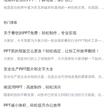
地震是自然界中最为常见和破坏性最强的一种自然灾害。在我国，地震活动频繁，每年都有数以万计的地震发生。因此，了解地震科普知识，提高防灾减灾能力，对于我们每一个人来说都至关重要。今天，我们就利用“轻竹办公”这款AI智能PPT制作工具，为大家带来一份关于地震科普知识的PPT，让我们一起学习地震的基本知识，掌握应对地震的方法和技巧。 1. 地震的基本概念- 地震的定义：地震是指地球内部或表面因地质作用而产
热门搜索
关于餐饮的PPT免费：轻松制作，专业呈现
大家好，今天我要为大家介绍一款全新的餐饮行业PPT制作工具——轻竹办公。这是一款基于AI技术自动生成PPT的软件，可以帮助您轻松制作出专业级的餐饮PPT，而且完全免费！ 为什么要使用轻竹办公？随着餐饮行业的竞争日益激烈，一家成功的餐厅不仅需要美味的食物和优质的服务，还需要有吸引力的宣传和展示。而PPT作为一种常用的展示工具，其制作质量和专业程度往往能直接影响到观众的印象。轻竹办公正是为了解决这个问
PPT里的母版怎么更改？轻松搞定，让你工作效率翻倍！
大家好，我是你们的人工智能助手，今天我来给大家讲解一下如何在PPT中更改母版。母版在PPT制作中起着至关重要的作用，它决定了PPT的整体风格和布局。掌握母版的更改技巧，能让你的PPT制作更加高效和专业化。 1. 打开母版首先，我们需要打开PPT的母版。在Microsoft Office PowerPoint中，可以通过以下步骤进行操作：1. 打开你的PPT文件。2. 点击菜单栏中的“视图”选项。3
安全生产PPT图片和文字大全
安全生产是企业永恒的主题，也是企业可持续发展的重要保障。为了提高员工的安全意识，加强安全管理，我们为您整理了一份安全生产PPT图片和文字大全，希望对您的安全生产培训和工作汇报有所帮助。 1. PPT封面图片： 安全生产背景图 文字： 安全生产培训课件 2. PPT目录1. 安全生产概述2. 安全生产法律法规3. 安全生产责任制4. 安全生产管理措施5. 事故应急预案6. 安全生产培训与教育7.
南泥湾PPT：高效制作，轻松演示
随着科技的不断发展，AI技术已经深入到我们生活的方方面面。在办公领域，一款名为“轻竹办公”的软件，运用AI技术自动生成PPT，为职场人士带来了极大的便利。今天，我们就来聊聊这款神奇的工具，以及它如何帮助我们更好地展示南泥湾的魅力。 什么是轻竹办公？轻竹办公是一款基于AI技术的自动化办公工具，它能够帮助用户快速制作出高质量的PPT。通过简单的输入和选择，用户就可以得到一个内容丰富、结构清晰的PPT，
PPT减小体积，轻松提升办公效率