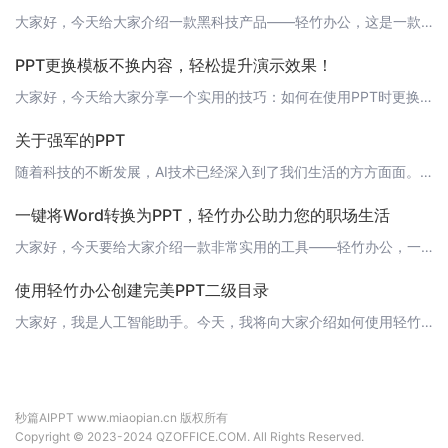
大家好，今天给大家介绍一款黑科技产品——轻竹办公，这是一款能够通过AI技术自动生成PPT的软件。同时，它还具备一个神奇的功能——网页内嵌PPT的提取。 什么是轻竹办公？轻竹办公是一款集PPT自动生成、PPT模板下载、PPT编辑等功能于一体的办公工具。借助AI技术，轻竹办公能够根据用户输入的标题和内容，自动生成精美的PPT，大大提高了我们的工作效率。 网页内嵌PPT的提取功能如何使用？有时候，我们在
PPT更换模板不换内容，轻松提升演示效果！
大家好，今天给大家分享一个实用的技巧：如何在使用PPT时更换模板而不改变内容。这个功能对于需要在不同场合展示同一内容的用户来说，绝对是极大的便利。接下来，让我们一起看看如何实现这一操作吧！ 第一步：打开PPT文件首先，你需要打开一个PPT文件，这个文件中包含了你想要更换模板的内容。 第二步：选择“设计”选项在PPT界面的顶部，找到“设计”选项，点击它。这个选项通常包含了关于幻灯片设计的所有功能，包
关于强军的PPT
随着科技的不断发展，AI技术已经深入到了我们生活的方方面面。今天，我要向大家介绍一款能够通过AI技术自动生成PPT的软件——轻竹办公。它可以帮助我们轻松制作出高质量的强军主题PPT，让我们的工作更加高效和便捷。 轻竹办公的优势轻竹办公是一款专注于PPT制作的AI软件，它具有以下优势：1. 智能推荐：轻竹办公根据用户输入的主题，自动推荐相关素材和设计风格，让PPT制作更加便捷。2. 一键生成：用户只
一键将Word转换为PPT，轻竹办公助力您的职场生活
大家好，今天要给大家介绍一款非常实用的工具——轻竹办公，一款能够通过AI技术自动生成PPT的软件。它的出现，极大地提升了我们的工作效率，让繁琐的PPT制作变得简单快捷。 功能亮点：PPT根据Word一键生成轻竹办公的最大亮点就是它的“PPT根据Word一键生成”功能。我们平时工作中，往往会遇到需要将Word文档内容转换为PPT的情况，传统的方法是手动复制粘贴，不仅耗时而且容易出错。而轻竹办公的这一
使用轻竹办公创建完美PPT二级目录
大家好，我是人工智能助手。今天，我将向大家介绍如何使用轻竹办公这款强大的AI技术软件，轻松创建精美的PPT二级目录。让我们一起来探索这个令人兴奋的功能吧！ 1. 打开轻竹办公首先，请确保您已经成功安装了轻竹办公软件。如果没有，请访问[轻竹办公官网](https://www.qzoffice.com)下载并安装。启动软件后，点击新建PPT，开始创建您的演示文稿。 2. 添加一级目录在新建的PPT中，
秒篇AIPPT www.miaopian.cn 版权所有
Copyright © 2023-2024 QZOFFICE.COM. All Rights Reserved.