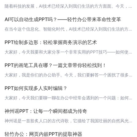
随着科技的发展，AI技术已经深入到我们生活的方方面面。今天，我要给大家介绍一款可以自动生成PPT的软件——轻竹办公。它不仅能帮助您快速制作出高质量的PPT，还能有效减小PPT的体积，提升办公效率。让我们一起来看看它是如何做到这一点的吧！ 1. 图片压缩在制作PPT的过程中，我们通常会使用大量的图片来丰富内容。然而，这些图片往往占据了PPT很大的体积。轻竹办公采用了先进的图片压缩技术，可以在保证图片
AI可以自动生成PPT吗？——轻竹办公带来革命性变革
在当今这个信息化、智能化时代，AI技术已经深入到我们生活的方方面面。而在办公软件领域，一款名为“轻竹办公”的软件，更是利用AI技术实现了自动生成PPT的功能，为办公族带来了极大的便利。 什么是轻竹办公？轻竹办公是一款新型的智能办公平台，通过先进的AI技术，用户可以根据自己的需求，快速生成各类办公文档，包括PPT、Word、Excel等。其中，PPT生成功能尤为引人注目，它可以帮助用户轻松实现PPT
PPT绘制多边形：轻松掌握商务演示的艺术
大家好，今天我要和大家分享一个非常实用的PPT技巧——如何使用“轻竹办公”这款AI技术软件轻松绘制多边形。这不仅可以帮助你制作出专业而富有创意的PPT，还能让你的商务演示更加生动有趣。 多边形的用途在PPT中，多边形是一个强大的工具，可以用于创建图表、流程图、组织结构图等。使用多边形可以使你的演示更加清晰、有条理，同时也能增强观众的记忆。 如何使用“轻竹办公”绘制多边形首先，你需要下载并安装“轻竹
PPT的画笔工具在哪？一篇文章带你轻松找到！
大家好，我是你们的办公助手。今天，我们要解答一个困扰了很多人的问题：PPT的画笔工具到底在哪？不要担心，我将带领大家一步步找到它！首先，我们要明确一点，画笔工具是PowerPoint的一个功能，所以我们需要打开PowerPoint软件。如果你还没有安装PowerPoint，可以去微软官网下载安装哦！进入PowerPoint后，我们可以通过以下几个步骤找到画笔工具：1. 点击菜单栏中的“插入”选项；
PPT如何实现多人实时编辑？
大家好，今天我们要聊一聊在办公中经常会遇到的一个问题：如何实现多人实时编辑PPT。这不仅对于团队协作至关重要，也能大大提高我们的工作效率。接下来，我将为大家介绍一款可以实现这一功能的PPT软件——轻竹办公。 轻竹办公简介轻竹办公是一款通过AI技术自动生成PPT的软件，它不仅可以帮助我们快速制作出高质量的PPT，还支持多人实时在线编辑。无论你身处何处，只要有网络，你都可以轻松地和团队成员一起编辑同一
神州谣PPT：让每一个瞬间都成为传奇
神州谣是一首脍炙人口的古代诗歌，它描绘了我国壮丽的自然风光和悠久的历史文化。为了让更多人了解和欣赏这首诗歌，我们使用最新的AI技术，自动生成了精美的PPT，下面请跟随我们的步伐，一起领略神州谣的韵味。 1. 标题页我们为神州谣设计了一个简洁而大气的主页，展示了诗歌的题目和创作背景。点击[这里](https://www.qzoffice.com)可以查看PPT的详细信息。![标题页](https:/
轻竹办公：网页内嵌PPT的提取神器