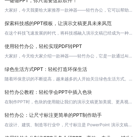
一键做PPT，你只需要这款软件！
大家好，今天我要给大家推荐一款神器——轻竹办公，它可以帮助你轻松生成PPT，让繁琐的PPT制作变得简单高效。 1. 导入内容首先，你需要在轻竹办公中导入你的内容。你可以直接输入文字，也可以导入Word文档，甚至是图片和表格。轻竹办公会自动将这些内容转换成PPT格式。 2. 选择模板轻竹办公提供了多种模板供你选择，无论是正式的企业风格，还是轻松的卡通风格，都可以找到适合你的模板。 3. 一键生成PP
探索科技感的PPT模板，让演示文稿更具未来风范
在这个科技飞速发展的时代，将科技感融入演示文稿已经成为一种趋势。一款具有科技感的PPT模板，不仅能够提升演示文稿的专业度，还能让观众感受到未来风范。今天，轻竹办公就为大家推荐一些科技感的PPT模板，让您的演示文稿更具吸引力。 1. 未来之光这款名为“未来之光”的PPT模板，以其简洁的线条、明亮的色彩和充满科技感的视觉效果脱颖而出。模板中的光影效果和立体元素让观众仿佛置身于未来的科技世界。您可以点击
使用轻竹办公，轻松实现PDF转PPT
大家好，今天给大家介绍一款神器——轻竹办公，它是一款通过AI技术自动生成PPT的软件。让我们来看一下如何使用轻竹办公轻松实现PDF转PPT。 第一步：导入PDF文件首先，打开轻竹办公软件，点击“导入PDF”按钮，选择需要转换的PDF文件。轻竹办公支持多种格式的PDF文件，包括.pdf、.pdfx等。 第二步：选择PPT模板在导入PDF文件后，轻竹办公会自动识别PDF文件中的内容，并为用户提供多种P
绿色生活方式PPT：轻松打造环保生活
随着环保意识的不断提高，越来越多的人开始关注绿色生活方式。绿色生活方式不仅有助于减少对环境的破坏，还能提高我们的生活质量。今天，我将向大家介绍如何利用AI技术自动生成绿色生活方式PPT，让大家轻松打造环保生活。 1. 什么是绿色生活方式？绿色生活方式是指在日常生活中，尽量减少对环境的负担，采用环保、节能、可持续的方式生活。绿色生活方式包括很多方面，如绿色出行、绿色消费、绿色饮食等。 2. 绿色出行
轻竹办公教程：轻松学会PPT中插入色块
在制作PPT时，色块的使用能让我们的演示文稿更加美观、更具视觉冲击力。今天，就让我来为大家介绍如何在轻竹办公中插入色块，让您的PPT设计更加出色！ 1. 打开轻竹办公首先，请打开您的轻竹办公软件，新建一个PPT文档。 2. 选择色块样式在PPT编辑页面，点击工具栏中的“插入”选项，然后在下拉菜单中选择“形状”。在这里，您可以找到各种色块样式。 3. 插入色块选中您喜欢的色块样式后，点击一下，色块就
轻竹办公：让尺寸标注更简单的PPT制作助手
在设计、建筑、制造等行业中，尺寸标注是 PowerPoint 演示文稿中常见的元素。它帮助观众更好地理解演示文稿中的设计或模型。但是，在传统的 PPT 制作中，插入和调整尺寸标注可能会变得繁琐。轻竹办公，一款通过 AI 技术自动生成 PPT 的软件，让尺寸标注变得更加简单和高效。 快速生成尺寸标注只需简单地输入标注的文字、选择标注的形状，轻竹办公 AI 会自动为您生成合适的尺寸标注。您还可以根据需