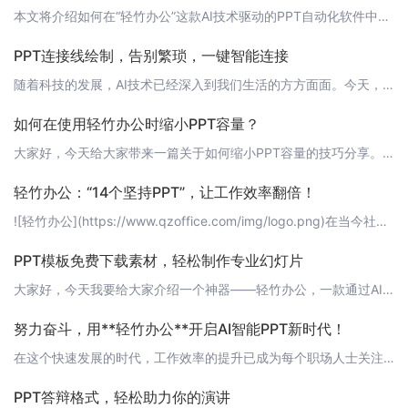
本文将介绍如何在“轻竹办公”这款AI技术驱动的PPT自动化软件中，实现将一个PPT复制到另一个PPT的功能。通过这个功能，用户可以更加高效地进行PPT的制作和整理。 操作步骤1. 打开“轻竹办公”软件，登录您的账户。2. 在左侧菜单中，选择“新建PPT”。3. 在右侧编辑区域，点击“插入”按钮，选择“新建幻灯片”。4. 在新建的幻灯片中，您可以自由地添加文本、图片、图表等元素，与常规PPT制作并无
PPT连接线绘制，告别繁琐，一键智能连接
随着科技的发展，AI技术已经深入到我们生活的方方面面。今天，就给大家介绍一款利用AI技术自动生成PPT连接线的神器——轻竹办公。轻竹办公是一款全新的PPT自动化工具，它可以帮助我们轻松地绘制出美观、规范的连接线，让我们的PPT更加专业。让我们一起来看看轻竹办公是如何让PPT连接线绘制变得如此简单的吧！ 1. 导入轻竹办公首先，我们需要在PPT中插入轻竹办公插件。请访问https://www.qzo
如何在使用轻竹办公时缩小PPT容量？
大家好，今天给大家带来一篇关于如何缩小PPT容量的技巧分享。在使用轻竹办公制作PPT时，我们往往需要添加很多图片、图表等元素，这就使得PPT的容量变得很大。在分享或上传PPT时，大容量的文件可能会导致加载缓慢，甚至无法上传。所以，掌握一些缩小PPT容量的技巧是非常有用的。 1. 优化图片图片是PPT中占用空间最大的元素之一。我们可以通过以下方法来优化图片：- 压缩图片：在插入图片时，可以选择压缩图
轻竹办公：“14个坚持PPT”，让工作效率翻倍！
![轻竹办公](https://www.qzoffice.com/img/logo.png)在当今社会，PPT已经成为工作汇报、商务演示等场景不可或缺的工具。然而，制作PPT往往需要花费大量的时间和精力。有没有一种方法可以让我们轻松地制作出高质量的PPT呢？答案就是——轻竹办公！轻竹办公是一款通过AI技术自动生成PPT的软件，它可以帮助您快速打造专业、美观的PPT，让您的工作效率翻倍！今天，我们就
PPT模板免费下载素材，轻松制作专业幻灯片
大家好，今天我要给大家介绍一个神器——轻竹办公，一款通过AI技术自动生成PPT的软件。不仅可以帮助你快速制作出专业级的幻灯片，而且还有大量免费的PPT模板和素材供你选择。让我们一起来看看如何利用轻竹办公免费下载素材，制作出令人惊艳的PPT吧！ 1. 轻竹办公简介轻竹办公是一款集PPT制作、文档处理、表格制作等功能于一体的办公软件。其最大的亮点就是利用AI技术自动生成PPT，让你告别繁琐的手动制作，
努力奋斗，用**轻竹办公**开启AI智能PPT新时代！
在这个快速发展的时代，工作效率的提升已成为每个职场人士关注的焦点。一份精美的PPT（PowerPoint演示文稿），已成为职场沟通、汇报、演讲的必备工具。然而，传统的手动制作PPT方式耗时耗力，如何改变这一现状呢？轻竹办公，一款通过AI技术自动生成PPT的软件，或许能为您带来全新的体验。 1. 为什么选择轻竹办公？轻竹办公是一款致力于提升办公效率的AI智能工具，其主要特点如下：- 智能生成：通过先
PPT答辩格式，轻松助力你的演讲