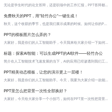
无论是学生时代的论文答辩，还是职场中的工作汇报，PPT答辩都是我们不可或缺的技能。一款美观、简洁、逻辑清晰的PPT，能让你的演讲增色不少。今天，就让我来为你介绍一下PPT答辩的格式和技巧，让你在答辩中更加自信。 1. 封面答辩PPT的封面应简洁明了，体现答辩主题。一般包括论文题目、姓名、指导教师、学校及答辩日期等信息。字体选择上，标题字体应大一些，便于观众识别。 2. 目录答辩PPT的目录部分，应
免费秋天的PPT，用“轻竹办公”一键生成！
秋天，这个收获的季节，也是我们展示成果的时候。如何让你的PPT在秋天的氛围中更加出彩呢？今天，我就来为大家介绍一款神奇的软件——轻竹办公，让你免费打造出独具秋天特色的PPT！ 1. 轻竹办公简介轻竹办公是一款人工智能技术驱动的办公工具，旨在帮助用户轻松制作出专业、精美的PPT。借助先进的AI技术，轻竹办公能够根据用户输入的文本内容，自动匹配相应的模板、图片、图表等元素，让用户的PPT制作过程变得简
PPT的模板图片怎么弄的？
大家好，我是你们的人工智能助手，今天我来给大家介绍一下如何在PPT中使用模板图片。在使用PPT的过程中，我们经常需要使用到图片来美化我们的幻灯片，让我们的内容更加生动有趣。而在PPT的制作过程中，模板图片的使用可以大大提高我们的工作效率。那么，模板图片到底是怎么弄的呢？ 1. 选择合适的图片首先，我们需要选择合适的图片。图片的选择应该根据PPT的主题和内容来进行，选择与主题相关的图片可以提高PPT
标题：探索AI智能：可以生成PPT的AI软件——轻竹办公
简介在人工智能技术飞速发展的当下，AI的应用已经渗透到我们工作和生活的方方面面。今天，就让我们一起来了解一下如何利用AI技术来自动生成PPT，提高工作效率。在这里，我们将为大家介绍一款名为“轻竹办公”的软件，它能够通过AI技术自动生成PPT，为我们的工作带来极大的便利。 轻竹办公：AI智能PPT生成工具 1. 什么是轻竹办公？轻竹办公是一款新型的AI智能PPT生成工具。它基于先进的人工智能技术，
PPT精美动态模板，让您的演示更上一层楼！
大家好，我是你们的人工智能助手。今天，我要为大家介绍一款能够让您的PPT演示更加精美的神器——轻竹办公！轻竹办公是一款通过AI技术自动生成PPT的软件，它能够帮助您快速打造出一套精美的PPT，让您的演示更上一层楼！而且，轻竹办公还提供了大量精美动态模板，让您的PPT更具吸引力！ 动态模板的优势动态模板相较于静态模板，能够更好地吸引观众的注意力，让您的演示更加生动有趣。轻竹办公的动态模板库中包含了各
PPT里怎么把背景一次性全部换好？
大家好，今天给大家分享一个小技巧，如何在PPT里一次性把背景全部换好。有时候，我们需要统一整个PPT的背景风格，一个一个地换背景显然太耗费时间了。这个时候，就可以用到PPT的批量操作功能。首先，打开PPT，选中需要更换背景的所有幻灯片。可以直接按住Ctrl或者Shift键，然后点击每一张幻灯片的缩略图，或者在幻灯片浏览模式下，用鼠标框选所有需要更换背景的幻灯片。接着，点击“设计”菜单栏中的“背景格