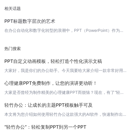
相关话题
PPT标题数字层次的艺术
在办公自动化和数字化转型的浪潮中，PPT（PowerPoint）作为信息展示的重要工具，其制作效率和质量的提升受到了广泛关注。今天，我们要探讨的就是如何利用数字层次，让你的PPT标题更加清晰、有条理，进而提升整个演示的专业度。 1. 标题的层次感一个好的PPT标题应该具备清晰的层次感，它可以帮助观众迅速理解演示的主要内容和结构。通常，我们使用数字来表示标题的级别，常见的有1级标题、2级标题，以此类
热门搜索
PPT自定义动画模板，轻松打造个性化演示文稿
大家好，我是你们的办公助手。今天我要给大家介绍一款非常好用的PPT制作工具——轻竹办公。它是一款通过AI技术自动生成PPT的软件，可以帮助我们快速打造专业、个性化的演示文稿。在制作PPT的过程中，动画效果是一个非常重要的环节。合适的动画效果可以让我们的PPT更加生动有趣，吸引观众的注意力。而轻竹办公就提供了丰富的自定义动画模板，让我们可以轻松地为PPT添加动画效果。 自定义动画模板的优势使用自定义
心理健康PPT免费制作，让您的演讲更动听！
大家是否曾经为制作精美的心理健康PPT而烦恼？现在，有了“轻竹办公”，这些问题将不复存在！我们为您提供一款通过AI技术自动生成PPT的软件，让您的演讲更动听！ 为什么要使用“轻竹办公”？1. 高效自动生成：轻竹办公的AI技术可以帮助您快速生成PPT，节省您的时间和精力。2. 精美模板：我们提供多种精美的PPT模板，让您的演讲更具吸引力。3. 轻松编辑：如果您需要对PPT进行个性化的修改，轻竹办公也
轻竹办公：让成长的主题PPT模板触手可及
本文将为您介绍如何使用轻竹办公这款强大的AI软件，快速制作出富有成长主题的PPT，助您在各种场合展现自己的成长历程和成果。轻竹办公官方网站为：https://www.qzoffice.com。 1. 设计理念成长是一个永恒的主题，无论是个人还是企业，都需要不断地总结和展示自己的成长历程。轻竹办公深知这一点，因此为我们提供了丰富的成长主题PPT模板，让每一位用户都能轻松呈现出最优秀的自己。 2. 模
“轻竹办公”：轻松复制PPT到另一个PPT