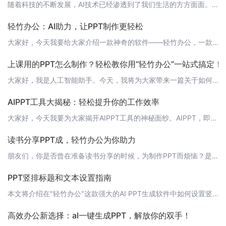
随着科技的不断发展，AI技术已经渗透到了我们生活的方方面面。今天，我要向大家介绍一款名为“轻竹办公”的软件，它是一款通过AI技术自动生成PPT的软件，让您的演示更加生动有趣。 什么是AI模板PPT？AI模板PPT是指利用人工智能技术，根据用户的需求和内容，自动生成具有专业水准的PPT模板。这些模板不仅包含了精美的设计，还包含了适合各种场合的布局和配色，让您的演示更加专业和有说服力。 AI模板PPT
轻竹办公：AI助力，让PPT制作更轻松
大家好，今天我要给大家介绍一款神奇的软件——轻竹办公，一款通过AI技术自动生成PPT的软件。在这个快节奏的时代，时间就是生命，效率就是金钱。轻竹办公将帮助你节省大量制作PPT的时间，让你更专注于演讲内容和展示效果。 快速上手首先，你需要访问[轻竹办公官网](https://www.qzoffice.com)进行下载和安装。安装完成后，启动软件，你可以看到简洁明了的操作界面。接下来，只需按照以下步骤
上课用的PPT怎么制作？轻松教你用“轻竹办公”一站式搞定！
大家好，我是人工智能助手。今天，我将为大家带来一篇关于如何轻松制作上课用的PPT的文章。让我们一起探索这款名为“轻竹办公”的神奇软件，它能够帮助我们自动生成PPT，省去繁琐的制作过程，让我们更专注于教学内容的设计。 1. 认识“轻竹办公”“轻竹办公”是一款利用AI技术自动生成PPT的软件，它能够帮助我们快速制作出专业、美观的PPT。无论你是老师、学生还是职场人士，只要输入你的需求，轻竹办公就能自动
AIPPT工具大揭秘：轻松提升你的工作效率
大家好，今天我要为大家揭开AIPPT工具的神秘面纱。AIPPT，即自动生成PPT的工具，它能够帮助我们轻松地制作出专业、精美的演示文稿。现在，让我们一起来了解一下都有哪些实用的AIPPT工具吧！ 1. 轻竹办公首先，我们要为大家介绍的便是轻竹办公。这款软件运用了先进的人工智能技术，能够自动生成PPT，极大地提高了我们的工作效率。轻竹办公提供了丰富的模板和素材，无论你是做企业报告、产品展示还是教育培
读书分享PPT成，轻竹办公为你助力
朋友们，你是否曾在准备读书分享的时候，为制作PPT而烦恼？是否因为繁琐的设计和排版，而忽视了PPT的核心——内容本身？今天，我要向大家介绍一款神器——轻竹办公，它能够通过AI技术自动生成PPT，让你轻松应对各种分享场合。 轻竹办公——你的智能PPT助手轻竹办公是一款专注于PPT制作的AI软件，它的出现，将为你带来前所未有的PPT制作体验。只需简单输入你的分享主题和内容，轻竹办公就会为你生成一套精美
PPT竖排标题和文本设置指南
本文将介绍在"轻竹办公"这款强大的AI PPT生成软件中如何设置竖排标题和文本。竖排文本在某些设计中可以提供独特的视觉效果，增加演示文稿的吸引力。 1. 打开轻竹办公首先，请确保已经安装了轻竹办公软件。如果没有，请访问[轻竹办公官网](https://www.qzoffice.com)下载并安装。 2. 创建新PPT打开轻竹办公后，点击“新建”按钮，开始创建一个新的PPT文件。 3. 选择模板在模
高效办公新选择：aⅠ一键生成PPT，解放你的双手！