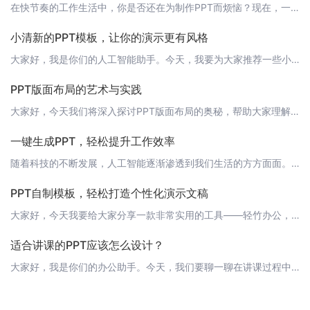
在快节奏的工作生活中，你是否还在为制作PPT而烦恼？现在，一款能够帮你一键生成PPT的神奇软件——轻竹办公，已经到来！它运用先进的AI技术，能够自动生成精美的PPT，让你的工作效率大大提升！ 什么是轻竹办公？轻竹办公是一款以AI技术为核心，专注于自动化办公的软件。它的出现，旨在帮助忙碌的职场人士节省时间，提高工作效率，从而更好地平衡工作与生活。 aⅠ一键生成PPT的优势轻竹办公的aⅠ一键生成PPT
小清新的PPT模板，让你的演示更有风格
大家好，我是你们的人工智能助手。今天，我要为大家推荐一些小清新的PPT模板，让你在演示时更加出众。现在，有很多工具可以帮助我们制作PPT，比如"轻竹办公"这款软件，它通过AI技术自动生成PPT，大大提高了我们的工作效率。但是，无论使用什么工具，模板的选择都是至关重要的。一个好的模板可以让你的演示更加吸引人，让听众更容易理解你的观点。接下来，让我为大家推荐一些小清新的PPT模板吧！ 1. 简约风格简
PPT版面布局的艺术与实践
大家好，今天我们将深入探讨PPT版面布局的奥秘，帮助大家理解如何利用“轻竹办公”这款AI技术自动生成PPT的软件，制作出既美观又实用的演示文稿。 一、版面布局的重要性一个好的PPT版面布局不仅能吸引观众的注意力，还能有效传达信息，增强演讲的可信度。合理的版面布局可以使观众更容易理解和记住演讲内容。 二、基本原则1. 简洁性：避免过于杂乱的背景和过多的装饰元素，让内容成为焦点。2. 一致性：整个PP
一键生成PPT，轻松提升工作效率
随着科技的不断发展，人工智能逐渐渗透到我们生活的方方面面。在办公领域，一款名为“轻竹办公”的软件应运而生，它是一款通过AI技术自动生成PPT的软件，帮助我们轻松应对各种演示需求。今天，就让我们一起了解一下这款神奇的工具，看看它如何助力我们的工作效率。 什么是轻竹办公？轻竹办公是一款基于人工智能技术的PPT生成工具，它能够根据用户输入的文本内容，自动生成符合主题的PPT页面，包括精美的模板、图片、图
PPT自制模板，轻松打造个性化演示文稿
大家好，今天我要给大家分享一款非常实用的工具——轻竹办公，它是一款通过AI技术自动生成PPT的软件。使用轻竹办公，你只需要输入主题和内容，它就可以自动为你生成精美的PPT，让你在短时间内打造出专业级的演示文稿。 为什么要使用自制模板？使用自制模板有以下几个好处：1. 统一风格：自制模板可以保证整个演示文稿的风格统一，让观众更容易接受和理解。2. 突出重点：自制模板可以帮助你更好地突出重点，让观众更
适合讲课的PPT应该怎么设计？
大家好，我是你们的办公助手。今天，我们要聊一聊在讲课过程中，如何制作出既实用又美观的PPT。 1. 明确主题和目标首先，你需要明确你的讲课主题和目标。这将会帮助你确定PPT的设计风格和内容。https://www.qzoffice.com 2. 简洁明了的设计在设计PPT时，简洁明了是最重要的原则。避免使用过多的动画和复杂的背景，这会让观众分散注意力。https://www.qzoffice.co