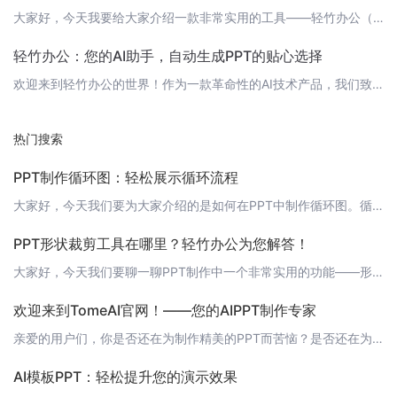
大家好，今天我要给大家介绍一款非常实用的工具——轻竹办公（https://www.qzoffice.com），它是一款通过AI技术自动生成PPT的软件。在这个平台上，你可以轻松地制作出一人一页的PPT自我介绍，让你的个人风采得到更好的展示。 为什么要使用一人一页PPT自我介绍？在职场、学校或者各种社交场合，自我介绍是必不可少的。而一人一页PPT自我介绍不仅能让你的介绍更加生动有趣，还能让你在短时间
轻竹办公：您的AI助手，自动生成PPT的贴心选择
欢迎来到轻竹办公的世界！作为一款革命性的AI技术产品，我们致力于帮助您轻松应对演示文稿的制作挑战。在这篇文章中，我们将为您介绍轻竹办公的核心功能和优势，让您了解为何我们已成为众多用户的信赖之选。 什么是轻竹办公？轻竹办公是一款基于AI技术的自动生成PPT软件，旨在为用户提供高效、便捷的演示文稿制作体验。通过智能化模板、一键替换功能和丰富的素材库，我们帮助用户快速搭建专业级的PPT，让演示更加精彩。
热门搜索
PPT制作循环图：轻松展示循环流程
大家好，今天我们要为大家介绍的是如何在PPT中制作循环图。循环图是一种非常直观的展示流程的方式，能够让观众一目了然地了解整个流程的运行状况。而借助“轻竹办公”这款AI技术自动生成PPT的软件，我们更是可以轻松实现循环图的制作。接下来，就让我来为大家详细讲解一下如何制作循环图吧。 1. 打开“轻竹办公”首先，我们需要打开“轻竹办公”这款软件。如果没有安装，可以点击链接https://www.qzof
PPT形状裁剪工具在哪里？轻竹办公为您解答！
大家好，今天我们要聊一聊PPT制作中一个非常实用的功能——形状裁剪工具。你知道如何在轻竹办公中找到这个工具吗？接下来，就让我来为您详细介绍吧！ 1. 打开轻竹办公首先，请确保您已经安装了轻竹办公软件，并成功登录。然后，打开一个新的PPT文档，或者打开一个已有的PPT文档进行编辑。 2. 插入形状在PPT页面中，点击“插入”菜单，选择“形状”选项。在这里，您可以找到各种各样的形状，如矩形、圆形、三角
欢迎来到TomeAI官网！——您的AIPPT制作专家
亲爱的用户们，你是否还在为制作精美的PPT而苦恼？是否还在为找不到合适的模板而头疼？今天，我要向大家介绍一款全新的AI技术自动生成PPT的软件——TomeAI。让我们一起走进TomeAI的世界，领略它的无限魅力！ 关于TomeAITomeAI是一款基于人工智能技术的PPT自动生成工具，它集成了强大的AI算法，能够根据用户输入的文本内容自动生成符合主题的PPT页面，包括精美的图片、图表、动画等元素。
AI模板PPT：轻松提升您的演示效果