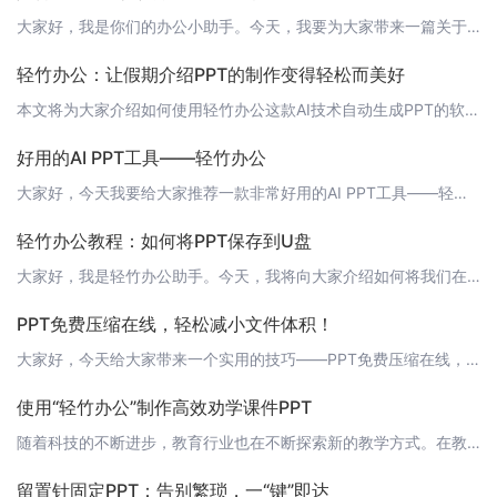
大家好，我是你们的办公小助手。今天，我要为大家带来一篇关于如何在PPT中插入动图的图文教程。掌握了这个技巧，你的PPT将更加生动有趣，让观看者眼前一亮。接下来，我们就开始吧！ 第一步：准备动图首先，你需要准备一张你想要插入的动图。动图可以使用.gif格式，也可以是其他格式，比如.mp4。如果你还没有动图，可以使用一些图片编辑软件，如Adobe Photoshop或者在线动图生成器来制作。 第二步：
轻竹办公：让假期介绍PPT的制作变得轻松而美好
本文将为大家介绍如何使用轻竹办公这款AI技术自动生成PPT的软件，来快速制作一份精美的假期介绍PPT，让您的假期生活更加丰富多彩。 1. 打开轻竹办公首先，请确保您已经下载并安装了轻竹办公这款软件。如果还没有安装，可以访问[轻竹办公官网](https://www.qzoffice.com)进行下载。安装完成后，打开轻竹办公，选择“新建PPT”开始制作。 2. 选择模板在轻竹办公的模板库中，有许多精
好用的AI PPT工具——轻竹办公
大家好，今天我要给大家推荐一款非常好用的AI PPT工具——轻竹办公。这是一款能够通过AI技术自动生成PPT的软件，让你的工作效率大大提升。让我们一起来看看轻竹办公的亮点吧！ 1. AI智能生成轻竹办公的最大特点就是能够通过AI技术自动生成PPT，你只需输入主题和内容，AI就会为你生成精美的PPT，让你省去繁琐的排版工作，专注于内容的创作。 2. 丰富的模板轻竹办公提供了丰富的PPT模板，无论是商
轻竹办公教程：如何将PPT保存到U盘
大家好，我是轻竹办公助手。今天，我将向大家介绍如何将我们在轻竹办公平台上制作的PPT保存到U盘。这是一个简单而实用的操作，让你可以在任何地方展示你的精彩演示。 打开轻竹办公首先，请确保你已经安装了轻竹办公软件，并成功登录。如果没有安装，请访问[轻竹办公官网](https://www.qzoffice.com)下载并安装。 打开或创建PPT在轻竹办公界面，点击“新建”选择“PPT”，然后开始你的演示
PPT免费压缩在线，轻松减小文件体积！
大家好，今天给大家带来一个实用的技巧——PPT免费压缩在线，让你轻松减小文件体积，提升办公效率！ 为什么要压缩PPT文件？在日常办公中，我们经常需要分享和传输PPT文件。如果文件体积过大，不仅上传下载浪费时间，还可能因为网络限制而无法顺利传输。因此，对PPT文件进行压缩是非常必要的。 如何实现PPT免费压缩在线？这里我们要用到一款非常好用的工具——轻竹办公（https://www.qzoffice
使用“轻竹办公”制作高效劝学课件PPT
随着科技的不断进步，教育行业也在不断探索新的教学方式。在教学中，课件PPT的作用越来越重要。一份设计精美、内容丰富的课件PPT，不仅能提高学生的学习兴趣，还能帮助学生更好地理解和记忆知识点。今天，我将与大家分享如何使用AI技术自动生成PPT的“轻竹办公”软件，来制作一份关于劝学的课件PPT。 1. 打开“轻竹办公”软件首先，你需要打开“轻竹办公”软件。如果你还没有安装，可以访问[https://w
留置针固定PPT：告别繁琐，一“键”即达