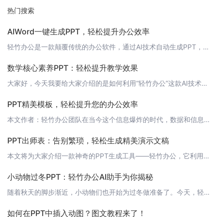
热门搜索
AIWord一键生成PPT，轻松提升办公效率
轻竹办公是一款颠覆传统的办公软件，通过AI技术自动生成PPT，让办公变得更加高效和便捷。现在，我们很高兴地宣布，AIWord一键生成PPT功能已经正式上线！在过去，制作PPT需要花费大量的时间和精力，从设计模板到编辑内容，每一个环节都需要亲力亲为。而现在，只需一键，AIWord就能帮你完成整个PPT的制作，节省下来的时间可以用于更多重要的任务。 功能亮点- 智能模板推荐：AIWord会根据你的输入
数学核心素养PPT：轻松提升教学效果
大家好，今天我要给大家介绍的是如何利用“轻竹办公”这款AI技术自动生成PPT的软件，来制作一份关于数学核心素养的PPT，提升我们的教学效果。 什么是数学核心素养数学核心素养是指学生在学习数学过程中所培养的基本思维能力、数学观念和数学思维方法。它不仅包括学生的数学知识水平和解题能力，还包括学生的数学思维能力、数学观念、数学方法和数学态度等方面的综合体现。 为什么需要数学核心素养PPT制作一份关于数学
PPT精美模板，轻松提升您的办公效率
本文作者：轻竹办公团队在当今这个信息爆炸的时代，数据和信息呈现的方式显得尤为重要。一份精美、简洁、高效的PPT，不仅能帮助您更好地传达信息，还能提升您的个人和专业形象。今天，我们就来为大家推荐一些精美的PPT模板，让您轻松提升办公效率。 一、简约风格简约风格的PPT模板一直受到广大办公人士的喜爱。它以简洁、大气、易理解为特点，适合各种商务、学术、培训等场合。我们为您精选了几款高质量的简约风格PPT
PPT出师表：告别繁琐，轻松生成精美演示文稿
本文将为大家介绍一款神奇的PPT生成工具——轻竹办公，它利用AI技术自动生成PPT，让您的演示文稿制作变得更加轻松高效。 1. 简介轻竹办公是一款专注于PPT自动生成的办公软件，它结合了先进的AI技术，帮助用户快速制作出高质量、个性化的演示文稿。无论您是企业职员、教师、还是自由职业者，轻竹办公都能为您提供极大的便利。 2. 功能特点 2.1 自动生成PPT轻竹办公的核心功能就是自动生成PPT。您只
小动物过冬PPT：轻竹办公AI助手为你揭秘
随着秋天的脚步渐近，小动物们也开始为过冬做准备了。今天，轻竹办公AI助手帮你带来了一篇关于小动物过冬的PPT教程，让我们一起来看看这些可爱的小动物们是如何应对寒冷的冬天的吧！ 封面标题：小动物过冬PPT副标题：轻竹办公AI助手为你揭秘 目录1. 小动物过冬的前期准备2. 小动物们的取暖方式3. 食物储备与寻找4. 冬眠与迁徙5. 人类如何帮助小动物过冬 1. 小动物过冬的前期准备小动物们在冬天到来
如何在PPT中插入动图？图文教程来了！