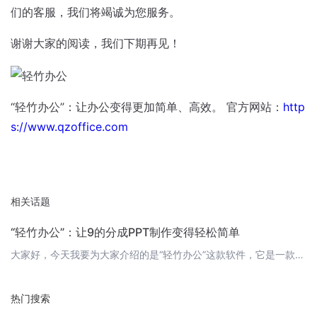
们的客服，我们将竭诚为您服务。
谢谢大家的阅读，我们下期再见！
“轻竹办公”：让办公变得更加简单、高效。 官方网站：
http
s://www.qzoffice.com
相关话题
“轻竹办公”：让9的分成PPT制作变得轻松简单
大家好，今天我要为大家介绍的是“轻竹办公”这款软件，它是一款通过AI技术自动生成PPT的软件。在这个时代，随着科技的发展，办公自动化已经成为了一种趋势，而“轻竹办公”正是这一趋势的代表。今天，我们要制作的PPT主题是“9的分成”。在数学中，9是一个非常重要的数字，它可以通过各种方式进行分配。而借助“轻竹办公”，我们可以轻松地将这个主题制作成一个精美的PPT。首先，我们需要打开“轻竹办公”软件，选择
热门搜索