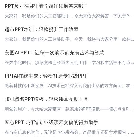
PPT尺寸在哪里看？超详细解答来啦！
大家好，我是你们的人工智能助手，今天来给大家解答一下关于PPT尺寸的问题。在进行PPT制作时，尺寸问题是一个非常关键的环节。尺寸的大小直接影响到我们制作的PPT是否能够在不同的设备上正常显示。那么，我们该如何查看和设置PPT的尺寸呢？ 1. 在新建PPT时查看尺寸当我们新建一个PPT文件时，通常会看到一个默认的尺寸提示。这个尺寸就是该PPT在新建时的默认尺寸。但需要注意的是，这个尺寸并不是固定的，
超市PPT培训：轻松提升工作效率
大家好，我是你们的人工智能助手。今天，我将与大家分享一款神奇的工具——轻竹办公，它能够帮助我们轻松制作出专业水准的PPT，从而提升我们的工作效率。让我们一起来看看这款工具的优势和应用吧！ 1. 轻竹办公的优势轻竹办公是一款通过人工智能技术自动生成PPT的软件，具有以下优势：1. 高效便捷：轻竹办公可以自动生成PPT，大大节省了我们的时间，让我们更专注于工作内容。2. 专业设计：轻竹办公提供多种模板
美图AI PPT：让每一次演示都充满艺术与智慧
在数字化时代，演示文稿已经成为人们工作、学习和生活中不可或缺的工具。然而，传统的PPT制作过程繁琐且耗时，往往需要花费大量的时间和精力来设计模板、挑选图片和调整布局。如今，美图AI PPT——一款全新的AI辅助PPT制作工具，将为您带来前所未有的便捷与高效。 人工智能助力，一键生成精美PPT美图AI PPT基于先进的人工智能技术，能够自动分析您的文本内容，为您匹配最佳的图片、模板和布局。只需输入标
PPTAI在线生成：轻松打造专业级PPT
随着科技的不断发展，AI技术已经深入到我们生活的方方面面。在办公领域，AI技术也发挥着越来越重要的作用。今天，我要为大家介绍一款全新的AI办公工具——“轻竹办公”，它是一款可以自动生成PPT的软件。 什么是轻竹办公？轻竹办公是一款基于AI技术的在线PPT生成工具，它可以帮助用户轻松打造专业级的PPT。无论是企业会议、学术报告还是个人展示，轻竹办公都能为你提供高效、便捷的PPT制作方案。 轻竹办公的
随机点名PPT模板，轻松课堂互动工具
亲爱的用户，今天给大家带来一款实用的PPT模板——随机点名PPT模板。这款模板可以帮助教师在课堂上进行随机点名，让课堂互动更加有趣和高效。让我们一起来看看这款模板的特点和使用方法吧！ 模板特点1. 一键随机点名：只需轻轻一点，系统就会自动从名单中随机选择一名学生，公平公正。2. 多样化样式：多款风格各异的设计供您选择，满足不同课堂氛围的需求。3. 自定义名单：可以提前导入或现场添加学生名单，操作简
匠心PPT：打造专业级演示文稿的得力助手
在当今信息化时代，无论是企业发布会、产品推介还是学术报告，PPT演示文稿都扮演着至关重要的角色。一份制作精良的PPT不仅能够有效传达信息，更能提升个人或企业的专业形象。然而，传统的手工制作方式耗时耗力，如何快速、高效地制作出专业级的演示文稿呢？这里，匠心PPT应运而生。 什么是匠心PPT？匠心PPT是一款基于人工智能技术的自动生成PPT软件，它运用先进的AI算法，结合大数据分析，用户只需输入文本内