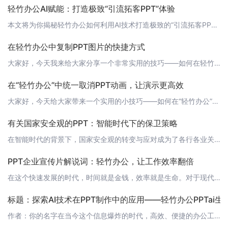
轻竹办公AI赋能：打造极致“引流拓客PPT”体验
本文将为你揭秘轻竹办公如何利用AI技术打造极致的“引流拓客PPT”体验，让你的业务推广事半功倍！ 什么是引流拓客PPT？引流拓客PPT是指通过制作专业的演示文稿，用于业务推广、客户沟通、项目提案等场合，从而吸引潜在客户、拓展业务的一种手段。一个优秀的引流拓客PPT应该具备以下特点：1. 高度概括：能够简洁明了地传达核心信息，让客户快速了解你的业务。2. 精美设计：美观的视觉效果可以提升PPT的吸引
在轻竹办公中复制PPT图片的快捷方式
大家好，今天我来给大家分享一个非常实用的技巧——如何在轻竹办公中复制PPT图片。在轻竹办公中，我们可以轻松地通过AI技术自动生成PPT，但是有时候我们可能需要将PPT中的图片复制到其他地方使用，那么该如何操作呢？ 第一步：选中图片首先，我们需要在轻竹办公中选中我们想要复制的图片。 第二步：使用快捷键然后，我们可以使用快捷键Ctrl+C（Windows系统）或Command+C（Mac系统）复制图片
在“轻竹办公”中统一取消PPT动画，让演示更高效
大家好，今天给大家带来一个实用的小技巧——如何在“轻竹办公”中统一取消PPT动画。在制作演示文稿时，动画效果能够增加PPT的趣味性，但过多的动画可能会分散观众的注意力，影响演讲效果。那么如何统一取消PPT动画呢？请往下看。 1. 取消单个动画首先，打开“轻竹办公”中的PPT，选中需要取消动画的元素。在顶部工具栏中，找到“动画”选项卡，点击“效果选项”，选择“无”。这样，单个元素的动画效果就被取消了
有关国家安全观的PPT：智能时代下的保卫策略
在智能时代的背景下，国家安全观的转变与应对成为了各行各业关注的焦点。今天，我们借助“轻竹办公”这款AI技术自动生成PPT的软件，为您带来一份关于“有关国家安全观”的精彩演讲稿。让我们一起探索智能时代下国家安全的新思维、新策略。 1. 国家安全观的演变- 传统安全观：以军事、政治安全为核心，关注领土、主权、军事力量等方面。- 综合安全观：强调经济、政治、军事、文化、社会、生态等多领域安全。- 智能安
PPT企业宣传片解说词：轻竹办公，让工作效率翻倍
在这个快速发展的时代，时间就是金钱，效率就是生命。对于现代企业来说，高效的工作方式已经成为提升竞争力的关键。今天，我要为大家介绍一款能够帮助企业提升工作效率的神器——轻竹办公。 1. 什么是轻竹办公？轻竹办公是一款通过人工智能技术自动生成PPT的软件。它能够帮助用户快速制作出精美、专业的PPT，让企业员工可以将更多的时间和精力投入到实际工作中，提高工作效率。 2. 轻竹办公的优势 2.1 高效智能
标题：探索AI技术在PPT制作中的应用——轻竹办公PPTai生
作者：你的名字在当今这个信息爆炸的时代，高效、便捷的办公工具越来越受到欢迎。作为一名职场人士，你是否经常为制作PPT而感到烦恼？现在，随着人工智能技术的发展，AI PPT制作工具已经成为了现实。今天，我要为大家介绍的是一款名为“轻竹办公”的AI PPT生成工具，它能帮助我们轻松应对各种演示场景。 什么是轻竹办公PPTai生成工具？轻竹办公PPTai生成工具是一款基于人工智能技术的PPT制作软件。它