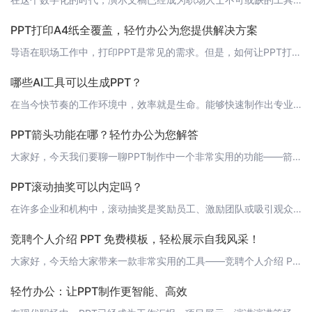
PPT打印A4纸全覆盖，轻竹办公为您提供解决方案
导语在职场工作中，打印PPT是常见的需求。但是，如何让PPT打印在A4纸上实现全覆盖，既能美观又能节约纸张呢？今天，轻竹办公就为大家解决这个问题。 PPT打印A4纸全覆盖的方法 1. 调整PPT页面设置首先，我们需要调整PPT的页面设置。在Microsoft PowerPoint中，点击“文件”菜单，选择“页面设置”，然后在“幻灯片大小”选项中选择“自定义”，将幻灯片的宽度设置为1920px，高
哪些AI工具可以生成PPT？
在当今快节奏的工作环境中，效率就是生命。能够快速制作出专业的幻灯片，对于职场人士来说非常重要。随着人工智能技术的发展，越来越多的AI工具应运而生，帮助我们解决繁琐的PPT制作工作。今天，就让我来为大家介绍几款实用的AI工具，助你轻松生成PPT！ 1. 轻竹办公（QZ Office）想要高效地制作PPT，那么这款国产AI工具——轻竹办公，你一定不能错过。它基于强大的AI技术，能够帮你自动生成PPT，
PPT箭头功能在哪？轻竹办公为您解答
大家好，今天我们要聊一聊PPT制作中一个非常实用的功能——箭头功能。在很多情况下，我们需要在PPT中添加箭头来指示重点或者连接不同的部分，那么在轻竹办公这款AI自动生成PPT的软件中，箭头功能究竟该如何使用呢？ 1. 轻竹办公简介首先，让我们简单了解一下轻竹办公。轻竹办公是一款通过AI技术自动生成PPT的软件，可以帮助用户快速、高效地制作出专业的PPT。无论你是新手还是专业人士，轻竹办公都能为你提
PPT滚动抽奖可以内定吗？
在许多企业和机构中，滚动抽奖是奖励员工、激励团队或吸引观众参与活动的一种常见方式。随着科技的发展，许多PPT软件都加入了滚动抽奖的功能，其中就包括了轻竹办公。 那么，滚动抽奖可以内定吗？答案是肯定的。在轻竹办公中，你可以通过设置特定的抽奖规则，例如只抽取特定的人员或者只抽取特定部门的员工，从而实现内定抽奖的目的。 如何设置滚动抽奖的内定规则？首先，你需要确保你使用的轻竹办公的版本是支持滚动抽奖的。
竞聘个人介绍 PPT 免费模板，轻松展示自我风采！
大家好，今天给大家带来一款非常实用的工具——竞聘个人介绍 PPT 免费模板。这款模板可以帮助你在竞聘过程中更好地展示自己的能力和风采，让你在众多候选人中脱颖而出。现在就让我们一起来看看这款模板的特点和使用方法吧！ 模板特点1. 专业设计：这款模板由专业设计师打造，界面简洁大方，符合职场人士的形象需求。2. 内容丰富：模板包含了个人介绍、工作经历、项目成果、荣誉证书等多个部分，全面展示你的实力。3.
轻竹办公：让PPT制作更智能、高效