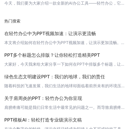
今天，我们要为大家介绍一款全新的AI办公工具——轻竹办公，它能帮助您一键将文稿转换成PPT，大幅提高工作效率。让我们一起来看看这款神奇的工具吧！ 什么是轻竹办公？轻竹办公是一款基于人工智能技术的办公辅助工具，它能自动将您的文稿转化为精美的PPT，让您轻松应对各种演示场合。无论是工作总结、项目报告，还是产品介绍，轻竹办公都能帮您快速生成专业级的PPT。 轻竹办公的优势1. 高效便捷：一键导入文稿，瞬
热门搜索
在轻竹办公中为PPT视频加速：让演示更流畅
本文将介绍如何在轻竹办公中为PPT视频加速，让演示更加流畅。在现代的商务和学术演示中，视频是传达信息的重要工具之一。然而，如果视频播放速度过慢，可能会导致演示的节奏变慢，影响观众的体验。幸运的是，在轻竹办公中，你可以轻松地加速视频播放速度，让演示更加生动有趣。 步骤1：打开轻竹办公首先，打开轻竹办公软件，并打开你想要编辑的PPT文件。 步骤2：选择视频文件在PPT中，找到你想要加速的视频文件，并选
PPT多个标题怎么排版？让你轻松打造精美PPT
大家好，今天我来给大家分享一下如何在PPT中排版多个标题，让你的PPT更加精美和专业。在制作PPT时，我们常常需要添加多个标题，合理的排版可以让整个PPT更加清晰易懂，同时也能够提高观众的阅读体验。接下来，我将为大家介绍一些排版技巧和工具，帮助你轻松打造精美的PPT。 1. 标题层次分明在排版多个标题时，首先要明确标题之间的层次关系。可以通过使用不同的标题样式、字号和颜色来区分不同层次的标题，让观
绿色生态文明建设PPT：我们的地球，我们的责任
随着科技的飞速发展，我们生活的地球却面临着前所未有的环境压力。绿色生态文明建设已成为全球共识，我们每个人都有责任为地球的可持续发展贡献力量。今天，我将和大家一起探讨绿色生态文明建设的重要性，并分享一些实用的策略和方法。 1. 绿色生态文明建设的定义和意义首先，我们需要明确绿色生态文明建设的含义。绿色生态文明建设是一种人类与自然和谐共处的发展模式，它强调人类在经济、社会、文化、政治等各个方面的发展，
关于肩周炎的PPT：轻竹办公为你呈现
肩膀疼痛可能是我们日常生活中最常见的问题之一。而导致肩膀疼痛的原因有很多，其中肩周炎就是一种常见的病因。今天，轻竹办公就带你了解一下肩周炎的相关知识。 什么是肩周炎？肩周炎，全称为肩关节周围炎，是指肩关节及其周围组织的炎症性疾病。肩周炎的主要症状是肩部疼痛、活动受限，尤其是外展、外旋和内旋动作。 肩周炎的症状有哪些？肩周炎的症状主要包括：1. 肩部疼痛：疼痛为主要症状，可为钝痛、刺痛或酸痛，疼痛范
PPT模板AI：轻松打造专业级演示文稿
在这个数字化的时代，演示文稿已经成为职场人士不可或缺的工具之一。然而，制作精美的PPT往往需要花费大量的时间和精力。幸运的是，随着人工智能技术的发展，如今的PPT制作已经变得前所未有的简单。今天，我们就来为大家介绍一款全新的PPT制作神器——PPT模板AI。 什么是PPT模板AI？PPT模板AI是一款利用人工智能技术自动生成PPT的软件。它凭借强大的算法和丰富的模板资源，能够为用户提供快速、高效的