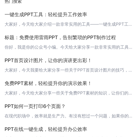
热门搜索
一键生成PPT工具：轻松提升工作效率
大家好，今天给大家介绍一款非常实用的工具——一键生成PPT工具。这款工具可以帮助您轻松地将想法和数据转化为精美的演示文稿，让您的工作更高效、更有成效。 什么是PPT一键生成工具？PPT一键生成工具是一款基于人工智能技术的软件，它能自动将您的文字、图片、数据等信息转换成PPT演示文稿。您只需输入内容，软件会自动为您排版、设计，让您省去繁琐的制作过程，专注于内容的创作。 为什么需要一键生成PPT工具？
标题：免费使用雷雨PPT，告别繁琐的PPT制作过程
你好，我是你的公众号小编。今天给大家分享一款非常实用的工具——雷雨PPT，它可以帮助你轻松制作出高质量的PPT，而且完全免费！ 雷雨PPT的特点- 智能自动生成：雷雨PPT利用先进的人工智能技术，可以根据你的输入自动生成PPT，大大降低了制作难度。- 丰富的模板库：平台提供了丰富的PPT模板，涵盖各种场合和主题，满足你的多样化需求。- 一键导入导出：操作简单，一键导入文本内容，一键生成PPT，支持
PPT首页设计图片，让你的演讲更出彩！
大家好，今天我要给大家分享一些关于PPT首页设计图片的技巧，让你的演讲更具有吸引力！首先，我们要明白PPT首页设计图片的重要性。一张好的PPT首页设计图片能够吸引观众的注意力，让人们对你的演讲产生浓厚的兴趣。同时，它也能够帮助你更好地传达主题和核心内容。那么，如何设计一张优秀的PPT首页图片呢？ 1. 确定主题首先，你需要确定你的演讲主题。这将帮助你选择合适的图片来表达你的核心思想。例如，如果你的
免费PPT素材，轻松提升你的演示效果！
大家好，今天给大家分享一些关于免费PPT素材的知识，让你们的演示效果更加出色！制作一份精美的PPT演示文稿，不仅需要有独特的设计风格，更需要有高质量的内容素材。而高质量的素材往往需要付费购买，这让许多用户在制作PPT时感到困扰。今天，我要向大家推荐一款名为“轻竹办公”的软件，它是一款通过AI技术自动生成PPT的软件，可以帮助你轻松制作出专业级的演示文稿。更重要的是，它还提供了大量的免费PPT素材，
PPT如何一页打印6个页面？
在现代职场中，效率就是生产力。有没有想过一个问题，如果你的PPT能在一张纸上打印出六个页面，那将会是多么高效的一件事！今天，我们就来聊聊如何实现这一操作。 常规方法1. 调整页面大小：首先，你需要将PPT的页面大小调整到适合打印的尺寸，通常情况下，A4纸张是比较常见的选择。2. 页面布局：在PPT中，你可以通过“页面布局”功能来设置每个幻灯片在纸张上的位置。你需要尝试不同的布局，以便找到最佳的六页
PPT在线一键生成，轻松提升办公效率