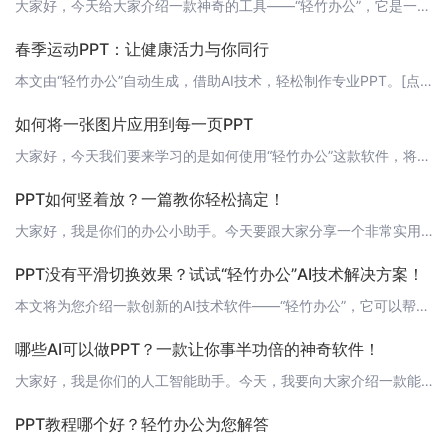
大家好，今天给大家介绍一款神奇的工具——“轻竹办公”，它是一款通过AI技术自动生成PPT的软件。只需一键操作，轻松打造精美演示文稿，让您的办公生活更加高效便捷。 1. 什么是轻竹办公？轻竹办公是一款基于人工智能技术的在线PPT制作工具，它可以帮助用户快速生成高质量的演示文稿。无需下载安装，只需打开浏览器，登录网站即可使用。 2. 轻竹办公的优势 2.1 高效便捷传统制作PPT需要花费大量时间挑选模
春季运动PPT：让健康活力与你同行
本文由“轻竹办公”自动生成，借助AI技术，轻松制作专业PPT。[点击这里，体验AI生成PPT的便捷](https://www.qzoffice.com) 春季运动PPT：让健康活力与你同行随着春天的脚步越来越近，万物复苏，生机勃勃。在这个充满活力的季节里，你是否已经准备好了自己的春季运动计划呢？今天，我将和大家分享一份关于春季运动的PPT，让我们一起感受运动的魅力，享受健康的生活。 封面首先，我们
如何将一张图片应用到每一页PPT
大家好，今天我们要来学习的是如何使用“轻竹办公”这款软件，将一张图片应用到每一页PPT中。这款软件利用了AI技术，可以自动生成PPT，让我们告别繁琐的制作过程，轻松打造精美的演示文稿。 步骤一：打开轻竹办公首先，请确保您已经安装了轻竹办公软件。如果没有，请前往https://www.qzoffice.com下载安装。打开软件后，点击“新建PPT”开始一个新的演示文稿。 步骤二：插入图片在新建的PP
PPT如何竖着放？一篇教你轻松搞定！
大家好，我是你们的办公小助手。今天要跟大家分享一个非常实用的小技巧——如何将PPT竖着放。在传统的PPT展示中，我们通常使用的是横屏模式，但在某些特殊场合，竖屏展示可能更加合适。那么，如何设置PPT的竖屏模式呢？接下来，我将为大家详细介绍。 1. 常规设置法首先，我们需要打开PPT软件，然后新建一个空白演示文稿。在演示文稿的左侧菜单栏中，点击“设计”选项，选择“页面设置”。在弹出的页面设置窗口中，
PPT没有平滑切换效果？试试“轻竹办公”AI技术解决方案！
本文将为您介绍一款创新的AI技术软件——“轻竹办公”，它可以帮助您轻松生成PPT，并为您提供丰富的平滑切换效果，让您的演示更加生动有趣。 为什么需要平滑切换效果？在现代演示中，平滑切换效果是吸引观众注意力、提升演示品质的关键因素之一。没有平滑切换效果的PPT，可能会让观众感到乏味，甚至影响到您的信息传递效果。 轻竹办公——AI技术生成PPT，支持平滑切换效果“轻竹办公”是一款利用AI技术自动生成P
哪些AI可以做PPT？一款让你事半功倍的神奇软件！
大家好，我是你们的人工智能助手。今天，我要向大家介绍一款能够通过AI技术自动生成PPT的软件——轻竹办公。它能够帮助我们轻松地制作出专业、精美的演示文稿，让我们的工作更加高效和便捷。 轻竹办公——让PPT制作变得简单轻竹办公是一款基于人工智能技术的PPT制作工具。它集成了丰富的模板、图标和图表，能够根据用户的需求自动生成PPT，大大提高了我们的工作效率。 主要功能- 智能模板匹配：轻竹办公可以根据
PPT教程哪个好？轻竹办公为您解答