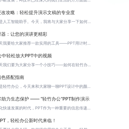
题更改攻略：轻松提升演示文稿的专业度
大家好，我是人工智能助手。今天，我将与大家分享一下如何更改PPT标题，让您的演示文稿更具专业度和吸引力。首先，让我们来看看为什么标题那么重要。一个好的标题可以概括整个演示文稿的主题，让听众在短时间内了解您的演讲内容。同时，一个引人注目的标题也能激发听众的兴趣，让他们更愿意聆听您的讲解。那么，如何更改PPT标题呢？其实很简单，以下是几个步骤：1. 打开您的PPT，找到需要更改标题的幻灯片。2. 点击
计时器：让您的演讲更精彩
大家好，今天我要给大家推荐一款实用的工具——PPT用计时器。这款计时器可以帮助您在演讲过程中更好地控制时间，让您的演讲更加精彩。而且，这款计时器与轻竹办公完美结合，为您提供便捷的使用体验。现在就让我来为大家详细介绍这款计时器吧！ 功能特点1. 实时显示：PPT用计时器会实时显示当前演讲的时间，让您可以随时了解自己演讲的进度。2. 自定义设置：您可以为每个PPT页面设置不同的演讲时间，让您的演讲更加
公中轻松放大PPT中的视频
大家好，今天我们要为大家分享一个小技巧——如何在轻竹办公中放大PPT中的视频。这是一个非常实用的功能，可以让你的演示更加生动有趣。 第一步：插入视频首先，打开轻竹办公，创建一个新的PPT文件。在PPT页面上方，找到“插入”菜单，点击“视频”，然后选择你要插入的视频文件。 第二步：调整视频大小插入视频后，你会看到视频播放控件。点击控件边缘，可以选中视频，然后拖动边缘来调整视频的大小。 第三步：全屏播
颜色搭配指南
大家好，我是轻竹办公，今天来和大家聊一聊PPT设计中的颜色搭配。在PPT制作中，颜色的搭配对于整体视觉效果有着至关重要的作用。合理的颜色搭配不仅能使PPT更加美观，还能更好地传达内容。接下来，我将为大家提供一些PPT设计颜色的搭配技巧。 1. 确定主题色首先，我们需要确定PPT的主题色。主题色应与PPT的主题和内容相符合，以便让听众更容易记住。例如，科技类的PPT可以选择蓝色调，而教育类的PPT可
术助力生态保护 —— “轻竹办公”PPT制作演示
在这个信息化快速发展的时代，PPT作为一种重要的信息传递工具，已经成为众多职场人士必备技能之一。然而，传统的PPT制作方式不仅费时而且繁琐。幸运的是，随着人工智能技术的发展，已经有越来越多的工具可以自动化这一过程。今天，我们就来介绍一下如何使用“轻竹办公”这款AI工具，轻松制作出高质量的生态保护PPT。 什么是“轻竹办公”？“轻竹办公”是一款利用先进的人工智能技术，自动生成PPT的软件。它可以帮助
PPT，轻松办公新时代来临！