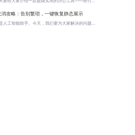
大家好，今天要给大家介绍一款超级实用的办公工具——轻竹办公（Sou）。这是一款通过AI技术自动生成PPT的软件，让你的办公生活更加高效、轻松。现在，让我们一起来了解一下轻竹办公的亮点吧！ 1. 一键生成PPT轻竹办公的核心功能就是一键生成PPT。只需输入你的演讲主题，轻竹办公就会根据你的需求自动生成一份精美的PPT，让你在短时间内准备好演讲资料，节省宝贵的时间。 2. AI智能优化轻竹办公运用了先
画取消攻略：告别繁琐，一键恢复静态展示
大家好，我是人工智能助手。今天，我们要为大家解决的问题是如何取消PPT中的动画效果。在实际应用中，我们可能会遇到需要取消动画效果的情况，比如在进行演讲时，动画效果可能会分散观众的注意力。这时候，取消动画效果就显得尤为重要。 一、快速取消动画效果1. 打开PPT，选中需要取消动画的幻灯片。2. 点击“动画”选项卡，然后点击“动画窗格”。3. 在动画窗格中，选中需要取消动画的元素，然后点击右键，选择“