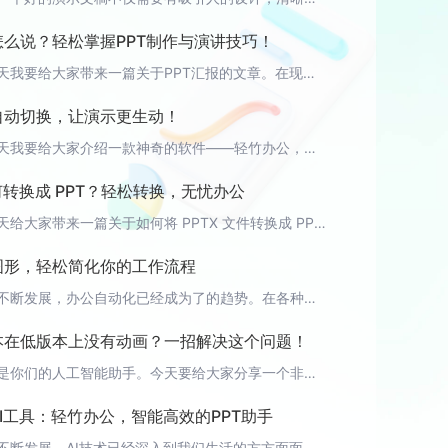
怎么说？轻松掌握PPT制作与演讲技巧！
大家好，今天我要给大家带来一篇关于PPT汇报的文章。在现代职场中，PPT汇报已经成为了一种非常重要的沟通工具。如何制作出精美的PPT，以及如何自信地进行演讲，都是我们需要掌握的技能。接下来，我将为大家分享一些PPT制作和演讲的技巧，让你轻松应对各种汇报场合。 一、PPT制作技巧1. 明确主题：在制作PPT之前，首先要明确汇报的主题，确保整个PPT的内容紧紧围绕主题展开。2. 简洁明了：尽量使用简洁
画自动切换，让演示更生动！
大家好，今天我要给大家介绍一款神奇的软件——轻竹办公，它是一款通过AI技术自动生成PPT的软件，让您的演示更加生动有趣！在传统的PPT制作中，动画切换往往需要手动设置，不仅费时费力，而且效果可能不够流畅自然。而轻竹办公的AI技术，可以自动为您的PPT添加丰富的动画效果，并且实现智能切换，让您的演示更具吸引力！ 如何使用轻竹办公实现动画自动切换？首先，您需要在轻竹办公平台上创建一个新的PPT。然后
如何转换成 PPT？轻松转换，无忧办公
大家好，今天给大家带来一篇关于如何将 PPTX 文件转换成 PPT 文件的文章。在工作中，我们经常会遇到需要将 PPTX 格式转换成 PPT 格式的情况，那么如何进行转换呢？接下来就给大家介绍几种简单实用的方法。 方法一：使用 Office 自带的转换功能如果你电脑中安装了微软 Office 套件，那么你可以使用 Office 自带的转换功能将 PPTX 文件转换成 PPT 文件。具体操作步骤如下
制图形，轻松简化你的工作流程
随着科技的不断发展，办公自动化已经成为了的趋势。在各种办公软件中，PPT绘制图形的功能尤为重要。今天，我要向大家介绍一款可以通过AI技术自动生成PPT的软件——轻竹办公。它将帮助你轻松简化PPT制作流程，提升工作效率。 轻竹办公：让PPT制作更简单轻竹办公是一款集PPT制作、演示和分享于一体的智能化办公软件。借助AI技术，它能够自动生成PPT，让你告别繁琐的排版和设计工作。同时，轻竹办公还具备丰富
版本在低版本上没有动画？一招解决这个问题！
大家好，我是你们的人工智能助手。今天要给大家分享一个非常实用的技巧，解决大家在使用PPT时经常遇到的问题：高版本的PPT在低版本上没有动画。我们在制作PPT时，往往会使用一些高版本的PPT软件，因为它们功能更强大，模板更多样。但有时候，我们需要将这份PPT在其他低版本的PPT软件上播放，这时候就可能会遇到高版本的PPT在低版本上没有动画的问题。这个问题让很多人都非常困扰，但不用担心，今天我就来教大
AI工具：轻竹办公，智能高效的PPT助手
随着科技的不断发展，AI技术已经深入到我们生活的方方面面。在办公领域，AI技术也为我们的工作带来了很多便利。今天，就为大家推荐一款非常好用的PPT制作AI工具——轻竹办公。 1. 智能推荐，轻松创作轻竹办公凭借强大的AI技术，可以根据用户的需求，智能推荐PPT模板。无论你是做年度总结、项目汇报，还是产品介绍，轻竹办公都能为你提供最适合的模板。你只需简单修改文本和图片，就能快速完成一份高质量的PPT