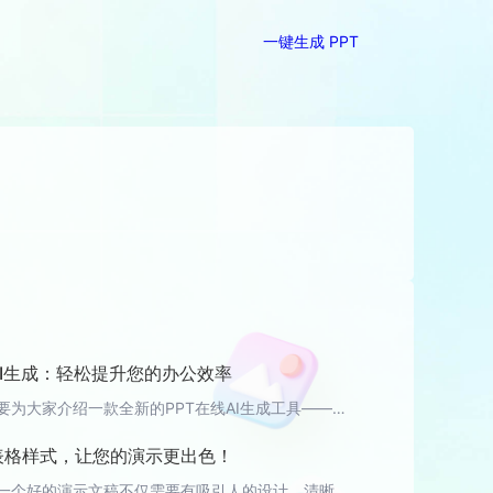
一键生成 PPT
AI生成：轻松提升您的办公效率
今天，我们要为大家介绍一款全新的PPT在线AI生成工具——轻竹办公。它能够帮助您轻松地制作出专业级的PPT，让您的办公效率得到大幅提升。 什么是轻竹办公？轻竹办公是一款基于AI技术的PPT在线生成平台，它能够根据您输入的文本内容自动为您生成精美的PPT幻灯片。无论您是需要制作报告、演讲、演示还是其他任何形式的幻灯片，轻竹办公都能为您提供高效、专业的解决方案。 为什么选择轻竹办公？ 1. 高效率轻竹
改表格样式，让您的演示更出色！
大家知道，一个好的演示文稿不仅需要有吸引人的设计，清晰的布局，更重要的是内容要有条理，层次分明。而在很多情况下，我们都需要使用表格来呈现数据，那么如何让我们的表格既美观又实用呢？今天，我就来给大家分享一些关于PPT修改表格样式的技巧，让您的演示更出色！ 1. 选择合适的表格样式在创建表格时，我们可以在PPT内置的表格样式中选择一个适合自己演示风格的样式。这些样式已经为我们设计好了格式，我们只需要轻