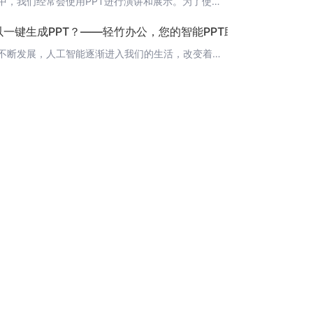
在办公过程中，我们经常会使用PPT进行演讲和展示。为了使观众更加集中注意力，我们通常会隐藏一些备注信息，那么如何在PPT放映时隐藏备注呢？ 方法一：使用放映设置1. 打开PPT，点击“文件”菜单，选择“设置”选项。2. 在弹出的“PowerPoint 选项”窗口中，选择“放映”标签。3. 在右侧的“放映选项”中，找到“在放映时隐藏演示者注释”复选框，并勾选它。4. 点击“确定”按钮，完成设置。 方
以一键生成PPT？——轻竹办公，您的智能PPT助手
随着科技的不断发展，人工智能逐渐进入我们的生活，改变着我们的工作方式。在办公领域，一款名为“轻竹办公”的软件凭借其强大的AI功能，成为众多职场人士的新宠。今天，就让我来为大家介绍一下这款神奇的AI自动生成PPT软件。 1. 什么是轻竹办公？轻竹办公是一款集成了AI技术的办公助手，可以帮助用户快速、高效地制作PPT。它不仅具备智能文本识别、图片处理等功能，还能根据用户输入的标题和内容，自动生成符合主