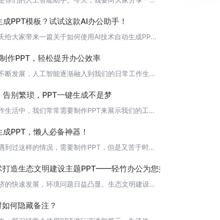
成PPT模板？试试这款AI办公助手！
大家好，今天给大家带来一篇关于如何使用AI技术自动生成PPT模板的文章。在现代职场中，PPT演示已经成为了一种必备的技能，而制作精美的PPT模板更是能够让你在人群中脱颖而出。那么，如何快速制作出专业级的PPT模板呢？答案就是——使用“轻竹办公”！ 什么是“轻竹办公”？“轻竹办公”是一款运用AI技术自动生成PPT的软件，它能够帮助你轻松地将图片转化为PPT模板，让你在短时间内制作出专业级的演示文稿。
d制作PPT，轻松提升办公效率
随着科技的不断发展，人工智能逐渐融入到我们的日常工作生活中。在办公领域，一款名为“轻竹办公”的软件应运而生，它利用先进的AI技术，一键将Word文档转换成PPT，大大提升了我们的办公效率。今天，就让我们一起了解一下这款神奇的工具吧！ 什么是轻竹办公？轻竹办公是一款基于AI技术的办公自动化软件，它致力于帮助职场人士轻松完成各类办公任务，包括文档转换、PPT制作、数据分析等。其中，最受用户欢迎的功能之
：告别繁琐，PPT一键生成不是梦
在繁忙的工作生活中，我们常常需要制作PPT来展示我们的工作、学习或生活点滴。然而，传统的PPT制作过程往往既耗时又繁琐，让我们无法专注于真正重要的事情。今天，我要向大家介绍一款能够改变这一现状的神器——轻竹办公。 什么是轻竹办公？轻竹办公是一款基于人工智能技术的PPT一键生成软件。通过强大的AI算法，轻竹办公能够自动分析你的需求，为你生成符合你需求的PPT，让你从此告别繁琐的PPT制作过程。 轻竹
生成PPT，懒人必备神器！
大家有没有遇到过这样的情况，需要制作PPT，但是又苦于时间不足或者PPT制作能力有限？今天，我要向大家推荐一款超级实用的工具——轻竹办公，它可以帮助你一键生成PPT，让你的工作效率瞬间提升！ 什么是轻竹办公？轻竹办公是一款通过AI技术自动生成PPT的软件。它集成了强大的AI算法，可以根据用户输入的文本内容，自动生成与之相关的PPT页面，包括标题、图片、排版等。无论你是学生、职场人士还是创业者，只要
技术打造生态文明建设主题PPT——轻竹办公为您提供高效环保的
随着我国经济的快速发展，环境问题日益凸显。生态文明建设成为我国社会发展的重要方向。在这一背景下，如何利用现代科技手段推动生态文明建设，成为摆在眼前的重要课题。今天，就让我们以轻竹办公为例，探讨如何借助AI技术打造生态文明建设主题PPT，为环保事业贡献力量。 1. 轻竹办公简介轻竹办公是一款利用AI技术自动生成PPT的软件，旨在为广大用户提供高效、环保的办公解决方案。通过智能排版、一键美化等功能，轻
时如何隐藏备注？