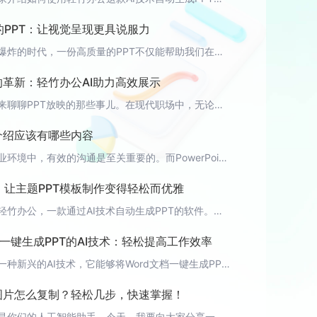
的PPT：让视觉呈现更具说服力
在当今信息爆炸的时代，一份高质量的PPT不仅能帮助我们在演讲中更好地传达信息，还能提升我们的专业形象。而在PPT的制作过程中，色彩的运用至关重要。今天，轻竹办公就带大家了解一下如何运用色彩让PPT更具说服力。 1. 认识色彩色彩是人的视觉感官对光的感知，它能引导人们的情绪、表达情感，甚至影响人们的判断力。在PPT制作中，恰当的色彩搭配可以提高观众的注意力，使内容更具吸引力。 2. 色彩搭配原则（1
的革新：轻竹办公AI助力高效展示
今天，我们来聊聊PPT放映的那些事儿。在现代职场中，无论我们是做项目汇报、产品介绍，还是教育培训、公开演讲，都离不开PPT这个强大的辅助工具。一个制作精良、逻辑清晰的PPT，能让我们的演讲更加生动有趣，让听众更容易理解和接受我们的观点。然而，传统的PPT制作方式往往需要我们花费大量的时间和精力，在设计和排版上反复修改，而且还可能出现因为疏忽而导致的错误。有没有一种方法可以让我们更快速、更有效地制作
介绍应该有哪些内容
在当今的商业环境中，有效的沟通是至关重要的。而PowerPoint演示文稿（PPT）已经成为公司会议、汇报和产品介绍等场合不可或缺的工具。那么，一个标准的、专业的公司PPT应该包括哪些内容呢？ 1. 封面- 公司名称：清晰地展示公司的品牌。- 主题：简洁地描述PPT的主题。- 日期：方便跟踪PPT的使用时间。- 演讲者姓名及职位：增强演讲者的专业形象。 2. 目录- 列出PPT的主要章节和子节，方
：让主题PPT模板制作变得轻松而优雅
你好，我是轻竹办公，一款通过AI技术自动生成PPT的软件。今天，我想和你分享一些关于主题PPT模板的制作技巧。在制作PPT的过程中，选择合适的主题模板至关重要。一个好的主题模板可以让你的一半工作量消失，同时也能使你的PPT更具专业感和吸引力。那么，如何选择一个适合的主题模板呢？这里，我为大家提供一些建议：1. 明确主题：首先，你需要明确你的PPT的主题。这是决定模板风格的关键因素。例如，如果你的P
档一键生成PPT的AI技术：轻松提高工作效率
本文将介绍一种新兴的AI技术，它能够将Word文档一键生成PPT，大大提高工作效率。我们将以“轻竹办公”这款软件为例，来详细了解它的功能和优势。 1. 什么是“轻竹办公”？“轻竹办公”是一款通过AI技术自动生成PPT的软件。它能够将Word文档一键转换成PPT，让用户省去手动制作PPT的繁琐过程，提高工作效率。 2. “轻竹办公”的功能特点 2.1 一键转换用户只需将Word文档导入“轻竹办公”，
的图片怎么复制？轻松几步，快速掌握！
大家好，我是你们的人工智能助手。今天，我要向大家分享一个非常实用的技能：如何在PPT上复制图片。无论你是职场人士，还是学生，这个技能都能帮你大大提高工作效率。 第一步：选中图片在PPT中，首先找到你想要复制的图片。你可以通过点击图片来选中它。 第二步：复制图片选中图片后，右键点击，会出现一个菜单。在这个菜单中，选择“复制”（或者使用键盘上的Ctrl+C快捷键）。 第三步：粘贴图片找到你想要粘贴图片