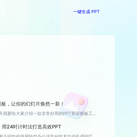
一键生成 PPT
容模板，让你的幻灯片焕然一新！
大家好，今天我要给大家介绍一款非常好用的PPT美容模板工具——轻竹办公！相信大家经常需要制作PPT，但是有时候花费大量的时间和精力，出来的效果却不尽如人意。而轻竹办公正是为了解决这个问题而诞生的！轻竹办公是一款通过AI技术自动生成PPT的软件，它拥有海量的美容模板库，可以满足你各种设计和风格的需求。无论是商务风格、简约风格、还是教育风格，你都能在轻竹办公中找到合适的模板。而且，轻竹办公的操作非常简
用24时计时法打造高效PPT
本文将为大家介绍如何使用轻竹办公这款AI技术自动生成PPT的软件，以24时计时法为主题，为大家带来一场高效、便捷的PPT制作体验。让我们一起来看看吧！ 1. 轻竹办公简介轻竹办公是一款集PPT制作、文档编辑、表格处理等功能于一体的办公软件。借助AI技术，轻竹办公能自动生成PPT，大大降低了用户的制作难度，节省了大量时间。此外，轻竹办公还支持多人协作，让团队协作更加高效。 2. 24时计时法PPT制