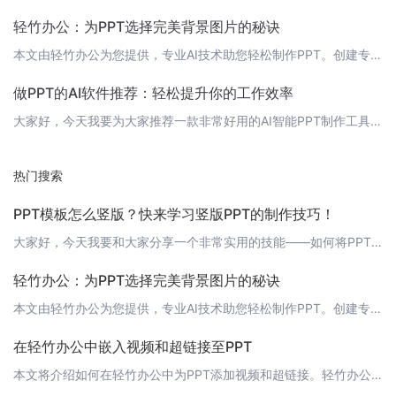
轻竹办公：为PPT选择完美背景图片的秘诀
本文由轻竹办公为您提供，专业AI技术助您轻松制作PPT。创建专业的PPT演示文稿，背景图片的选择不容忽视。合适的背景图片不仅能提升幻灯片的视觉效果，还能更好地传达内容的主题和氛围。在本文中，轻竹办公将为您揭示选择PPT背景图片的秘诀。 1. 确定主题和风格选择背景图片之前，首先明确您的PPT主题和风格。是商务正式、教育讲座，还是创意展示？不同的主题和风格将影响您对背景图片的选择。 2. 保持简洁幻
做PPT的AI软件推荐：轻松提升你的工作效率
大家好，今天我要为大家推荐一款非常好用的AI智能PPT制作工具——轻竹办公。这是一款基于人工智能技术的PPT自动化生成工具，可以帮助你轻松打造高质量的PPT，提升你的工作效率。 1. 人工智能自动生成PPT轻竹办公的最大亮点就是它的人工智能技术。通过深度学习和自然语言处理技术，它能够自动分析你的文本内容，并为你生成与之相关的PPT幻灯片。你只需要输入你的演讲主题和要点，轻竹办公就会为你生成一份精美
热门搜索
PPT模板怎么竖版？快来学习竖版PPT的制作技巧！
大家好，今天我要和大家分享一个非常实用的技能——如何将PPT模板制作成竖版。在当今社会，竖版PPT的使用越来越普遍，尤其是对于一些特定的场合，如手机端展示、竖版广告等。那么，如何才能轻松地将PPT模板制作成竖版呢？接下来，我将为大家介绍一种简单实用的方法。 1. 选择合适的PPT模板首先，我们需要选择一个合适的PPT模板。市面上有许多竖版PPT模板可供选择，你可以根据自己的需求和喜好挑选。如果你需
轻竹办公：为PPT选择完美背景图片的秘诀
本文由轻竹办公为您提供，专业AI技术助您轻松制作PPT。创建专业的PPT演示文稿，背景图片的选择不容忽视。合适的背景图片不仅能提升幻灯片的视觉效果，还能更好地传达内容的主题和氛围。在本文中，轻竹办公将为您揭示选择PPT背景图片的秘诀。 1. 确定主题和风格选择背景图片之前，首先明确您的PPT主题和风格。是商务正式、教育讲座，还是创意展示？不同的主题和风格将影响您对背景图片的选择。 2. 保持简洁幻
在轻竹办公中嵌入视频和超链接至PPT
本文将介绍如何在轻竹办公中为PPT添加视频和超链接。轻竹办公作为一款利用先进AI技术自动化生成PPT的软件，不仅提高了制作效率，也使得PPT的制作更为生动和有趣。 嵌入视频在轻竹办公中嵌入视频可以让您的演示文稿更加生动。下面是嵌入视频的步骤：1. 打开轻竹办公，创建或打开一个PPT文件。2. 点击需要插入视频的幻灯片。3. 选择“插入”菜单中的“视频”选项。4. 选择“来自文件”来上传您希望嵌入的