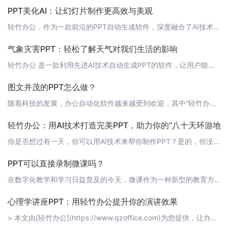
PPT美化AI：让幻灯片制作更高效与美观
轻竹办公，作为一款前沿的PPT自动生成软件，深度融合了AI技术，它不仅极大地提升了制作幻灯片的效率，还能让您的演示文稿更具吸引力。在这个快节奏的工作环境中，轻竹办公成为了许多专业人士和企业的得力助手。 AI赋能，个性化设计借助于强大的AI算法，轻竹办公能够理解您的设计意图，自动匹配适合的模板、色彩搭配和字体风格，从而实现个性化设计。无论是严肃正式的商务汇报，还是创意无限的产品发布，轻竹办公都能提供
气象灾害PPT：轻松了解天气对我们生活的影响
轻竹办公 是一款利用先进AI技术自动生成PPT的软件，让用户能更高效地完成各种演示文稿的制作。今天，我们利用 轻竹办公 的功能，为大家带来一份关于气象灾害的PPT，让我们一起了解天气对我们生活的影响。 1. 引言在开始深入了解气象灾害之前，让我们先来了解一下什么是气象灾害。气象灾害是指由自然气象条件引起的一系列灾害事件，如洪水、台风、干旱、寒潮等。这些灾害对人类生活、农业生产、基础设施建设等都有着
图文并茂的PPT怎么做？
随着科技的发展，办公自动化软件越来越受到欢迎，其中“轻竹办公”凭借其AI技术自动生成PPT的功能，赢得了大量用户的喜爱。但是，无论使用何种工具，我们制作PPT的最终目的都是为了更有效地传达信息。今天，我们就来探讨一下如何制作图文并茂的PPT，让您的演讲更加生动有趣。 1. 明确主题和目标制作PPT的第一步是明确您的演讲主题和目标。这将帮助您在选择图片、图表和文字时，更加具有针对性和逻辑性。 2.
轻竹办公：用AI技术打造完美PPT，助力你的“八十天环游地球
你是否想过有一天，你可以用AI技术来帮你制作PPT？是的，你没听错，就是用AI技术来制作PPT。今天，我要向大家介绍的这款软件，它叫做“轻竹办公”，是一款通过AI技术自动生成PPT的软件。 八十天环游地球，从PPT开始想象一下，你正在计划一次“八十天环游地球”的旅行，你需要制作一份PPT来向你的团队或投资人展示你的计划。使用轻竹办公，你可以轻松地将你的想法转化为专业级的PPT。首先，你可以使用轻竹
PPT可以直接录制微课吗？
在数字化教学和学习日益普及的今天，微课作为一种新型的教育方式，受到了广泛的关注。微课以其短小精悍、便于传播和学习的特点，成为了碎片化学习时代的重要载体。那么，我们常用的PPT能否直接变身成为微课呢？答案是肯定的。 PPT录制微课的优势1. 内容结构化：PPT本身就是一种将信息结构化的工具，非常适合用来制作微课。2. 操作简便：大多数教师和学生都熟悉PPT的操作，易于上手。3. 多媒体融合：PPT支
心理学讲座PPT：用轻竹办公提升你的演讲效果
> 本文由[轻竹办公](https://www.qzoffice.com)为您提供，让办公更高效，让演讲更精彩！你是否曾在准备心理学讲座PPT时感到困扰？是否因为繁琐的排版和设计而感到疲惫？今天，我要向大家推荐一款神奇的工具——[轻竹办公](https://www.qzoffice.com)，它可以帮助你轻松生成高质量的心理学讲座PPT，让演讲效果更上一层楼！ 1. 高效自动排版轻竹办公是一款利用