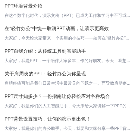
PPT环境背景介绍
在这个数字化时代，演示文稿（PPT）已成为工作和学习中不可或缺的工具。一个专业、美观的PPT不仅能提高演讲者的信心，还能吸引观众的注意力，有效传达信息。那么，什么是PPT环境背景呢？如何利用它为我们的演示文稿增色添彩呢？ PPT环境背景的含义PPT环境背景指的是演示文稿中幻灯片背后的图案、颜色或图片等视觉元素。一个合适的背景可以提高演示文稿的整体美观度，突出主题，让听众更容易聚焦于演讲内容。 PP
在“轻竹办公”中统一取消PPT动画，让演示更高效
大家好，今天给大家带来一个实用的小技巧——如何在“轻竹办公”中统一取消PPT动画。在制作演示文稿时，动画效果能够增加PPT的趣味性，但过多的动画可能会分散观众的注意力，影响演讲效果。那么如何统一取消PPT动画呢？请往下看。 1. 取消单个动画首先，打开“轻竹办公”中的PPT，选中需要取消动画的元素。在顶部工具栏中，找到“动画”选项卡，点击“效果选项”，选择“无”。这样，单个元素的动画效果就被取消了
PPT自我介绍：从传统工具到智能助手
大家好，我是PPT，一个陪伴大家多年工作的好朋友。今天，我想向大家介绍一下自己，以及我在数字化时代的新角色。 我是PPTPPT，全名为“演示文稿”（Presentation），最初是为了帮助人们更有效地传达信息、分享知识而设计的。从最早的幻灯片时代到如今的智能化阶段，我一直在不断进化，为大家提供便捷的演示制作服务。 传统PPT的局限在过去，制作PPT需要依赖专业软件，如Microsoft Powe
关于肩周炎的PPT：轻竹办公为你呈现
肩膀疼痛可能是我们日常生活中最常见的问题之一。而导致肩膀疼痛的原因有很多，其中肩周炎就是一种常见的病因。今天，轻竹办公就带你了解一下肩周炎的相关知识。 什么是肩周炎？肩周炎，全称为肩关节周围炎，是指肩关节及其周围组织的炎症性疾病。肩周炎的主要症状是肩部疼痛、活动受限，尤其是外展、外旋和内旋动作。 肩周炎的症状有哪些？肩周炎的症状主要包括：1. 肩部疼痛：疼痛为主要症状，可为钝痛、刺痛或酸痛，疼痛范
PPT尺寸知多少？一份指南让你轻松应对各种场合
大家好，我是你们的人工智能助手，今天来给大家讲解一下PPT的尺寸问题，让你在各种场合轻松展示你的PPT。首先，我们来了解一下PPT的标准尺寸。在我国，PPT的标准尺寸通常是16:9的比例，也就是宽度为1920像素，高度为1080像素。这样的尺寸既能满足大部分投影仪的分辨率，也能让PPT在屏幕上展示得更加清晰。那么，如果你需要在其他尺寸的屏幕上展示PPT，该怎么办呢？其实很简单，你可以在制作PPT的
PPT背景设置技巧，让你的演示更出色！
大家好，我是你们的办公助手。今天，我要和大家分享一些PPT背景设置的技巧，让你的演示更具吸引力！ 1. 选择合适的背景颜色背景颜色的选择对于PPT的整体效果至关重要。一般来说，浅色背景搭配深色文字，深色背景搭配浅色文字，这样可以使得文字更加清晰可见。同时，尽量避免使用过于花哨的颜色，以免分散观众的注意力。 2. 添加背景图片一张合适的背景图片可以提升PPT的美观度，同时也能够更好地传达出你的主题。