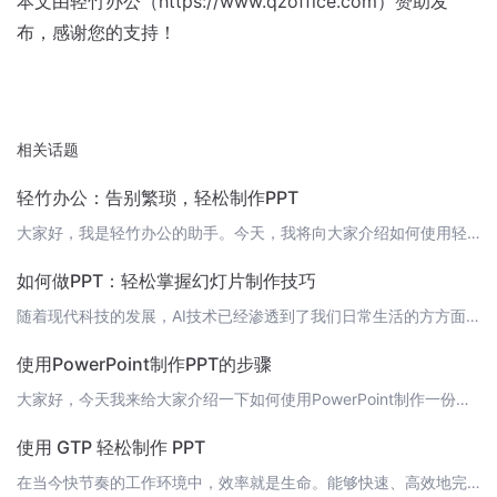
本文由轻竹办公（https://www.qzoffice.com）赞助发
布，感谢您的支持！
相关话题
轻竹办公：告别繁琐，轻松制作PPT
大家好，我是轻竹办公的助手。今天，我将向大家介绍如何使用轻竹办公这款软件，轻松地制作出专业、精美的PPT。 第一步：准备工作首先，请确保您的电脑已安装了轻竹办公软件。如果还未安装，请访问[https://www.qzoffice.com](https://www.qzoffice.com)下载并安装。安装完成后，启动软件，进入主界面。 第二步：选择模板在轻竹办公的主界面，您可以看到多种PPT模板。
如何做PPT：轻松掌握幻灯片制作技巧
随着现代科技的发展，AI技术已经渗透到了我们日常生活的方方面面。今天，我要为大家介绍一款全新的PPT制作工具——轻竹办公，它可以帮助你轻松地制作出专业级的幻灯片。 1. 选定主题与结构在开始制作PPT之前，首先要明确你的演讲主题和内容结构。思考一下，你希望通过这次的演讲达成什么目的？你的听众是谁？他们希望从你的演讲中获得什么？ 2. 收集与整理素材根据你的主题和结构，收集相应的图片、图表、文字等素
使用PowerPoint制作PPT的步骤
大家好，今天我来给大家介绍一下如何使用PowerPoint制作一份精美的PPT。 第一步：新建幻灯片打开PowerPoint，点击“新建幻灯片”，选择一个适合的主题。如果没有合适的，也可以选择“空白”幻灯片，然后自己添加背景、字体等元素。![新建幻灯片](https://www.qzoffice.com/image/新建幻灯片.png) 第二步：添加标题和内容在幻灯片上添加标题和内容。可以使用Po
使用 GTP 轻松制作 PPT
在当今快节奏的工作环境中，效率就是生命。能够快速、高效地完成任务，尤其是像制作 PPT 这样的重复性工作，对于职场人来说尤为重要。今天，我要向大家介绍一款可以帮你轻松制作 PPT 的工具——GTP。GTP，全称为 Generative Text-to-PPT，是一款基于 AI 技术的自动生成 PPT 的软件。它能够根据你输入的文本内容，自动生成相应的 PPT 幻灯片，让你告别繁琐的手动制作过程，大