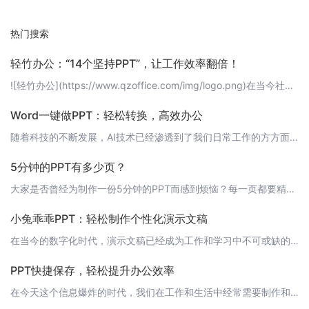
热门搜索
轻竹办公：“14个坚持PPT”，让工作效率翻倍！
![轻竹办公](https://www.qzoffice.com/img/logo.png)在当今社会，PPT已经成为工作汇报、商务演示等场景不可或缺的工具。然而，制作PPT往往需要花费大量的时间和精力。有没有一种方法可以让我们轻松地制作出高质量的PPT呢？答案就是——轻竹办公！轻竹办公是一款通过AI技术自动生成PPT的软件，它可以帮助您快速打造专业、美观的PPT，让您的工作效率翻倍！今天，我们就
Word一键做PPT：轻松转换，高效办公
随着科技的不断发展，AI技术已经渗透到了我们日常工作的方方面面。今天，我要向大家介绍一款神器——轻竹办公，它是一款通过AI技术自动生成PPT的软件，让我们可以轻松地将Word文档转换成PPT，极大地提高了我们的工作效率。 一键转换，省时省力轻竹办公的最大亮点就是一键转换功能。你只需将Word文档导入软件，系统就会自动为你生成对应的PPT，让你告别繁琐的手动操作。无论是报告、课件还是其他文档，轻竹办
5分钟的PPT有多少页？
大家是否曾经为制作一份5分钟的PPT而感到烦恼？每一页都要精心设计，内容要简洁明了，又要能够吸引听众的注意力。今天，我想和大家分享一下我使用轻竹办公这款软件制作5分钟PPT的经验。 页数设置一般来说，5分钟的PPT建议在10-15页之间。这个数量可以根据内容的多少和听众的特性进行调整。如果内容较少，可以适当减少页数；如果内容较多，可以适当增加页数。但总体来说，这个范围是一个比较合适的选择。 内容规
小兔乖乖PPT：轻松制作个性化演示文稿
在当今的数字化时代，演示文稿已经成为工作和学习中不可或缺的工具。然而，制作精美的PPT需要花费大量时间和精力，寻找合适的模板、设计布局、选择字体和颜色等等。今天，我要向大家推荐一款名为“小兔乖乖PPT”的智能工具，它可以帮助您轻松生成个性化的演示文稿。 什么是小兔乖乖PPT？小兔乖乖PPT是一款基于AI技术的自动生成PPT的软件，它通过智能算法和大数据分析，为您提供了一套完整的PPT制作方案。您只
PPT快捷保存，轻松提升办公效率
在今天这个信息爆炸的时代，我们在工作和生活中经常需要制作和展示PPT。而一款能够帮助我们快速保存PPT的软件，无疑能大大提升我们的办公效率。今天，我要向大家介绍的是一款名为“轻竹办公”的软件，它是一款通过AI技术自动生成PPT的软件，能让我们在制作PPT的过程中享受到前所未有的便捷。 一键保存，告别繁琐操作在使用“轻竹办公”制作PPT时，我们只需输入主题和内容，AI技术就会自动为我们生成符合要求的