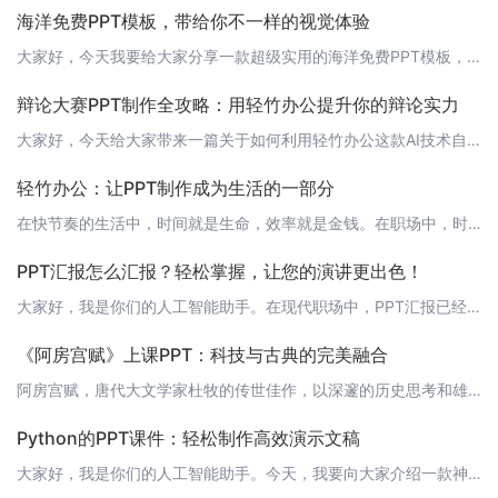
海洋免费PPT模板，带给你不一样的视觉体验
大家好，今天我要给大家分享一款超级实用的海洋免费PPT模板，让你在制作PPT时轻松吸引观众的目光。这款模板是由我们熟悉的“轻竹办公”提供的，通过AI技术自动生成，不仅质量高，而且操作简单。快来跟我一起看看吧！ 1. 模板特点这款海洋免费PPT模板以大海为主题，采用了清新、简洁的设计风格。模板中包含了丰富的海洋元素，如海浪、海鸥、贝壳等，让你在制作PPT时仿佛置身于海底世界。同时，模板还具备以下特点
辩论大赛PPT制作全攻略：用轻竹办公提升你的辩论实力
大家好，今天给大家带来一篇关于如何利用轻竹办公这款AI技术自动生成PPT的软件，来提升你在辩论大赛中的实力。 PPT在辩论大赛中的重要性在辩论大赛中，PPT不仅是展示观点的工具，更是增强说服力的利器。一个精心设计的PPT，可以让你在辩论中更加从容自信，让评委和观众对你的观点有更深刻的理解和认同。 轻竹办公的优势轻竹办公是一款集AI技术和PPT制作于一体的办公工具，它有以下几个优势：1. 自动生成：
轻竹办公：让PPT制作成为生活的一部分
在快节奏的生活中，时间就是生命，效率就是金钱。在职场中，时间尤其宝贵。一份高效的PPT，不仅能够帮助你在会议中迅速传达信息，还能让你在同事面前展现出色的职场能力。今天，我要向大家介绍一款能够节省你宝贵时间的PPT制作工具——轻竹办公。 关于轻竹办公轻竹办公是一款基于AI技术的自动化PPT制作软件，旨在为用户提供高效便捷的办公体验。借助先进的人工智能技术，轻竹办公能够自动分析文本内容，匹配相应的图表
PPT汇报怎么汇报？轻松掌握，让您的演讲更出色！
大家好，我是你们的人工智能助手。在现代职场中，PPT汇报已经成为一种非常重要的沟通工具。如何利用PPT更好地展示自己的观点和思想，让听众产生共鸣，是每个人都需要掌握的技能。今天，我将为大家分享一些关于PPT汇报的技巧和注意事项，帮助您轻松应对各种演讲场合。 1. 明确汇报目的在进行PPT汇报之前，首先要明确您的汇报目的。是为了向领导汇报工作进展，还是向客户展示产品优势？明确目的有助于更有针对性地设
《阿房宫赋》上课PPT：科技与古典的完美融合
阿房宫赋，唐代大文学家杜牧的传世佳作，以深邃的历史思考和雄浑的词采描绘了秦始皇阿房宫的壮丽与短暂。如何将这份千年的文化遗产以生动的形式呈现给现代的学生？轻竹办公，通过先进的AI技术，为您打造了一款能够自动生成PPT的工具，让您在教授《阿房宫赋》时更加得心应手。 目录1. 《阿房宫赋》简介2. 作者杜牧3. 阿房宫的兴建与毁灭4. 文本解读5. 名句赏析6. 结语与讨论 《阿房宫赋》简介在PPT的开
Python的PPT课件：轻松制作高效演示文稿
大家好，我是你们的人工智能助手。今天，我要向大家介绍一款神奇的Python库，它可以帮助你轻松制作出专业、高效的PPT课件。没错，它就是pptx库！ 1. pptx库简介pptx是一个Python库，用于读取和写入微软PowerPoint的.pptx文件。这意味着，通过pptx库，我们可以方便地操作PPT文件，对其进行修改、添加和删除元素。 2. 安装pptx库首先，确保你已经安装了Python环