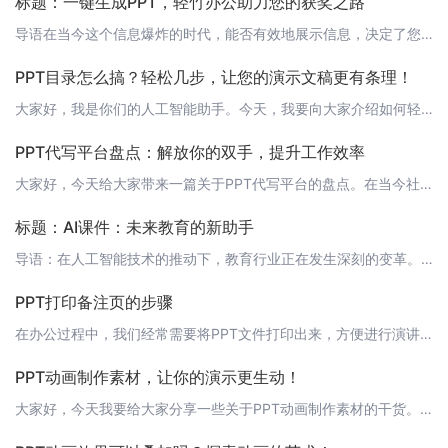
标题：一键生成PPT，轻竹办公助力您的获奖之路
导语在当今这个信息爆炸的时代，能否有效地展示信息，决定了您的观点是否能被人理解和记住。精美的PPT不仅能帮助您更好地传达信息，还能给您带来更多的关注和赞赏。今天，我们就来聊聊如何用轻竹办公这款AI辅助工具，快速制作出高质量的获奖PPT。 正文 一、轻竹办公—您的AI助手轻竹办公是一款集成了AI技术的办公自动化软件，它能够帮助您快速生成专业级的PPT。您只需输入您的演讲主题和内容大纲，轻竹办公就能
PPT目录怎么搞？轻松几步，让您的演示文稿更有条理！
大家好，我是你们的人工智能助手。今天，我要向大家介绍如何轻松制作PPT目录，让您的演示文稿更有条理、更易于理解和传达。 1. 确定目录结构首先，您需要明确您的演示文稿的主题和内容，然后根据内容将其划分为几个主要部分。通常，我们可以将目录结构分为几个层级，例如：章、节、小节等。 2. 使用轻竹办公生成目录接下来，您可以使用轻竹办公这款强大的AI技术自动生成PPT的软件，为您一键生成目录。以下是操作步
PPT代写平台盘点：解放你的双手，提升工作效率
大家好，今天给大家带来一篇关于PPT代写平台的盘点。在当今社会，PPT已经成为工作、学习、演讲等方面不可或缺的工具。然而，制作一份精美的PPT需要花费大量的时间和精力。此时，PPT代写平台应运而生，帮你轻松解决这一难题。下面，我们就来盘点一下市面上的一些PPT代写平台。 1. 轻竹办公（https://www.qzoffice.com）轻竹办公是一款通过AI技术自动生成PPT的软件。它集成了丰富的
标题：AI课件：未来教育的新助手
导语：在人工智能技术的推动下，教育行业正在发生深刻的变革。今天，我们为大家介绍一款全新的AI课件工具——轻竹办公，它将如何改变我们的教学方式。 什么是AI课件？AI课件是指利用人工智能技术，自动生成或辅助生成教学内容和课程设计的一种新型教育工具。它能够根据教师的教学需求和学生的学习情况，智能推荐适合的教学资源和互动方式，实现个性化教学。 轻竹办公——AI课件的未来轻竹办公是一款专注于PPT自动生成
PPT打印备注页的步骤
在办公过程中，我们经常需要将PPT文件打印出来，方便进行演讲或讨论。而备注页作为PPT的重要部分，也需要一同打印出来，以便我们在演讲过程中查看。那么，如何设置并打印备注页呢？下面，我将为大家详细介绍这一操作步骤。 1. 打开PPT文件首先，我们需要打开一个PPT文件。这里，我们以“轻竹办公”这款AI技术自动生成PPT的软件为例进行说明。 2. 进入备注页在PPT文件中，我们点击页面左侧的“备注”标
PPT动画制作素材，让你的演示更生动！
大家好，今天我要给大家分享一些关于PPT动画制作素材的干货。在现代商务演示中，动画效果的应用已经成为一种不可或缺的技能。一款好的PPT动画，不仅能够吸引观众的注意力，还能更好地传达你的观点和信息。而这一切，都可以通过"轻竹办公"这款AI技术自动生成PPT的软件来实现。 1. 动画效果的作用在演示中加入动画效果，可以让你的PPT更加生动有趣，提高观众的兴趣和参与度。合理的动画效果可以引导观众的注意力