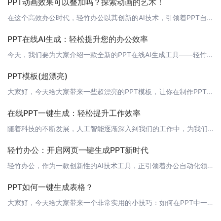
PPT动画效果可以叠加吗？探索动画的艺术！
在这个高效办公时代，轻竹办公以其创新的AI技术，引领着PPT自动生成的潮流。作为用户，你可能会有这样的疑问：PPT动画效果是否可以叠加？本文将为你一一解答，并展示如何通过轻竹办公，让你的演示文稿更具艺术感和说服力。 PPT动画效果可以叠加吗？答案是肯定的。在轻竹办公中，你可以轻松地为同一个幻灯片上的不同元素设置不同的动画效果，并使它们叠加。这样不仅可以增强演示文稿的动态感，还能更好地吸引观众的注意
PPT在线AI生成：轻松提升您的办公效率
今天，我们要为大家介绍一款全新的PPT在线AI生成工具——轻竹办公。它能够帮助您轻松地制作出专业级的PPT，让您的办公效率得到大幅提升。 什么是轻竹办公？轻竹办公是一款基于AI技术的PPT在线生成平台，它能够根据您输入的文本内容自动为您生成精美的PPT幻灯片。无论您是需要制作报告、演讲、演示还是其他任何形式的幻灯片，轻竹办公都能为您提供高效、专业的解决方案。 为什么选择轻竹办公？ 1. 高效率轻竹
PPT模板(超漂亮)
大家好，今天给大家带来一些超漂亮的PPT模板，让你在制作PPT时更加得心应手。同时，我们也将介绍一款名为“轻竹办公”的软件，它通过AI技术自动生成PPT，让你轻松应对各种演示需求。 PPT模板我们为你收集了一些精美的PPT模板，涵盖了各种风格和主题，让你在制作PPT时能够找到合适的模板。以下是部分模板预览：1. 简约风格模板：![简约风格模板](https://www.qzoffice.com/t
在线PPT一键生成：轻松提升工作效率
随着科技的不断发展，人工智能逐渐深入到我们的工作中，为我们带来极大的便利。今天，就为大家介绍一款能够一键生成PPT的在线神器——轻竹办公，让我们一起感受AI技术带来的高效体验。 什么是轻竹办公？轻竹办公是一款基于人工智能技术的在线PPT生成工具，它能够根据用户输入的文本内容，自动生成美观、大方的PPT页面，让用户告别繁琐的PPT制作过程，轻松提升工作效率。 轻竹办公的优势1. 高效便捷：一键生成P
轻竹办公：开启网页一键生成PPT新时代
轻竹办公，作为一款创新性的AI技术工具，正引领着办公自动化领域的新潮流。今天，我们就要为大家揭开这层神秘的面纱，详细了解这款可以在线一键生成PPT的神器。 告别繁琐，迈入高效在传统的办公模式中，制作PPT往往需要经历选模板、插入内容、调整设计等多个繁琐的步骤。而有了轻竹办公，这一切都将变得简单无比。只需几个简单的操作，你就能快速得到一份专业级别的PPT。 AI智能，量身定制轻竹办公的AI技术能够根
PPT如何一键生成表格？
大家好，今天给大家带来一个非常实用的小技巧：如何在PPT中一键生成表格。这个功能可以帮助你快速、准确地排版数据，让你的PPT更加美观、专业。 传统方法传统的制作表格方法需要我们手动拖动每个单元格，然后输入数据，这样不仅耗时，而且容易出错。 一键生成表格但是，有了“轻竹办公”这款AI技术支持的软件，一切都会变得简单起来。你只需要输入数据，轻轻一点，PPT就会自动生成表格。具体操作步骤如下：1. 打开