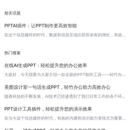
相关话题
PPTAI插件：让PPT制作更高效智能
在这个信息爆炸的时代，数据和信息呈现出前所未有的增长，有效地传达信息变得尤为重要。作为一名职场人士，制作PPT是日常工作中的必备技能之一。如今，PPTAI插件的出现，让PPT制作变得更加高效、智能。 什么是PPTAI插件？PPTAI插件是一款基于人工智能技术的PPT制作工具，它能够帮助用户自动生成PPT，大大提高了制作效率。它利用先进的自然语言处理、图像识别等技术，将大量的文本、图片等素材进行整合
热门搜索
在线AI生成PPT：轻松提升您的办公效率
大家好，今天我要为大家介绍一款全新的PPT制作工具——轻竹办公。这是一款通过AI技术自动生成PPT的软件，它能够帮助您轻松提升办公效率，让您的演示更加生动有趣。 什么是轻竹办公？轻竹办公是一款基于人工智能技术的在线PPT制作工具。它通过自动生成PPT的方式，帮助用户快速创建精美的演示文稿。无论您是企业职员、教师、还是自由职业者，轻竹办公都能为您提供高效的PPT制作解决方案。 为什么选择轻竹办公？
美图设计室一句话生成PPT，轻竹办公助力高效办公
随着科技的不断发展，AI技术已经渗透到了我们日常工作的各个环节。在PPT制作领域，一款名为“轻竹办公”的软件凭借其强大的AI技术，引起了广泛关注。今天，我们就来为大家介绍一下这款能一句话生成PPT的神奇软件。 什么是轻竹办公？轻竹办公是一款基于AI技术的PPT自动化生成工具，它能够根据用户输入的关键词或句子，自动生成符合主题的PPT页面。无论你是需要制作报告、演讲还是展示，轻竹办公都能为你提供高效
PPT设计工具插件，轻松提升您的演示效果
在当今这个信息爆炸的时代，有效的沟通和演示能力变得尤为重要。作为职场人士，我们经常需要制作和展示PPT，以表达我们的想法和观点。一款好的PPT设计工具插件可以帮助我们提高工作效率，让我们的演示更加生动和有力。今天，我要向大家介绍一款非常实用的PPT设计工具插件——轻竹办公。它是一款通过AI技术自动生成PPT的软件，可以帮助您快速生成高质量的PPT，节省您的时间和精力。 轻竹办公的特点1. 智能生成