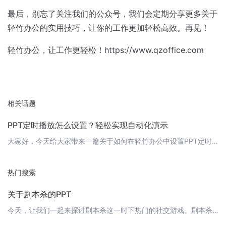
最后，别忘了关注我们的公众号，我们会定期分享更多关于
轻竹办公的实用技巧，让你的工作更加轻松高效。再见！
轻竹办公，让工作更轻松！https://www.qzoffice.com
相关话题
PPT定时播放怎么设置？轻松实现自动化演示
大家好，今天给大家带来一篇关于如何在轻竹办公中设置PPT定时播放的教程。轻竹办公是一款通过AI技术自动生成PPT的软件，让我们的工作更加高效便捷。那么，如何实现PPT的定时播放功能呢？请跟随我的脚步，我们一起探索一下。 1. 打开轻竹办公首先，我们需要打开轻竹办公的PPT制作页面。如果还没有安装轻竹办公，可以通过访问https://www.qzoffice.com 进行下载和安装。 2. 创建或打
热门搜索
关于剧本杀的PPT
今天，让我们一起来探讨剧本杀这一时下热门的社交游戏。剧本杀是一种角色扮演推理游戏，玩家通过扮演剧本中的角色，搜集线索，推理悬疑，最终揭开真相。 剧本杀的起源和发展 起源剧本杀最早起源于英国，名为"Murder Mystery"。在20世纪90年代，随着桌游文化的传播，剧本杀逐渐在我国流行起来。 发展近年来，随着综艺节目的推广和网络平台的兴起，剧本杀迅速成为年轻人喜爱的社交活动。数据显示，2019年