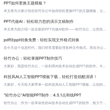
PPT如何更换主题模板？
本文将为大家介绍在轻竹办公中如何轻松更换PPT的主题模板，让你的演示文稿更加专业和吸引人。 打开轻竹办公首先，你需要打开轻竹办公软件。如果没有安装，请前往[https://www.qzoffice.com](https://www.qzoffice.com)下载并安装。 打开或创建PPT在轻竹办公中，打开你想要更换主题模板的PPT文件，或者创建一个新的PPT文件。 选择主题模板1. 在PPT编辑页
PPT代做AI：轻松助力您的演示文稿制作
本文将为您介绍一款全新的PPT代做AI软件——轻竹办公，让您告别繁琐的PPT制作过程，轻松应对各种演示文稿需求。 什么是轻竹办公？轻竹办公是一款基于人工智能技术的PPT自动生成软件。通过运用自然语言处理、大数据分析等先进技术，轻竹办公能够根据用户输入的标题和内容，自动为用户生成符合需求的PPT演示文稿。 轻竹办公的优势1. 高效便捷：轻竹办公基于AI技术，能够快速响应用户需求，短时间内生成高质量的
pdf转ppt转换免费：轻松实现文件格式转换
在今天这个信息时代，我们经常需要处理各种文件格式。而在办公过程中，PDF 转 PPT 格式是一个非常常见的需求。为了解决这个问题，很多朋友可能会选择使用一些 PDF 转 PPT 的免费工具。但在使用这些工具时，我们会发现有些工具虽然说是免费，但限制较多，如转换速度慢、转换质量差等。那么，有没有一款真正好用、免费的 PDF 转 PPT 工具呢？答案是肯定的！今天，我要为大家推荐的这款工具就是“轻竹办
轻竹办公：轻松掌握PPT制作技巧
大家好，我是轻竹办公，一款利用AI技术自动生成PPT的软件。今天，我将为大家带来一篇关于“如何制作PPT”的教程，帮助大家轻松掌握PPT制作技巧。让我们一起来看看吧！ 1. 确定PPT主题在开始制作PPT之前，首先要明确PPT的主题。这有助于我们在制作过程中保持清晰的思路，使PPT更具条理性和吸引力。 2. 收集资料根据PPT主题，收集相关资料，包括文字、图片、图表等。这有助于丰富PPT内容，使其
科技风AI人工智能PPT模板下载，轻松打造炫酷演讲！
大家好，今天给大家带来一款科技风AI人工智能PPT模板，让你的演讲更加炫酷，让人印象深刻！这款模板适合各种科技主题的演讲，下面就来一起看看吧！ 模板特点这款科技风AI人工智能PPT模板采用了时下流行的科技元素，结合AI技术，让您的演讲更加引人注目。模板特点如下：1. 科技感十足：模板以蓝色为主色调，搭配线条和几何图形，营造出强烈的科技氛围。2. AI元素：模板中融入了AI相关的图标和元素，如机器学
“轻竹办公”AI智能PPT制作：4.5.1点和线PPT
轻竹办公，作为一款革命性的AI技术自动生成PPT的软件，致力于为用户提供高效、便捷、专业的PPT制作体验。今天，我们将深入探讨如何利用轻竹办公AI智能工具，制作出富有创意和逻辑性的4.5.1点和线PPT。 1. 什么是4.5.1点和线PPT？4.5.1点和线PPT是一种以点和线为主要元素，通过逻辑关系和视觉层次展示内容的一种PPT设计风格。它以清晰的线条连接关键点，帮助观众更好地理解和记忆演讲内容