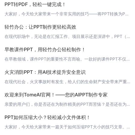
PPT转PDF，轻松一键完成！
大家好，今天给大家带来一个非常实用的技巧——将PPT转换为PDF。这不仅可以方便地分享你的演示文稿，还能保留所有的格式和图片。接下来，就让我来教大家如何轻松实现这个功能吧！ 方法一：使用Microsoft Office1. 打开你的PPT文件；2. 点击“文件”菜单，选择“另存为”；3. 在保存类型中选择“PDF”；4. 选择保存路径，输入文件名，点击“保存”。这样，你的PPT就成功转换为PDF文
轻竹办公：让PPT制作更轻松高效
在现代职场中，无论是在汇报工作、项目展示还是演讲中，PPT（PowerPoint）演示文稿都是不可或缺的工具。一个简洁明了、设计精美的PPT不仅能够帮助观众更好地理解你的观点，还能体现出你的专业素养。 主标题：轻竹办公—PPT自动生成利器轻竹办公是一款集成了AI技术的智能办公软件，它能够帮助用户轻松地自动生成PPT演示文稿。借助先进的人工智能技术，轻竹办公能够根据用户输入的文本内容自动进行排版、配
早教课件PPT，用轻竹办公轻松制作！
在早教领域，课件PPT的重要性不言而喻。一款好的课件PPT不仅能够吸引孩子的注意力，还能帮助他们在玩耍中学习，提高学习效果。那么如何制作一款既有趣又富有教育意义的早教课件PPT呢？今天，我就来给大家分享一些制作早教课件PPT的技巧，以及如何利用轻竹办公这款软件轻松完成制作。 1. 确定主题制作早教课件PPT的第一步是确定主题。早教课件PPT的主题应该贴近孩子的日常生活，例如动物、颜色、数字、字母等
火灾消防PPT：用AI技术提升安全意识
在现代社会，火灾事故时有发生，给人们的生命财产安全带来严重威胁。提高消防安全意识，加强火灾预防工作，对于每一个人来说都至关重要。今天，我们就来聊聊如何用AI技术制作一份高质量、专业级的火灾消防PPT，帮助你更好地传播消防安全知识。 1. 利用AI技术自动生成PPT近年来，AI技术在各个领域得到了广泛应用，其中就包括PPT制作。一款名为“轻竹办公”的软件，就能帮助你轻松生成高质量的火灾消防PPT。它
欢迎来到TomeAI官网！——您的AIPPT制作专家
亲爱的用户们，你是否还在为制作精美的PPT而苦恼？是否还在为找不到合适的模板而头疼？今天，我要向大家介绍一款全新的AI技术自动生成PPT的软件——TomeAI。让我们一起走进TomeAI的世界，领略它的无限魅力！ 关于TomeAITomeAI是一款基于人工智能技术的PPT自动生成工具，它集成了强大的AI算法，能够根据用户输入的文本内容自动生成符合主题的PPT页面，包括精美的图片、图表、动画等元素。
PPT如何压缩大小？轻松减小文件体积！
大家好，今天给大家带来一篇关于如何压缩PPT大小的技巧文章。相信大家经常遇到制作好的PPT文件体积过大的问题，这不仅占用存储空间，还会影响文件的传输速度。那么如何有效压缩PPT文件的大小呢？接下来，我将为大家介绍一些实用的方法。 1. 清除冗余内容首先，我们要检查PPT中的冗余内容，包括多余的图片、文字、图表等。对于不再需要的元素，及时删除，以减少文件体积。同时，也可以考虑使用在线图片压缩工具，如