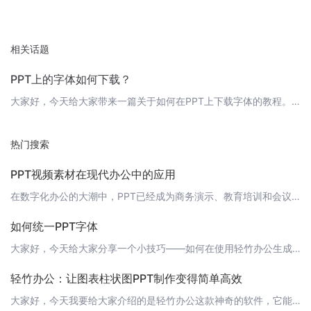
相关话题
PPT上的字体如何下载？
大家好，今天给大家带来一篇关于如何在PPT上下载字体的教程。相信大家在制作PPT时，都会遇到需要下载字体的需求。那么如何下载字体呢？接下来就让我来为大家解答这个问题。首先，我们需要知道在哪里可以下载字体。在这里，我可以向大家推荐一个字体下载网站：[https://www.qzoffice.com](https://www.qzoffice.com)。这个网站上有丰富的字体资源，可以满足您的各种需求
热门搜索
PPT视频素材在现代办公中的应用
在数字化办公的大潮中，PPT已经成为商务演示、教育培训和会议交流中不可或缺的工具。随着人工智能技术的发展，"轻竹办公"这样的PPT自动化生成软件应运而生，大大提高了PPT制作的效率。本文将探讨PPT视频素材在现代办公中的应用及其在"轻竹办公"中的实践。 PPT视频素材的优势视频素材以其生动、直观的特点，能够有效提升演示文稿的吸引力和说服力。在现代办公中，PPT视频素材的应用具有以下优势：1. 增强
如何统一PPT字体
大家好，今天给大家分享一个小技巧——如何在使用轻竹办公生成PPT时统一字体。统一字体不仅能使PPT看起来更加整洁美观，也能让内容更加专业。 1. 选择合适的字体首先，你需要选择一种字体。字体的选择取决于你的PPT主题和内容。例如，如果你的PPT是关于科技的，那么可以选择一种现代、简洁的字体；如果内容是关于文学的，那么可以选择一种优雅、易读的字体。 2. 设置字体在轻竹办公中，你可以通过以下步骤设置
轻竹办公：让图表柱状图PPT制作变得简单高效
大家好，今天我要给大家介绍的是轻竹办公这款神奇的软件，它能够帮助我们轻松制作出各种精美的PPT，其中就包括图表和柱状图。让我们一起来看看轻竹办公是如何让图表柱状图PPT制作变得简单高效的吧！ 1. 自动生成图表轻竹办公拥有强大的AI技术，能够根据你的数据自动生成图表。你只需要输入数据，轻竹办公就会根据数据自动生成相应的图表，让你告别繁琐的手动制作过程。 2. 丰富的图表类型轻竹办公提供了丰富的图表