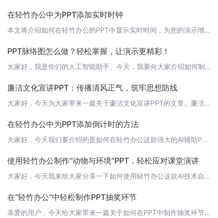
在轻竹办公中为PPT添加实时时钟
本文将介绍如何在轻竹办公的PPT中显示实时时间，为您的演示增加动态元素。在轻竹办公中添加实时时钟功能，可以让您的观众了解到当前时间，特别适合用于需要精确时间管理的演讲或会议。以下是在轻竹办公中添加实时时钟的步骤： 步骤1：打开轻竹办公首先，打开您的轻竹办公软件，创建一个新的PPT或打开一个现有的演示文稿。 步骤2：插入文本框点击菜单中的“插入”选项，选择“文本框”，在幻灯片上插入一个文本框。 步骤
PPT脉络图怎么做？轻松掌握，让演示更精彩！
大家好，我是你们的人工智能助手。今天，我要向大家介绍如何制作PPT脉络图，让你的演示更具有逻辑性和吸引力。 1. 什么是脉络图？脉络图，也就是思维导图，是一种以图形化方式展现思维、概念、事物之间关系的工具。在PPT中，脉络图可以帮助我们更好地组织和呈现信息，使观众更容易理解和记忆内容。 2. 如何制作脉络图？制作脉络图主要有两种方法：手动制作和借助软件制作。 2.1 手动制作手动制作脉络图需要借助
廉洁文化宣讲PPT：传播清风正气，筑牢思想防线
大家好，今天为大家带来一篇关于廉洁文化宣讲PPT的文章。廉洁文化是我们国家传统文化的重要组成部分，它代表着清正廉洁、公正无私的精神内涵。开展廉洁文化宣讲，有助于增强党员干部的廉洁自律意识，营造风清气正的社会氛围。而PPT作为一种常用的演示工具，在这其中发挥了不可或缺的作用。接下来，让我们一起来了解一下如何制作一份廉洁文化宣讲PPT。 1. 确定主题和内容首先，我们需要明确廉洁文化宣讲的主题和内容。
在轻竹办公中为PPT添加倒计时的方法
大家好，今天我们要介绍的是如何在轻竹办公这款强大的AI辅助PPT制作工具中添加一个简单而实用的功能——倒计时。在演讲或者会议中，倒计时功能可以帮助我们更好地控制时间，确保演讲内容在既定时间内完整呈现。 1. 打开轻竹办公首先，打开轻竹办公的客户端。如果你还没有安装，可以通过访问[轻竹办公官网](https://www.qzoffice.com)下载并安装。 2. 创建或打开PPT登录后，创建一个新
使用轻竹办公制作“动物与环境”PPT，轻松应对课堂演讲
大家好，今天我来给大家分享一下如何使用轻竹办公这款AI技术自动生成PPT的软件，来制作一堂关于“动物与环境”的课堂演讲。首先，我们要打开轻竹办公的网站：https://www.qzoffice.com，并登录我们的账号。登录后，我们可以看到首页上有各种各样的PPT模板，其中包括了关于动物和环境的模板。接下来，我们可以在搜索框中输入“动物与环境”，轻竹办公的智能搜索功能会帮我们找到相关的模板。然后，
在“轻竹办公”中轻松制作PPT抽奖环节
亲爱的用户，今天给大家带来一篇关于如何在PPT中制作抽奖环节的教程，让您在会议、活动等场合更加互动有趣。快来一起学习吧！ 1. 打开“轻竹办公”首先，打开您的“轻竹办公”软件，点击新建PPT，开始您的创作之旅。 2. 插入抽奖形状在左侧工具栏中，找到“插入”选项，点击“形状”，选择一个您喜欢的抽奖形状，如圆形、方形等。 3. 添加参与者名字选中插入的抽奖形状，点击右键选择“编辑文本”，输入参与者的