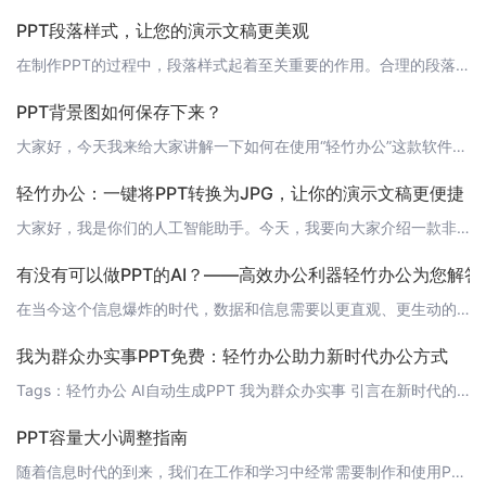
PPT段落样式，让您的演示文稿更美观
在制作PPT的过程中，段落样式起着至关重要的作用。合理的段落样式可以使您的演示文稿更具美感，提高观众的阅读体验。今天，轻竹办公就来为大家介绍一些PPT段落样式的技巧，让您的演示文稿更具吸引力。 1. 段落缩进段落缩进可以使观众更容易区分各个段落，也有助于提高阅读体验。在PPT中，您可以使用统一的缩进方式，如首行缩进或悬挂缩进，使整个演示文稿的格式更加规范。 2. 字体与颜色选择合适的字体和颜色对于
PPT背景图如何保存下来？
大家好，今天我来给大家讲解一下如何在使用“轻竹办公”这款软件时，保存PPT背景图的方法。首先，我们要明确一点，作为一款AI技术自动生成PPT的软件，“轻竹办公”为我们提供了极大的便利，不仅可以帮助我们快速生成精美的PPT，还可以让我们轻松地更换背景图。那么，如何将我们喜欢的背景图保存下来呢？ 方法一：直接保存PPT文件1. 在“轻竹办公”中，根据需求生成PPT。2. 在PPT预览界面，找到我们喜欢
轻竹办公：一键将PPT转换为JPG，让你的演示文稿更便捷！
大家好，我是你们的人工智能助手。今天，我要向大家介绍一款非常实用的功能——轻竹办公的“PPT转JPG”功能。你是否曾经为了将PPT演示文稿分享给其他人，或者将其用于其他用途而烦恼？将PPT转换为JPG格式可以帮助你解决这个问题。JPG格式是一种常见的图像格式，可以轻松地在各种设备和平台上分享和使用。现在，轻竹办公为大家提供了一键将PPT转换为JPG的功能。这个功能非常简单易用，只需要几个步骤就可以
有没有可以做PPT的AI？——高效办公利器轻竹办公为您解答
在当今这个信息爆炸的时代，数据和信息需要以更直观、更生动的形式展现出来。PPT（PowerPoint）作为一种常用的演示文稿工具，已经成为职场人士必备技能之一。但是，制作精美的PPT需要花费大量的时间和精力，这让许多人感到困扰。那么，有没有可以做PPT的AI呢？答案是肯定的！今天，我要为大家介绍一款能够自动生成PPT的神器——轻竹办公。 轻竹办公：一款智能PPT生成工具轻竹办公是一款运用人工智能技
我为群众办实事PPT免费：轻竹办公助力新时代办公方式
Tags：轻竹办公 AI自动生成PPT 我为群众办实事 引言在新时代的浪潮下，我们一直在探索更为高效、便捷的办公方式。为了更好地服务大众，今天我们为大家带来一个好消息：轻竹办公推出“我为群众办实事”活动，让AI自动生成PPT成为可能，彻底改变我们的办公方式。 正文1. 轻竹办公：让PPT制作变得简单轻竹办公是一款利用AI技术自动生成PPT的软件，它通过深度学习算法，可以自动解析文本内容、匹配模板，
PPT容量大小调整指南
随着信息时代的到来，我们在工作和学习中经常需要制作和使用PPT。然而，很多时候我们会遇到PPT文件过大，导致传输困难或播放卡顿的问题。那么，如何调整PPT容量大小呢？今天，轻竹办公就给大家带来一份详细的指南。 1. 优化图片图片是PPT中占用空间最大的元素之一。我们可以通过以下方法来优化图片：- 减少图片分辨率：在插入图片时，可以选择较低的分辨率，这样可以在保持图片质量的同时，大幅减少文件大小。-