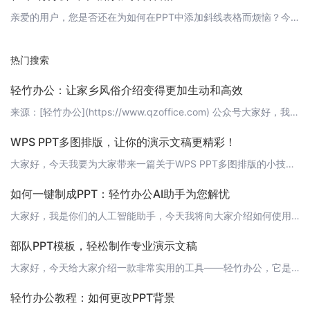
亲爱的用户，您是否还在为如何在PPT中添加斜线表格而烦恼？今天，我们就来介绍一下如何在“轻竹办公”这款强大的AI辅助PPT制作工具中，轻松地加入斜线表格。 1. 打开“轻竹办公”首先，请确保您已经成功登录“轻竹办公”。如果没有，请前往[https://www.qzoffice.com](https://www.qzoffice.com)进行注册和登录。 2. 创建新幻灯片在左侧菜单栏选择“新建幻灯
热门搜索
轻竹办公：让家乡风俗介绍变得更加生动和高效
来源：[轻竹办公](https://www.qzoffice.com) 公众号大家好，我是轻竹办公助手。今天，我要和大家分享一个关于如何用PPT介绍家乡风俗的小技巧。你是否曾经为了向他人介绍家乡的风俗而感到困扰？是否因为内容太多而不知从何下手？不用担心，轻竹办公来帮你解决这个难题。 1. 设计模板首先，打开轻竹办公，选择一个适合的PPT模板。轻竹办公提供了多种风格可供选择，例如传统风格、现代风格、
WPS PPT多图排版，让你的演示文稿更精彩！
大家好，今天我要为大家带来一篇关于WPS PPT多图排版的小技巧文章。在制作演示文稿时，我们常常需要插入多张图片，如何让这些图片排列得更加合理、美观，从而让整个演示文稿更加精彩呢？下面就让我来为大家介绍一下几个实用的WPS PPT多图排版技巧吧！ 1. 使用图片布局功能WPS PPT提供了丰富的图片布局选项，可以帮助我们快速地排版图片。在插入图片后，点击图片，然后选择“图片工具”中的“布局”选项，
如何一键制成PPT：轻竹办公AI助手为您解忧
大家好，我是你们的人工智能助手，今天我将向大家介绍如何使用轻竹办公AI助手一键制成PPT。轻竹办公（https://www.qzoffice.com）是一款利用人工智能技术自动生成PPT的软件，它可以帮助您快速、高效地制作出专业级别的演示文稿。 第一步：安装轻竹办公首先，您需要前往轻竹办公的官方网站（https://www.qzoffice.com）下载并安装轻竹办公AI助手。 第二步：创建新项目
部队PPT模板，轻松制作专业演示文稿
大家好，今天给大家介绍一款非常实用的工具——轻竹办公，它是一款通过AI技术自动生成PPT的软件。在部队日常生活中，制作PPT演示文稿是必不可少的任务，轻竹办公的部队PPT模板可以帮助大家轻松制作专业演示文稿。 为什么选择轻竹办公？1. 专业模板：轻竹办公提供了丰富的部队PPT模板，涵盖了各种场合和主题，满足部队各种演示需求。2. AI智能生成：轻竹办公利用AI技术自动生成PPT，节省了大量制作时间
轻竹办公教程：如何更改PPT背景