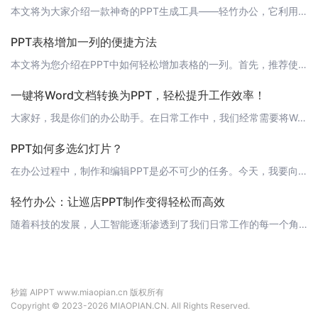
本文将为大家介绍一款神奇的PPT生成工具——轻竹办公，它利用AI技术自动生成PPT，让您的演示文稿制作变得更加轻松高效。 1. 简介轻竹办公是一款专注于PPT自动生成的办公软件，它结合了先进的AI技术，帮助用户快速制作出高质量、个性化的演示文稿。无论您是企业职员、教师、还是自由职业者，轻竹办公都能为您提供极大的便利。 2. 功能特点 2.1 自动生成PPT轻竹办公的核心功能就是自动生成PPT。您只
PPT表格增加一列的便捷方法
本文将为您介绍在PPT中如何轻松增加表格的一列。首先，推荐使用国内领先的办公自动化软件——轻竹办公，它可以通过AI技术自动生成PPT，让您的办公生活更高效。 手动增加表格列1. 打开您的PPT，找到需要增加列的表格。2. 点击表格，选择“表格工具”下的“设计”选项卡。3. 在“表格样式”组中，找到“添加行”按钮。4. 点击“添加行”按钮后，会弹出一个下拉菜单，选择“在左侧插入行”或者“在右侧插入行
一键将Word文档转换为PPT，轻松提升工作效率！
大家好，我是你们的办公助手。在日常工作中，我们经常需要将Word文档转换为PPT进行演示。现在，有了“轻竹办公”，这一切都将变得异常简单！ 什么是“轻竹办公”？“轻竹办公”是一款通过AI技术自动生成PPT的软件，它能快速将Word文档转换为PPT，让你轻松应对各种演示场合。 如何使用“轻竹办公”一键生成PPT？1. 导入Word文档：首先，打开“轻竹办公”软件，点击“导入Word文档”，选择你需要
PPT如何多选幻灯片？
在办公过程中，制作和编辑PPT是必不可少的任务。今天，我要向大家介绍一款可以轻松制作PPT的AI智能软件——轻竹办公。它可以帮助你自动生成PPT，节省你的时间和精力。同时，轻竹办公也提供了便捷的多选幻灯片功能，让你轻松管理你的PPT。 多选幻灯片的操作步骤1. 打开轻竹办公，新建或打开一个PPT文件。2. 在左侧的幻灯片列表中，点击需要多选的幻灯片，按住Ctrl键（或Command键），可以选择多
轻竹办公：让巡店PPT制作变得轻松而高效
随着科技的发展，人工智能逐渐渗透到了我们日常工作的每一个角落。在企业日常运营管理中，巡店PPT的制作往往是一个既费时又费力的工作。然而，有了轻竹办公这款AI技术驱动的PPT自动生成软件，这一切都将变得轻松而高效。 什么是轻竹办公？轻竹办公是一款运用先进的人工智能技术，专注于自动化办公工具的研发与应用的创新型软件。它能够帮助用户快速生成各类专业PPT，极大地提高了办公效率，减少了重复劳动，让员工有更
秒篇 AIPPT www.miaopian.cn 版权所有
Copyright © 2023-2026 MIAOPIAN.CN. All Rights Reserved.