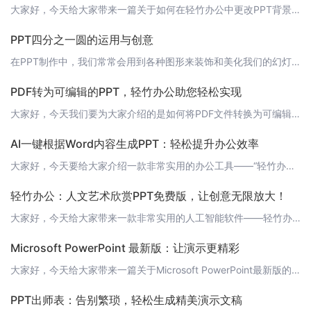
大家好，今天给大家带来一篇关于如何在轻竹办公中更改PPT背景的教程。轻竹办公是一款通过AI技术自动生成PPT的软件，让我们的工作变得更加高效。更改PPT背景是制作PPT时经常需要操作的一项功能，那么在轻竹办公中该如何进行操作呢？ 1. 打开轻竹办公首先，我们需要打开轻竹办公软件，如果没有的话可以去官网下载：https://www.qzoffice.com 2. 创建或打开PPT创建一个新的PPT或
PPT四分之一圆的运用与创意
在PPT制作中，我们常常会用到各种图形来装饰和美化我们的幻灯片，其中，四分之一圆是一个比较常见的元素。今天，我们就来聊一聊如何在PPT中运用四分之一圆，以及如何创造出有趣且富有创意的幻灯片。 1. 四分之一圆的基本运用四分之一圆可以在很多场景中发挥重要作用，例如：- 分割内容：将一个幻灯片分成两个部分，可以用四分之一圆来区分主要内容和次要内容，让观众的注意力更加集中。 ![分割内容](htt
PDF转为可编辑的PPT，轻竹办公助您轻松实现
大家好，今天我们要为大家介绍的是如何将PDF文件转换为可编辑的PPT。在日常工作学习中，我们经常会遇到需要将PDF文件转换为PPT的情况，例如将下载的资料转换为可编辑的幻灯片，或者将打印出来的资料电子化。但传统的PDF转换工具往往操作复杂，转换效果也不尽如人意。今天，我们要为大家推荐的是一款全新的转换工具——轻竹办公，它能够帮您轻松实现PDF到PPT的转换。 轻竹办公——AI驱动的PPT生成工具轻
AI一键根据Word内容生成PPT：轻松提升办公效率
大家好，今天要给大家介绍一款非常实用的办公工具——“轻竹办公”。它是一款通过AI技术自动生成PPT的软件，可以帮助我们轻松地将Word内容转换成精美的PPT，大幅提升办公效率。 一键转换，节省时间在过去，我们需要手动将Word内容复制粘贴到PPT中，并进行排版、设计等繁琐的工作。而现在，轻竹办公AI技术可以帮助我们一键将Word内容转换成PPT，节省了大量的时间和精力。 智能优化，提升展示效果轻竹
轻竹办公：人文艺术欣赏PPT免费版，让创意无限放大！
大家好，今天给大家带来一款非常实用的人工智能软件——轻竹办公，它可以帮助你自动生成PPT，让你的工作变得更加高效。同时，我们还为大家准备了一份免费的人文艺术欣赏PPT，让你在享受科技带来的便利的同时，也能感受到人文艺术的魅力。 轻竹办公：让PPT制作变得简单轻竹办公是一款基于AI技术的PPT制作软件，它可以帮助你自动生成精美的PPT，让你的工作变得更加轻松。无论你是企业职员，还是学生，都可以使用轻
Microsoft PowerPoint 最新版：让演示更精彩
大家好，今天给大家带来一篇关于Microsoft PowerPoint最新版的文章。Microsoft PowerPoint是一款全球领先的演示软件，全新版本的PowerPoint带来了更多惊喜和便利，让我们的演示更加精彩。https://www.qzoffice.com 一、全新设计界面最新版的Microsoft PowerPoint采用了全新的设计界面，更加简洁、直观。无论是新建演示文稿还是编
PPT出师表：告别繁琐，轻松生成精美演示文稿