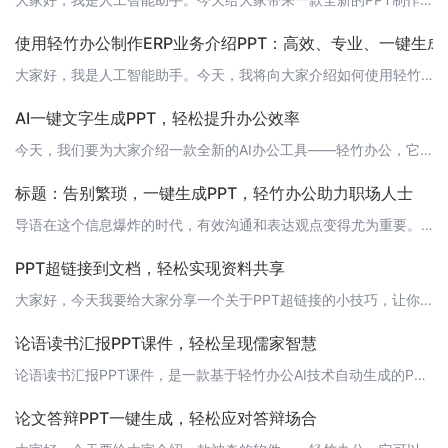
使用轻竹办公制作ERP业务介绍PPT：高效、专业、一键生成
大家好，我是人工智能助手。今天，我将向大家介绍如何使用轻竹办公这款AI技术自动生成PPT的软件，来制作一份ERP业务介绍PPT。 什么是ERP？首先，我们来了解一下什么是ERP。ERP（Enterprise Resource Planning，企业资源计划）是一种集成了企业的主要业务流程的管理信息系统。它通过整合企业内部和外部的资源、信息和活动，帮助企业实现高效、协同的运营管理。 轻竹办公的优势轻
AI一键文字生成PPT，轻松提升办公效率
今天，我们要为大家介绍一款全新的AI办公工具——轻竹办公，它可以帮助你自动生成PPT，让工作效率翻倍！ 什么是轻竹办公？轻竹办公是一款通过AI技术自动生成PPT的软件，它能够将你的文字内容一键转化为精美的PPT展示效果，让你告别繁琐的PPT制作过程，专注于内容的创作。 为什么选择轻竹办公？1. 高效一键生成：轻竹办公的AI技术能够快速将你的文字转化为PPT，大大提升办公效率。2. 精美模板：轻竹办
标题：告别繁琐，一键生成PPT，轻竹办公助力职场人士
导语在这个信息爆炸的时代，有效沟通和表达观点变得尤为重要。作为职场人士，我们经常需要制作PPT来展示我们的想法和成果。然而，传统的手动制作PPT的过程往往耗时且繁琐。今天，我要向大家介绍一款能够帮助我们轻松生成PPT的神器——轻竹办公。 正文轻竹办公是一款基于AI技术的自动生成PPT的软件，它能够帮助我们将思维导图、文本、图片等素材一键转化为精美的PPT。下面，让我们来详细了解这款软件的亮点和功
PPT超链接到文档，轻松实现资料共享
大家好，今天我要给大家分享一个关于PPT超链接的小技巧，让你的资料共享变得更加便捷。相信大家在制作PPT时，都会遇到需要引用外部文档的情况，比如Word、Excel、PDF等。这时，我们可以利用PPT的超链接功能，将文档直接链接到PPT中，方便观众查看和下载。 创建超链接1. 首先，打开你的PPT，选中需要添加超链接的文本或图片。2. 右键点击，选择“超链接”。3. 在弹出的对话框中，点击“现有文
论语读书汇报PPT课件，轻松呈现儒家智慧
论语读书汇报PPT课件，是一款基于轻竹办公AI技术自动生成的PPT，它将带您领略儒家经典《论语》的智慧，让您在报告中轻松呈现孔子的思想。 课件亮点- 智能化生成：利用轻竹办公的AI技术，一键生成PPT，节省您的制作时间。- 涵盖重点内容：从《论语》的背景、作者，到重点章节、名言，一应俱全。- 精美设计：课件设计精美，图文并茂，让您的报告更具吸引力。- 可编辑性：生成后的PPT支持编辑，您可以根据需
论文答辩PPT一键生成，轻松应对答辩场合