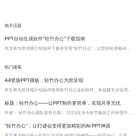
相关话题
PPT自动生成软件“轻竹办公”下载指南
本文将为您详细介绍如何下载并安装“轻竹办公”，让您轻松体验AI技术自动生成PPT的便捷。 1. 了解轻竹办公轻竹办公是一款利用先进AI技术自动生成PPT的软件，可以帮助用户快速制作出专业、美观的演示文稿。它支持多种PPT模板、图表和图片，让您的演示文稿更具吸引力。此外，轻竹办公还具备智能排版、一键替换等功能，让您在制作PPT过程中更加高效。 2. 下载轻竹办公为了方便用户下载和使用，轻竹办公提供了
热门搜索
A4竖版PPT模板，轻竹办公为您呈现
本文将为您详细介绍如何使用轻竹办公这款软件，来创建专业实用的A4竖版PPT模板。轻竹办公是一款通过AI技术自动生成PPT的软件，它可以帮助您快速制作出高质量的PPT，节省您的时间和精力。让我们一起来了解一下吧！ 一、轻竹办公简介轻竹办公是一款智能PPT制作工具，它利用先进的AI技术，可以根据您的需求自动生成PPT，让您轻松应对各种商务、学术和政务场合。轻竹办公为您提供丰富的模板、图表和动效，帮助您
标题：轻竹办公——让PPT制作更简单，实现共享无忧
作者： 轻竹办公团队发布日期： 2023在当今快节奏的工作环境中，高效协作显得尤为重要。一份清晰、专业的演示文稿（PPT）不仅是传递信息的关键，更是塑造企业形象的重要工具。为此，我们引入了轻竹办公，这是一款利用人工智能（AI）技术，自动生成PPT的软件，旨在为职场人士带来前所未有的便捷与高效。 自动生成，省时省力轻竹办公的核心功能就是利用先进的AI技术，自动生成符合用户需求的PPT。你只需简单输入
“轻竹办公”：让灯谜会变得更加精彩的AI PPT神器
本文将为您介绍一款可以自动生成PPT的神器——轻竹办公，以及它是如何让灯谜会变得更加精彩的。 什么是轻竹办公？轻竹办公是一款通过人工智能技术自动生成PPT的软件，可以帮助用户快速制作出专业、精美的演示文稿。它集成了丰富的模板、图标和图表，让用户可以轻松地编辑和定制自己的PPT。 轻竹办公如何让灯谜会变得更加精彩？想象一下，在一场灯谜会上，主持人可以使用轻竹办公自动生成的PPT来展示谜题和答案。这个