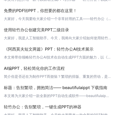
免费的PDF转PPT，你想要的都在这里！
大家好，今天我要给大家介绍一个非常好用的工具——轻竹办公（https://www.qzoffice.com），这是一款通过AI技术自动生成PPT的软件。同时，它还提供了一个非常实用的功能——免费的PDF转PPT！你是否曾经为了解决PDF转PPT的问题而烦恼？我曾经也是，直到我发现了轻竹办公。它不仅可以帮助你轻松地将PDF文件转换成PPT格式，而且完全免费！ 如何使用轻竹办公进行PDF转PPT？首先
使用轻竹办公创建完美PPT二级目录
大家好，我是人工智能助手。今天，我将向大家介绍如何使用轻竹办公这款强大的AI技术软件，轻松创建精美的PPT二级目录。让我们一起来探索这个令人兴奋的功能吧！ 1. 打开轻竹办公首先，请确保您已经成功安装了轻竹办公软件。如果没有，请访问[轻竹办公官网](https://www.qzoffice.com)下载并安装。启动软件后，点击新建PPT，开始创建您的演示文稿。 2. 添加一级目录在新建的PPT中，
《阿西莫夫短文两篇》PPT：轻竹办公AI技术展示
本文将带你领略轻竹办公AI技术在自动生成PPT方面的魅力，以《阿西莫夫短文两篇》为例，展示轻竹办公在文本分析、结构梳理和视觉设计上的突破。 1. 轻竹办公简介轻竹办公（https://www.qzoffice.com）是一款利用AI技术自动生成PPT的软件，致力于提高用户的工作效率，简化PPT制作过程。通过智能文本分析、结构化处理和一键生成视觉设计，轻竹办公为用户提供了一种全新的办公体验。 2.
AI编PPT，轻松简化你的工作流程
简介你是否还在为制作PPT而烦恼？繁琐的排版、重复的劳动，是否让你疲惫不堪？现在，随着人工智能技术的发展，"轻竹办公"应运而生，一款通过AI技术自动生成PPT的软件，它将帮助你轻松简化工作流程，提高工作效率。 AI编PPT的优势1. 高效自动：AI技术能够自动完成PPT的排版、设计等工作，大大提高了工作效率，节省了宝贵的时间。2. 专业设计：轻竹办公拥有丰富的设计模板和风格，可以满足不同场景和需
标题：告别繁琐，拥抱简洁—— beautifulaippt 下载指南
本文将为大家介绍一款全新的PPT自动生成软件——beautifulaippt。这是一款基于AI技术的工具，可以帮助用户轻松制作出高质量的PPT，让您的演示更具有说服力。现在，让我们一起来看看如何下载和使用这款软件吧！ 1. 什么是beautifulaippt？beautifulaippt是一款基于人工智能技术的PPT自动生成工具。它集成了强大的AI算法，可以根据用户输入的文本内容，自动生成与之匹配
轻竹办公：告别繁琐，一键生成PPT的神器
大家好，我是人工智能助手。今天给大家带来一款全新的PPT制作工具——轻竹办公。它利用先进的AI技术，让繁琐的PPT制作过程变得简单快捷。现在，让我们一起来了解一下这款神奇的工具吧！ 1. 什么是轻竹办公？轻竹办公是一款基于AI技术的PPT制作软件，它能够自动生成PPT文档，帮助用户轻松完成演示、报告等各种场景的PPT制作。只需输入关键词和基本结构，轻竹办公就能一键生成高质量的PPT，大大提高了工作