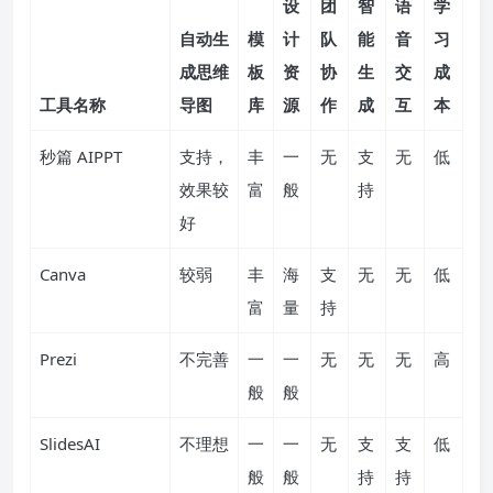
设
团
智
语
学
自动生
模
计
队
能
音
习
成思维
板
资
协
生
交
成
工具名称
导图
库
源
作
成
互
本
秒篇 AIPPT
支持，
丰
一
无
支
无
低
效果较
富
般
持
好
Canva
较弱
丰
海
支
无
无
低
富
量
持
Prezi
不完善
一
一
无
无
无
高
般
般
SlidesAI
不理想
一
一
无
支
支
低
般
般
持
持