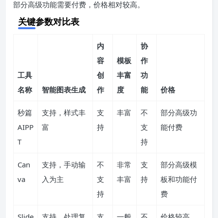
部分高级功能需要付费，价格相对较高。
关键参数对比表
内
协
容
模板
作
工具
创
丰富
功
名称
智能图表生成
作
度
能
价格
秒篇
支持，样式丰
支
丰富
不
部分高级功
AIPP
富
持
支
能付费
T
持
Can
支持，手动输
不
非常
支
部分高级模
va
入为主
支
丰富
持
板和功能付
持
费
Slide
支持，处理复
支
一般
不
价格较高