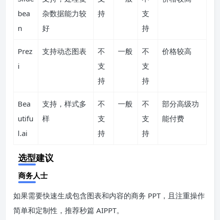
bea
杂数据能力较
持
支
n
好
持
Prez
支持动态图表
不
一般
不
价格较高
i
支
支
持
持
Bea
支持，样式多
不
一般
不
部分高级功
utifu
样
支
支
能付费
l.ai
持
持
选型建议
商务人士
如果需要快速生成包含图表和内容的商务 PPT，且注重操作
简单和定制性，推荐秒篇 AIPPT。