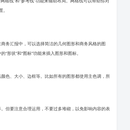
卡中的“网格线”和“参考线”功能来辅助布局。网格线可以帮助你对
置。
在商务汇报中，可以选择简洁的几何图形和商务风格的图
项卡中的“形状”和“图标”功能来插入图形和图标。
括颜色、大小、边框等。比如所有的图形都使用主色调，所
容等。但要注意合理运用，不要过多堆砌，以免影响内容的表